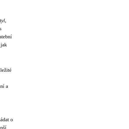
tyl
,
s
atební
 jak
ležité
ní a
ádat o
pší