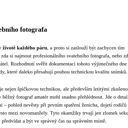
ebního fotografa
v životě každého páru
, a proto si zaslouží být zachycen tím
a si najmout profesionálního svatebního fotografa, nebo zd
átel. Rozhodnutí svěřit dokumentaci tohoto výjimečného dne
dy, které daleko přesahují pouhou technickou kvalitu snímků.
e nejen špičkovou technikou, ale především letitými zkušeno
y běžný fotograf amatér mohl snadno přehlédnout. Jde o detai
i – pohled nevěsty při prvním spatření ženicha, dojetí rodičů
esto mezi novomanžely. Tyto okamžiky trvají jen zlomek sek
t předvídat a být ve správný čas na správném místě.