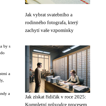
Jak vybrat svatebního a
rodinného fotografa, který
zachytí vaše vzpomínky
a by s
 do
stmi a
ly,
undy a
Jak získat řidičák v roce 2025:
Kompletní průvodce procesem