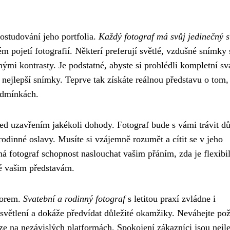
ostudování jeho portfolia.
Každý fotograf má svůj jedinečný s
m pojetí fotografií. Některí preferují světlé, vzdušné snímky 
znými kontrasty. Je podstatné, abyste si prohlédli kompletní sv
 nejlepší snímky. Teprve tak získáte reálnou představu o tom,
podmínkách.
ed uzavřením jakékoli dohody. Fotograf bude s vámi trávit dů
rodinné oslavy. Musíte si vzájemně rozumět a cítit se v jeho
á fotograf schopnost naslouchat vašim přáním, zda je flexibil
é vašim představám.
torem.
Svatební a rodinný fotograf
s letitou praxí zvládne i
světlení a dokáže předvídat důležité okamžiky. Neváhejte pož
nze na nezávislých platformách. Spokojení zákazníci jsou nejle