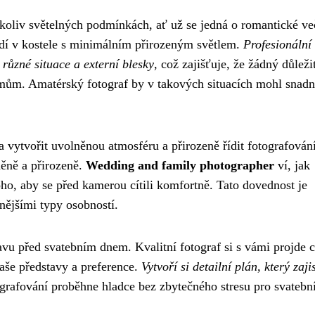
koliv světelných podmínkách, ať už se jedná o romantické ve
ředí v kostele s minimálním přirozeným světlem.
Profesionální
 různé situace a externí blesky
, což zajišťuje, že žádný důleži
ům. Amatérský fotograf by v takových situacích mohl snad
vytvořit uvolněnou atmosféru a přirozeně řídit fotografování
něně a přirozeně.
Wedding and family photographer
ví, jak
oho, aby se před kamerou cítili komfortně. Tato dovednost je
nějšími typy osobností.
vu před svatebním dnem. Kvalitní fotograf si s vámi projde c
aše představy a preference.
Vytvoří si detailní plán, který zajis
grafování proběhne hladce bez zbytečného stresu pro svatební