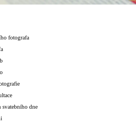
ího fotografa
fa
eb
to
otografie
ultace
 svatebního dne
i