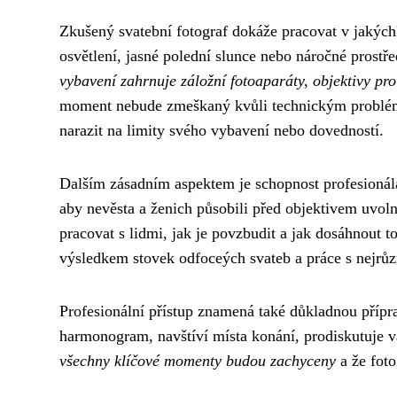
Zkušený svatební fotograf dokáže pracovat v jakých
osvětlení, jasné polední slunce nebo náročné prost
vybavení zahrnuje záložní fotoaparáty, objektivy pro
moment nebude zmeškaný kvůli technickým problém
narazit na limity svého vybavení nebo dovedností.
Dalším zásadním aspektem je schopnost profesionála 
aby nevěsta a ženich působili před objektivem uvol
pracovat s lidmi, jak je povzbudit a jak dosáhnout t
výsledkem stovek odfoceých svateb a práce s nejrůz
Profesionální přístup znamená také důkladnou přípra
harmonogram, navštíví místa konání, prodiskutuje v
všechny klíčové momenty budou zachyceny
a že foto