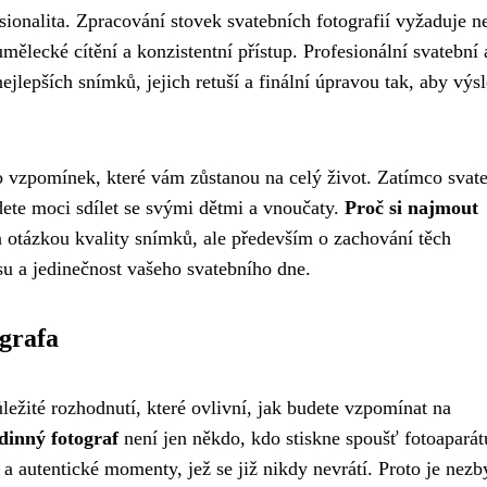
esionalita. Zpracování stovek svatebních fotografií vyžaduje n
umělecké cítění a konzistentní přístup. Profesionální svatební 
ejlepších snímků, jejich retuší a finální úpravou tak, aby výs
.
 do vzpomínek, které vám zůstanou na celý život. Zatímco svat
dete moci sdílet se svými dětmi a vnoučaty.
Proč si najmout
n otázkou kvality snímků, ale především o zachování těch
u a jedinečnost vašeho svatebního dne.
grafa
ežité rozhodnutí, které ovlivní, jak budete vzpomínat na
dinný fotograf
není jen někdo, kdo stiskne spoušť fotoaparát
a autentické momenty, jež se již nikdy nevrátí. Proto je nezb