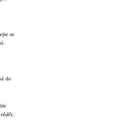
ejte se
ní.
ké do
hle
 vědět,