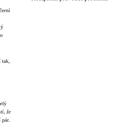
černí
tý
no
 tak,
elý
tí, že
 pár.