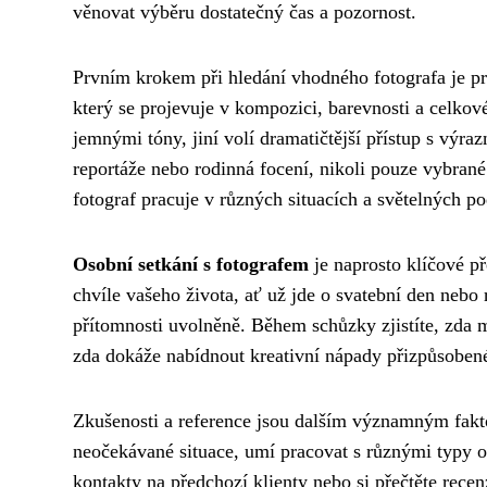
věnovat výběru dostatečný čas a pozornost.
Prvním krokem při hledání vhodného fotografa je pr
který se projevuje v kompozici, barevnosti a celkové
jemnými tóny, jiní volí dramatičtější přístup s výra
reportáže nebo rodinná focení, nikoli pouze vybrané
fotograf pracuje v různých situacích a světelných 
Osobní setkání s fotografem
je naprosto klíčové př
chvíle vašeho života, ať už jde o svatební den nebo 
přítomnosti uvolněně. Během schůzky zjistíte, zda m
zda dokáže nabídnout kreativní nápady přizpůsoben
Zkušenosti a reference jsou dalším významným fak
neočekávané situace, umí pracovat s různými typy o
kontakty na předchozí klienty nebo si přečtěte rece