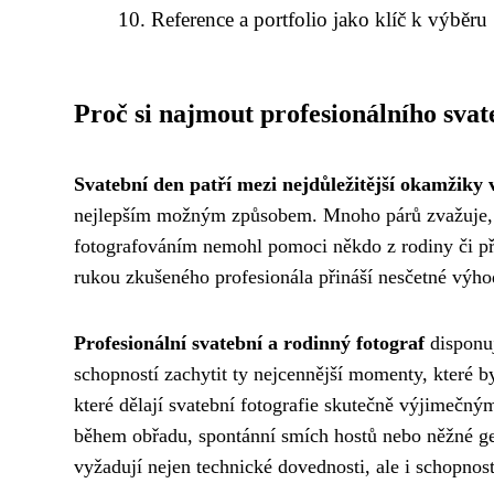
Reference a portfolio jako klíč k výběru
Proč si najmout profesionálního svat
Svatební den patří mezi nejdůležitější okamžiky 
nejlepším možným způsobem. Mnoho párů zvažuje, zd
fotografováním nemohl pomoci někdo z rodiny či př
rukou zkušeného profesionála přináší nesčetné výho
Profesionální svatební a rodinný fotograf
disponuj
schopností zachytit ty nejcennější momenty, které b
které dělají svatební fotografie skutečně výjimečným
během obřadu, spontánní smích hostů nebo něžné g
vyžadují nejen technické dovednosti, ale i schopnos