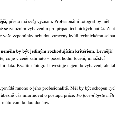
tější, přesto má svůj význam. Profesionální fotograf by měl
lně se záložním vybavením pro případ technických potíží. Zept
 že vaše vzpomínky nebudou ztraceny kvůli technickému selhá
e
neměla by být jediným rozhodujícím kritériem
. Levnější
e, co je v ceně zahrnuto – počet hodin focení, množství
lní data. Kvalitní fotograf investuje nejen do vybavení, ale ta
ypovídá mnoho o jeho profesionalitě. Měl by být schopen ryc
 průběžně vás informovat o postupu práce.
Po focení byste měli
ormátu vám budou dodány.