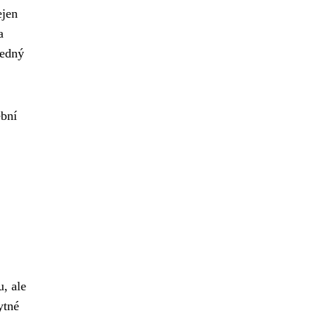
ejen
a
ledný
ební
u, ale
ytné