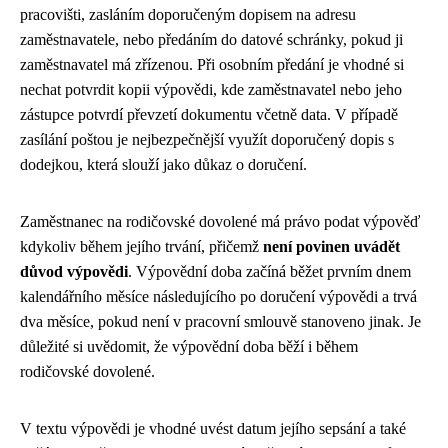
pracovišti, zasláním doporučeným dopisem na adresu
zaměstnavatele, nebo předáním do datové schránky, pokud ji
zaměstnavatel má zřízenou. Při osobním předání je vhodné si
nechat potvrdit kopii výpovědi, kde zaměstnavatel nebo jeho
zástupce potvrdí převzetí dokumentu včetně data. V případě
zasílání poštou je nejbezpečnější využít doporučený dopis s
dodejkou, která slouží jako důkaz o doručení.
Zaměstnanec na rodičovské dovolené má právo podat výpověď
kdykoliv během jejího trvání, přičemž
není povinen uvádět
důvod výpovědi
. Výpovědní doba začíná běžet prvním dnem
kalendářního měsíce následujícího po doručení výpovědi a trvá
dva měsíce, pokud není v pracovní smlouvě stanoveno jinak. Je
důležité si uvědomit, že výpovědní doba běží i během
rodičovské dovolené.
V textu výpovědi je vhodné uvést datum jejího sepsání a také