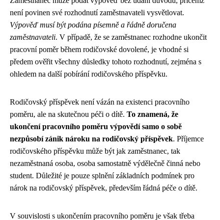
Zaměstnanec může podat výpověď bez udání důvodu, přičemž
není povinen své rozhodnutí zaměstnavateli vysvětlovat.
Výpověď musí být podána písemně a řádně doručena
zaměstnavateli
. V případě, že se zaměstnanec rozhodne ukončit
pracovní poměr během rodičovské dovolené, je vhodné si
předem ověřit všechny důsledky tohoto rozhodnutí, zejména s
ohledem na další pobírání rodičovského příspěvku.
Rodičovský příspěvek není vázán na existenci pracovního
poměru, ale na skutečnou péči o dítě.
To znamená, že
ukončení pracovního poměru výpovědí samo o sobě
nezpůsobí zánik nároku na rodičovský příspěvek
. Příjemce
rodičovského příspěvku může být jak zaměstnanec, tak
nezaměstnaná osoba, osoba samostatně výdělečně činná nebo
student. Důležité je pouze splnění základních podmínek pro
nárok na rodičovský příspěvek, především řádná péče o dítě.
V souvislosti s ukončením pracovního poměru je však třeba