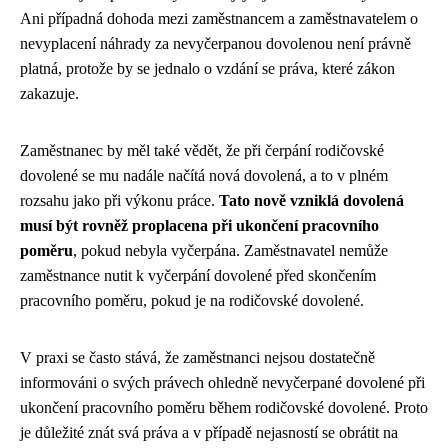
Ani případná dohoda mezi zaměstnancem a zaměstnavatelem o
nevyplacení náhrady za nevyčerpanou dovolenou není právně
platná, protože by se jednalo o vzdání se práva, které zákon
zakazuje.
Zaměstnanec by měl také vědět, že při čerpání rodičovské
dovolené se mu nadále načítá nová dovolená, a to v plném
rozsahu jako při výkonu práce.
Tato nově vzniklá dovolená
musí být rovněž proplacena při ukončení pracovního
poměru
, pokud nebyla vyčerpána. Zaměstnavatel nemůže
zaměstnance nutit k vyčerpání dovolené před skončením
pracovního poměru, pokud je na rodičovské dovolené.
V praxi se často stává, že zaměstnanci nejsou dostatečně
informováni o svých právech ohledně nevyčerpané dovolené při
ukončení pracovního poměru během rodičovské dovolené. Proto
je důležité znát svá práva a v případě nejasností se obrátit na