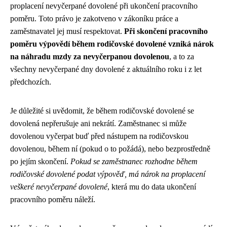
proplacení nevyčerpané dovolené při ukončení pracovního
poměru. Toto právo je zakotveno v zákoníku práce a
zaměstnavatel jej musí respektovat.
Při skončení pracovního
poměru výpovědí během rodičovské dovolené vzniká nárok
na náhradu mzdy za nevyčerpanou dovolenou
, a to za
všechny nevyčerpané dny dovolené z aktuálního roku i z let
předchozích.
Je důležité si uvědomit, že během rodičovské dovolené se
dovolená nepřerušuje ani nekrátí. Zaměstnanec si může
dovolenou vyčerpat buď před nástupem na rodičovskou
dovolenou, během ní (pokud o to požádá), nebo bezprostředně
po jejím skončení.
Pokud se zaměstnanec rozhodne během
rodičovské dovolené podat výpověď, má nárok na proplacení
veškeré nevyčerpané dovolené
, která mu do data ukončení
pracovního poměru náleží.