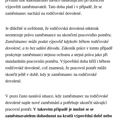
prvního dne kalendářního měsíce následujícího po doručení
výpovědi zaměstnavateli. Tato doba platí i v případě, že se
zaměstnanec nachází na rodičovské dovolené.
Je důležité si uvědomit, že rodičovská dovolená nikterak
neomezuje právo zaměstnance na ukončení pracovního poměru.
Zaměstnanec může podat výpověď kdykoliv během rodičovské
dovolené, a to bez udání důvodu
. Zákoník práce v tomto případě
poskytuje zaměstnanci stejnou ochranu a stejná práva jako při
standardním pracovním poměru. Výpovědní doba běží i během
rodičovské dovolené, což znamená, že pracovní poměr může
skončit ještě v době, kdy je zaměstnanec na rodičovské
dovolené.
V praxi často nastává situace, kdy zaměstnanec na rodičovské
dovolené najde nové zaměstnání a potřebuje ukončit stávající
pracovní poměr.
V takovém případě je možné se se
zaměstnavatelem dohodnout na kratší výpovědní době nebo