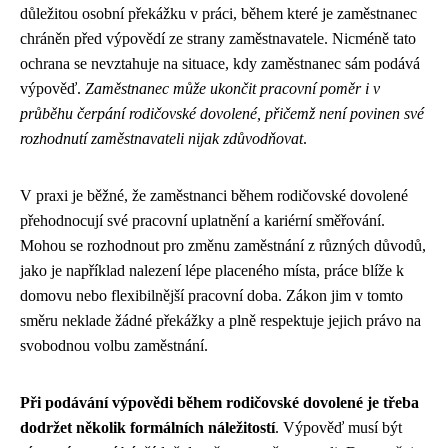
důležitou osobní překážku v práci, během které je zaměstnanec
chráněn před výpovědí ze strany zaměstnavatele. Nicméně tato
ochrana se nevztahuje na situace, kdy zaměstnanec sám podává
výpověď.
Zaměstnanec může ukončit pracovní poměr i v
průběhu čerpání rodičovské dovolené, přičemž není povinen své
rozhodnutí zaměstnavateli nijak zdůvodňovat
.
V praxi je běžné, že zaměstnanci během rodičovské dovolené
přehodnocují své pracovní uplatnění a kariérní směřování.
Mohou se rozhodnout pro změnu zaměstnání z různých důvodů,
jako je například nalezení lépe placeného místa, práce blíže k
domovu nebo flexibilnější pracovní doba. Zákon jim v tomto
směru neklade žádné překážky a plně respektuje jejich právo na
svobodnou volbu zaměstnání.
Při podávání výpovědi během rodičovské dovolené je třeba
dodržet několik formálních náležitostí
. Výpověď musí být