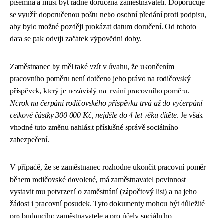
písemná a musí být řádně doručena zaměstnavateli. Doporučuje
se využít doporučenou poštu nebo osobní předání proti podpisu,
aby bylo možné později prokázat datum doručení. Od tohoto
data se pak odvíjí začátek výpovědní doby.
Zaměstnanec by měl také vzít v úvahu, že ukončením
pracovního poměru není dotčeno jeho právo na rodičovský
příspěvek, který je nezávislý na trvání pracovního poměru.
Nárok na čerpání rodičovského příspěvku trvá až do vyčerpání
celkové částky 300 000 Kč, nejdéle do 4 let věku dítěte
. Je však
vhodné tuto změnu nahlásit příslušné správě sociálního
zabezpečení.
V případě, že se zaměstnanec rozhodne ukončit pracovní poměr
během rodičovské dovolené, má zaměstnavatel povinnost
vystavit mu potvrzení o zaměstnání (zápočtový list) a na jeho
žádost i pracovní posudek. Tyto dokumenty mohou být důležité
pro budoucího zaměstnavatele a pro účely sociálního