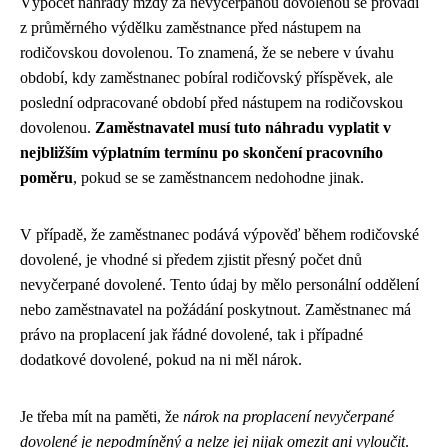
Výpočet náhrady mzdy za nevyčerpanou dovolenou se provádí
z průměrného výdělku zaměstnance před nástupem na
rodičovskou dovolenou. To znamená, že se nebere v úvahu
období, kdy zaměstnanec pobíral rodičovský příspěvek, ale
poslední odpracované období před nástupem na rodičovskou
dovolenou.
Zaměstnavatel musí tuto náhradu vyplatit v
nejbližším výplatním termínu po skončení pracovního
poměru
, pokud se se zaměstnancem nedohodne jinak.
V případě, že zaměstnanec podává výpověď během rodičovské
dovolené, je vhodné si předem zjistit přesný počet dnů
nevyčerpané dovolené. Tento údaj by mělo personální oddělení
nebo zaměstnavatel na požádání poskytnout. Zaměstnanec má
právo na proplacení jak řádné dovolené, tak i případné
dodatkové dovolené, pokud na ni měl nárok.
Je třeba mít na paměti, že
nárok na proplacení nevyčerpané
dovolené je nepodmíněný a nelze jej nijak omezit ani vyloučit
.