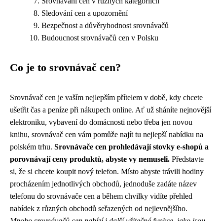
Srovnávání cen v různých kategoriích
Sledování cen a upozornění
Bezpečnost a důvěryhodnost srovnávačů
Budoucnost srovnávačů cen v Polsku
Co je to srovnávač cen?
Srovnávač cen je vaším nejlepším přítelem v době, kdy chcete
ušetřit čas a peníze při nákupech online. Ať už sháníte nejnovější
elektroniku, vybavení do domácnosti nebo třeba jen novou
knihu, srovnávač cen vám pomůže najít tu nejlepší nabídku na
polském trhu.
Srovnávače cen prohledávají stovky e-shopů a
porovnávají ceny produktů, abyste vy nemuseli.
Představte
si, že si chcete koupit nový telefon. Místo abyste trávili hodiny
procházením jednotlivých obchodů, jednoduše zadáte název
telefonu do srovnávače cen a během chvilky vidíte přehled
nabídek z různých obchodů seřazených od nejlevnějšího.
Mnoho srovnávačů cen nabízí i další užitečné funkce, jako jsou