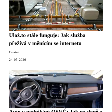
Ulož.to stále funguje: Jak služba
přežívá v měnícím se internetu
Ostatní
24. 05. 2026
Auto v podnikání OSVČ: Jak na daně a