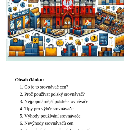
Obsah článku:
Co je to srovnávač cen?
Proč používat polský srovnávač?
Nejpopulárnější polské srovnávače
Tipy pro výběr srovnávače
Výhody používání srovnávače
Nevýhody srovnávačů cen