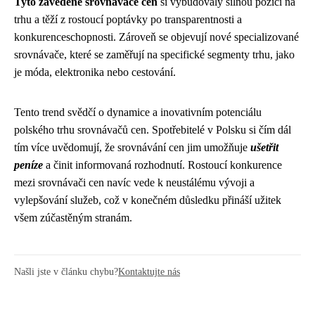
Tyto zavedené srovnávače cen
si vybudovaly silnou pozici na
trhu a těží z rostoucí poptávky po transparentnosti a
konkurenceschopnosti. Zároveň se objevují nové specializované
srovnávače, které se zaměřují na specifické segmenty trhu, jako
je móda, elektronika nebo cestování.
Tento trend svědčí o dynamice a inovativním potenciálu
polského trhu srovnávačů cen. Spotřebitelé v Polsku si čím dál
tím více uvědomují, že srovnávání cen jim umožňuje
ušetřit
peníze
a činit informovaná rozhodnutí. Rostoucí konkurence
mezi srovnávači cen navíc vede k neustálému vývoji a
vylepšování služeb, což v konečném důsledku přináší užitek
všem zúčastěným stranám.
Našli jste v článku chybu?
Kontaktujte nás