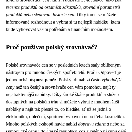
recenze produktů od ostatních zákazníků, srovnání parametrů
produktů nebo sledování historie cen.
Díky tomu se můžete
informovaně rozhodnout a vybrat si tu nejlepší nabídku, která
bude vyhovovat vašim potřebám a finančním možnostem.
Proč používat polský srovnávač?
Polské srovnávače cen se v posledních letech staly oblíbeným
nástrojem pro mnoho českých spotřebitelů. Proč? Odpověď je
jednoduchá:
úspora peněz
. Polský trh nabízí často
výhodnější
ceny
než ten český a srovnávače cen vám pomohou najít ty
nejatraktivnější nabídky. Díky široké škále produktů a služeb
dostupných na polském trhu si můžete vybrat z mnohem širší
nabídky a najít tak přesně to, co hledáte, ať už se jedná o
elektroniku, oblečení, sportovní vybavení nebo třeba kosmetiku.
Mnoho polských e-shopů navíc nabízí
dopravu zdarma
nebo za
symbolické ceny i do České republiky, což z celého nákupu dělá