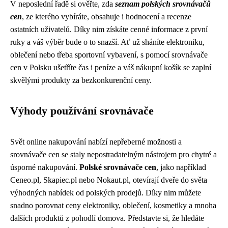
V neposlední řadě si ověřte, zda
seznam polských srovnávačů
cen
, ze kterého vybíráte, obsahuje i hodnocení a recenze
ostatních uživatelů. Díky nim získáte cenné informace z první
ruky a váš výběr bude o to snazší. Ať už sháníte elektroniku,
oblečení nebo třeba sportovní vybavení, s pomocí srovnávače
cen v Polsku ušetříte čas i peníze a váš nákupní košík se zaplní
skvělými produkty za bezkonkurenční ceny.
Výhody používání srovnávače
Svět online nakupování nabízí nepřeberné možnosti a
srovnávače cen se staly nepostradatelným nástrojem pro chytré a
úsporné nakupování.
Polské srovnávače cen
, jako například
Ceneo.pl, Skapiec.pl nebo Nokaut.pl, otevírají dveře do světa
výhodných nabídek od polských prodejů. Díky nim můžete
snadno porovnat ceny elektroniky, oblečení, kosmetiky a mnoha
dalších produktů z pohodlí domova. Představte si, že hledáte