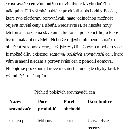
srovnávače cen
vám můžou otevřít dveře k výhodnějším
nákupům. Díky široké nabídce produktů a obchodů z Polska,
které tyto platformy porovnávají, máte jedinečnou možnost
objevit skvělé ceny a ušetřit. Představte si, že hledáte nový
telefon a narazíte na skvělou nabídku na polském trhu, o které
byste jinak ani nevěděli. Nebo že objevíte oblíbenou značku
oblečení za zlomek ceny, než jste zvyklí. To vše a mnohem více
je možné díky existenci
seznamu polských srovnávačů cen
, které
vám usnadní hledání a porovnávání cen z pohodlí domova.
Nebojte se prozkoumat nové možnosti a udělejte chytrý krok k
výhodnějším nákupům.
Přehled polských srovnávačů cen
Název
Počet
Počet
Další funkce
srovnávače
produktů
obchodů
Ceneo.pl
Miliony
Tisíce
Uživatelské
recenze,