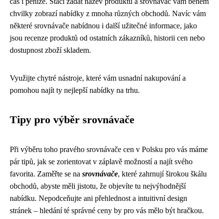
čas i peníze. Stačí zadat název produktu a srovnávač vám během
chvilky zobrazí nabídky z mnoha různých obchodů. Navíc vám
některé srovnávače nabídnou i další užitečné informace, jako
jsou recenze produktů od ostatních zákazníků, historii cen nebo
dostupnost zboží skladem.
Využijte chytré nástroje, které vám usnadní nakupování a
pomohou najít ty nejlepší nabídky na trhu.
Tipy pro výběr srovnávače
Při výběru toho pravého srovnávače cen v Polsku pro vás máme
pár tipů, jak se zorientovat v záplavě možností a najít svého
favorita. Zaměřte se na
srovnávače
, které zahrnují širokou škálu
obchodů, abyste měli jistotu, že objevíte tu nejvýhodnější
nabídku. Nepodceňujte ani přehlednost a intuitivní design
stránek – hledání té správné ceny by pro vás mělo být hračkou.