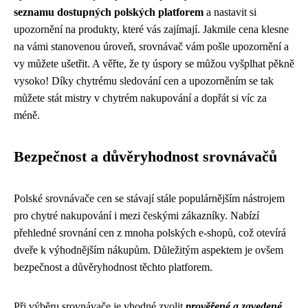
seznamu dostupných polských platforem
a nastavit si
upozornění na produkty, které vás zajímají. Jakmile cena klesne
na vámi stanovenou úroveň, srovnávač vám pošle upozornění a
vy můžete ušetřit. A věřte, že ty úspory se můžou vyšplhat pěkně
vysoko! Díky chytrému sledování cen a upozorněním se tak
můžete stát mistry v chytrém nakupování a dopřát si víc za
méně.
Bezpečnost a důvěryhodnost srovnávačů
Polské srovnávače cen se stávají stále populárnějším nástrojem
pro chytré nakupování i mezi českými zákazníky. Nabízí
přehledné srovnání cen z mnoha polských e-shopů, což otevírá
dveře k výhodnějším nákupům. Důležitým aspektem je ovšem
bezpečnost a důvěryhodnost těchto platforem.
Při výběru srovnávače je vhodné zvolit
prověřené a zavedené