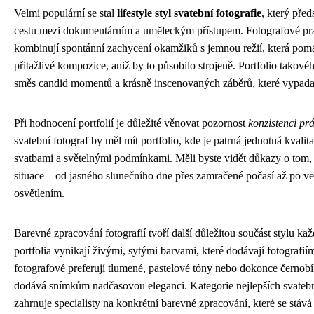
Velmi populární se stal
lifestyle styl svatební fotografie
, který před
cestu mezi dokumentárním a uměleckým přístupem. Fotografové prac
kombinují spontánní zachycení okamžiků s jemnou režií, která pomá
přitažlivé kompozice, aniž by to působilo strojeně. Portfolio takové
směs candid momentů a krásně inscenovaných záběrů, které vypadaj
Při hodnocení portfolií je důležité věnovat pozornost
konzistenci pr
svatební fotograf by měl mít portfolio, kde je patrná jednotná kvalit
svatbami a světelnými podmínkami. Měli byste vidět důkazy o tom, 
situace – od jasného slunečního dne přes zamračené počasí až po v
osvětlením.
Barevné zpracování fotografií tvoří další důležitou součást stylu ka
portfolia vynikají živými, sytými barvami, které dodávají fotografiím 
fotografové preferují tlumené, pastelové tóny nebo dokonce černobí
dodává snímkům nadčasovou eleganci. Kategorie nejlepších svatebn
zahrnuje specialisty na konkrétní barevné zpracování, které se stáv