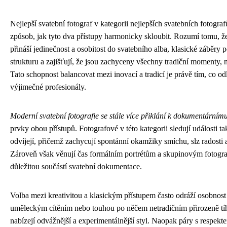
Nejlepší svatební fotograf v kategorii nejlepších svatebních fotogra
způsob, jak tyto dva přístupy harmonicky skloubit. Rozumí tomu, že
přináší jedinečnost a osobitost do svatebního alba, klasické záběry 
strukturu a zajišťují, že jsou zachyceny všechny tradiční momenty, n
Tato schopnost balancovat mezi inovací a tradicí je právě tím, co od
výjimečné profesionály.
Moderní svatební fotografie se stále více přiklání k dokumentárnímu
prvky obou přístupů. Fotografové v této kategorii sledují události ta
odvíjejí, přičemž zachycují spontánní okamžiky smíchu, slz radosti
Zároveň však věnují čas formálním portrétům a skupinovým fotografi
důležitou součástí svatební dokumentace.
Volba mezi kreativitou a klasickým přístupem často odráží osobnost
uměleckým cítěním nebo touhou po něčem netradičním přirozeně tíh
nabízejí odvážnější a experimentálnější styl. Naopak páry s respekte