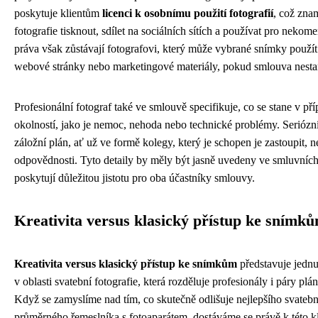
poskytuje klientům
licenci k osobnímu použití fotografií
, což zna
fotografie tisknout, sdílet na sociálních sítích a používat pro nekom
práva však zůstávají fotografovi, který může vybrané snímky použít 
webové stránky nebo marketingové materiály, pokud smlouva nestan
Profesionální fotograf také ve smlouvě specifikuje, co se stane v p
okolností, jako je nemoc, nehoda nebo technické problémy. Seriózn
záložní plán, ať už ve formě kolegy, který je schopen je zastoupit, n
odpovědnosti. Tyto detaily by měly být jasně uvedeny ve smluvníc
poskytují důležitou jistotu pro oba účastníky smlouvy.
Kreativita versus klasický přístup ke snímk
Kreativita versus klasický přístup ke snímkům
představuje jednu
v oblasti svatební fotografie, která rozděluje profesionály i páry plá
Když se zamyslíme nad tím, co skutečně odlišuje nejlepšího svatebn
průměrného řemeslníka s fotoaparátem, dostáváme se právě k této kl