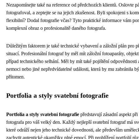
Nezapomínejte také na reference od předchozích klientů. Oslovte pár
fotografoval, a zeptejte se na jejich zkušenost. Byli spokojeni s ko
flexibilní? Dodal fotografie včas? Tyto praktické informace vám po
komplexní obraz o profesionalitě daného fotografa.
Důležitým faktorem je také technické vybavení a záložní plán pro 
situací. Profesionální fotograf by měl mít záložní fotoaparáty, objek
případ technického selhání. Měl by mít také pojištění odpovědnosti 
nemoci nebo jiné nepředvídatelné události, která by mu zabránila bý
přítomen.
Portfolia a styly svatební fotografie
Portfolia a styly svatební fotografie
představují zásadní aspekt při
fotografa pro váš velký den. Každý nejlepší svatební fotograf má své
které odráží nejen jeho technické dovednosti, ale především umělec
zachytit autentické okamžiky plné emocí. Při prohlížení portfolií rů