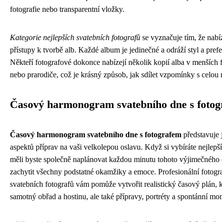
fotografie nebo transparentní vložky.
Kategorie nejlepších svatebních fotografů
se vyznačuje tím, že nabí
přístupy k tvorbě alb. Každé album je jedinečné a odráží styl a pref
Někteří fotografové dokonce nabízejí několik kopií alba v menších 
nebo prarodiče, což je krásný způsob, jak sdílet vzpomínky s celou 
Časový harmonogram svatebního dne s foto
Časový harmonogram svatebního dne s fotografem
představuje j
aspektů příprav na vaši velkolepou oslavu. Když si vybíráte nejlepš
měli byste společně naplánovat každou minutu tohoto výjimečného
zachytit všechny podstatné okamžiky a emoce. Profesionální fotogra
svatebních fotografů vám pomůže vytvořit realistický časový plán, 
samotný obřad a hostinu, ale také přípravy, portréty a spontánní mo