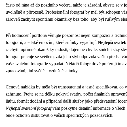
často od rána až do pozdního večera, takže je zásadní, abyste se v jeh
uvolněně a přirozeně. Profesionální fotograf by měl být schopen vás
zároveň zachytit spontánní okamžiky bez toho, aby byl rušivým el
Při hodnocení portfolia věnujte pozornost nejen kompozici a techn
fotografií, ale také emocím, které snímky vyjadřují.
Nejlepší svateb
zachytit upřímné okamžiky radosti, dojemné chvíle, smích i slzy štěst
fotograf pracuje se světlem, zda jeho styl odpovídá vašim představ
vaše svatební fotografie vypadat. Někteří fotografové preferují tmavš
zpracování, jiní světlé a vzdušné snímky.
Cenová nabídka by měla být transparentní a jasně specifikovat, co 
zahrnuto. Ptejte se na délku pokrytí svatby, počet finálních upravený
lhůtu, formát dodání a případné další služby jako předsvatební foce
Nejlepší svatební fotograf
vám poskytne detailní informace o všech 
bude ochoten diskutovat o vašich specifických požadavcích.