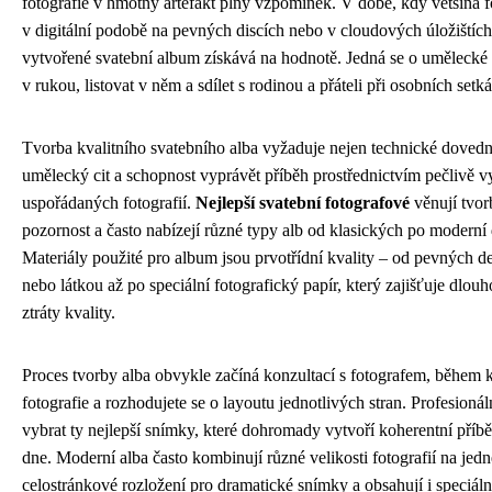
fotografie v hmotný artefakt plný vzpomínek. V době, kdy většina f
v digitální podobě na pevných discích nebo v cloudových úložištích
vytvořené svatební album získává na hodnotě. Jedná se o umělecké d
v rukou, listovat v něm a sdílet s rodinou a přáteli při osobních setk
Tvorba kvalitního svatebního alba vyžaduje nejen technické dovedn
umělecký cit a schopnost vyprávět příběh prostřednictvím pečlivě 
uspořádaných fotografií.
Nejlepší svatební fotografové
věnují tvor
pozornost a často nabízejí různé typy alb od klasických po moderní 
Materiály použité pro album jsou prvotřídní kvality – od pevných 
nebo látkou až po speciální fotografický papír, který zajišťuje dlou
ztráty kvality.
Proces tvorby alba obvykle začíná konzultací s fotografem, během k
fotografie a rozhodujete se o layoutu jednotlivých stran. Profesion
vybrat ty nejlepší snímky, které dohromady vytvoří koherentní příb
dne. Moderní alba často kombinují různé velikosti fotografií na jedn
celostránkové rozložení pro dramatické snímky a obsahují i speciál