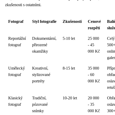
zkušenosti s ostatními.
Fotograf
Styl fotografie
Zkušenosti
Cenové
Balí
rozpětí
služ
Reportážní
Dokumentární,
5-10 let
25 000
Celý
fotograf
přirozené
- 45
500+
okamžiky
000 Kč
onli
galer
Umělecký
Kreativní,
8-15 let
35 000
Příp
fotograf
stylizované
- 60
obřa
portréty
000 Kč
osla
retu
Klasický
Tradiční,
10-20 let
20 000
Obřa
fotograf
pózované
- 35
osla
snímky
000 Kč
300+