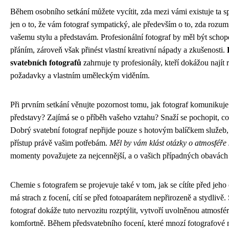
Během osobního setkání můžete vycítit, zda mezi vámi existuje ta 
jen o to, že vám fotograf sympatický, ale především o to, zda rozumí
vašemu stylu a představám. Profesionální fotograf by měl být scho
přáním, zároveň však přinést vlastní kreativní nápady a zkušenosti.
svatebních fotografů
zahrnuje ty profesionály, kteří dokážou nají
požadavky a vlastním uměleckým viděním.
Při prvním setkání věnujte pozornost tomu, jak fotograf komunikuje.
představy? Zajímá se o příběh vašeho vztahu? Snaží se pochopit, co 
Dobrý svatební fotograf nepřijde pouze s hotovým balíčkem služeb, 
přístup právě vašim potřebám.
Měl by vám klást otázky o atmosféře 
momenty považujete za nejcennější, a o vašich případných obavách 
Chemie s fotografem se projevuje také v tom, jak se cítíte před je
má strach z focení, cítí se před fotoaparátem nepřirozeně a stydlivě.
fotograf dokáže tuto nervozitu rozptýlit, vytvoří uvolněnou atmosfé
komfortně. Během předsvatebního focení, které mnozí fotografové n