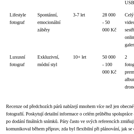
US
Lifestyle
Spontánní,
3-7 let
28 000
Celý
fotograf
emocionální
- 50
vide
záběry
000 Kč
sestř
onli
galer
Luxusní
Exkluzivní,
10+ let
50 000
2
fotograf
módní styl
- 100
foto
000 Kč
pre
albu
dron
Recenze od předchozích párů nabízejí mnohem více než jen obecné
fotografií. Poskytují detailní informace o celém průběhu spolupráce
po dodání finálních snímků. Páry často ve svých referencích zmiňují
komunikoval během příprav, zda byl flexibilní při plánování, jak s