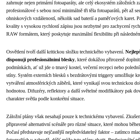
zahrnuje nejen primární fotoaparáty, ale celý ekosystém záložních z
profesionálové s sebou nosí minimálně tři těla fotoaparátů, pět až 
ohniskových vzdáleností, několik sad baterií a paměťových karet. 
kvality s vysokou rychlostí zápisu jsou nezbytné pro zachycení rych
RAW formátem, který poskytuje maximální flexibilitu při následném
Osvětlení tvoří další kritickou složku technického vybavení.
Nejlep
disponují profesionálními blesky
, které dokážou přirozeně doplni
podmínkách, ať už jde o tmavý kostel, večerní recepci nebo polední 
stíny. Systém externích blesků s bezdrátovými triggery umožňuje kre
vytváření atmosférických záběrů, které vynikají svou technickou do
hodnotou. Difuzéry, reflektory a další světelné modifikátory pak dov
charakter světla podle konkrétní situace.
Záložní plány však nesahají pouze k technickému vybavení. Zkušen
připravené alternativní scénáře pro různé situace, které mohou běhe
Počasí představuje nejčastější nepředvídatelný faktor – zatímco mla
fotografiích v zahradě, déšť může tyto plány zhatit.
Profesionální př