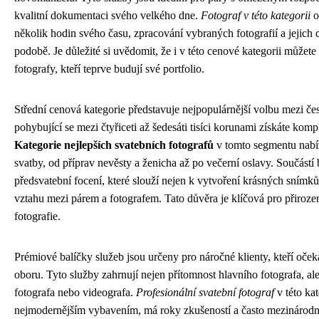
kvalitní dokumentaci svého velkého dne.
Fotograf v této kategorii
o
několik hodin svého času, zpracování vybraných fotografií a jejich d
podobě. Je důležité si uvědomit, že i v této cenové kategorii můžete
fotografy, kteří teprve budují své portfolio.
Střední cenová kategorie představuje nejpopulárnější volbu mezi če
pohybující se mezi čtyřiceti až šedesáti tisíci korunami získáte komp
Kategorie nejlepších svatebních fotografů
v tomto segmentu nabíz
svatby, od příprav nevěsty a ženicha až po večerní oslavy. Součástí
předsvatební focení, které slouží nejen k vytvoření krásných snímků
vztahu mezi párem a fotografem. Tato důvěra je klíčová pro přirozen
fotografie.
Prémiové balíčky služeb jsou určeny pro náročné klienty, kteří oček
oboru. Tyto služby zahrnují nejen přítomnost hlavního fotografa, al
fotografa nebo videografa.
Profesionální svatební fotograf
v této kat
nejmodernějším vybavením, má roky zkušeností a často mezinárodn