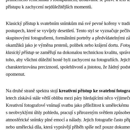
přístupu k zachycení nejdůležitějších momentů.
Klasický přístup k svatebním snímkům má své pevné kořeny v tradi
postupech, které se vyvíjely desetiletí. Tento styl se vyznačuje pe
skupinovými fotografiemi, formálními portréty a předvídatelnými z
okamžiků jako je výměna prstenů, polibek nebo krájení dortu.
Fotog
klasický přístup
se zaměřují na dokonalou technickou kvalitu, správné
toho, aby všichni důležití hosté byli zachyceni na fotografiích. Jejic
charakterizována precizností, spolehlivostí a jistotou, že žádný po
opomenut.
Na druhé straně spektra stojí
kreativní přístup ke svatební fotogra
letech získává stále větší oblibu mezi páry hledajícími něco výjimeč
Kreativní fotografové vnímají svatbu jako příležitost k uměleckému 
s neobvyklými úhly pohledu, pracují s přirozeným světlem způsobem
atmosférické snímky plné emocí a nálady. Jejich fotografie často př
nebo umělecká díla, která vyprávějí příběh spíše než pouze dokument