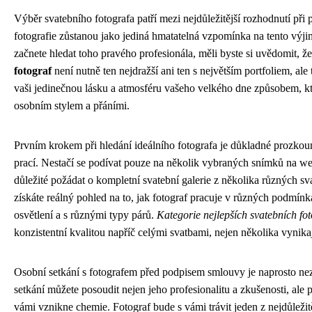
Výběr svatebního fotografa patří mezi nejdůležitější rozhodnutí při 
fotografie zůstanou jako jediná hmatatelná vzpomínka na tento vý
začnete hledat toho pravého profesionála, měli byste si uvědomit, ž
fotograf
není nutně ten nejdražší ani ten s největším portfoliem, ale
vaši jedinečnou lásku a atmosféru vašeho velkého dne způsobem, kt
osobním stylem a přáními.
Prvním krokem při hledání ideálního fotografa je důkladné prozko
prací. Nestačí se podívat pouze na několik vybraných snímků na we
důležité požádat o kompletní svatební galerie z několika různých 
získáte reálný pohled na to, jak fotograf pracuje v různých podmín
osvětlení a s různými typy párů.
Kategorie nejlepších svatebních fo
konzistentní kvalitou napříč celými svatbami, nejen několika vynika
Osobní setkání s fotografem před podpisem smlouvy je naprosto n
setkání můžete posoudit nejen jeho profesionalitu a zkušenosti, ale 
vámi vznikne chemie. Fotograf bude s vámi trávit jeden z nejdůležit