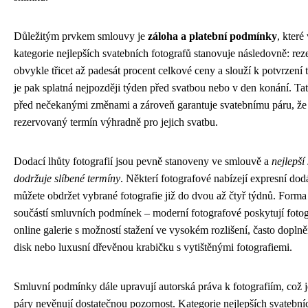
Důležitým prvkem smlouvy je
záloha a platební podmínky
, které
kategorie nejlepších svatebních fotografů stanovuje následovně: rez
obvykle třicet až padesát procent celkové ceny a slouží k potvrzení 
je pak splatná nejpozději týden před svatbou nebo v den konání. Tat
před nečekanými změnami a zároveň garantuje svatebnímu páru, že s
rezervovaný termín výhradně pro jejich svatbu.
Dodací lhůty fotografií jsou pevně stanoveny ve smlouvě a
nejlepší
dodržuje slíbené termíny
. Některí fotografové nabízejí expresní dod
můžete obdržet vybrané fotografie již do dvou až čtyř týdnů. Forma
součástí smluvních podmínek – moderní fotografové poskytují fotog
online galerie s možností stažení ve vysokém rozlišení, často dopln
disk nebo luxusní dřevěnou krabičku s vytištěnými fotografiemi.
Smluvní podmínky dále upravují autorská práva k fotografiím, což
páry nevěnují dostatečnou pozornost. Kategorie nejlepších svatební