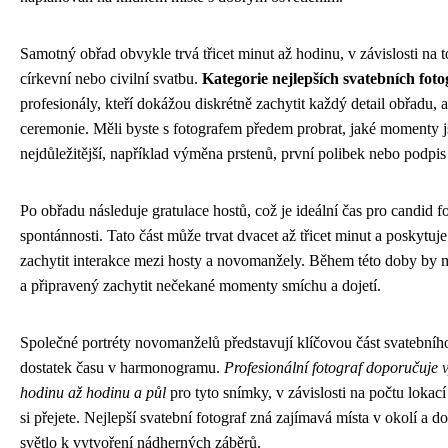
Samotný obřad obvykle trvá třicet minut až hodinu, v závislosti na 
církevní nebo civilní svatbu.
Kategorie nejlepších svatebních foto
profesionály, kteří dokážou diskrétně zachytit každý detail obřadu, a
ceremonie. Měli byste s fotografem předem probrat, jaké momenty j
nejdůležitější, například výměna prstenů, první polibek nebo podpis 
Po obřadu následuje gratulace hostů, což je ideální čas pro candid fo
spontánnosti. Tato část může trvat dvacet až třicet minut a poskytuje 
zachytit interakce mezi hosty a novomanžely. Během této doby by m
a připravený zachytit nečekané momenty smíchu a dojetí.
Společné portréty novomanželů představují klíčovou část svatebníh
dostatek času v harmonogramu.
Profesionální fotograf doporučuje 
hodinu až hodinu a půl
pro tyto snímky, v závislosti na počtu lokací 
si přejete. Nejlepší svatební fotograf zná zajímavá místa v okolí a d
světlo k vytvoření nádherných záběrů.