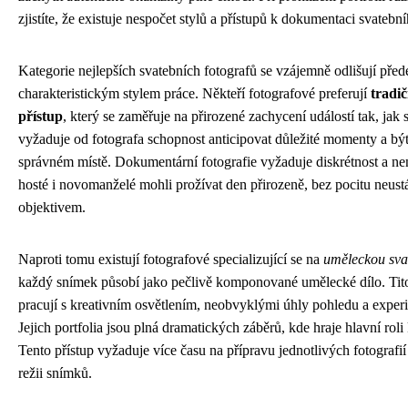
zjistíte, že existuje nespočet stylů a přístupů k dokumentaci svatebn
Kategorie nejlepších svatebních fotografů se vzájemně odlišují př
charakteristickým stylem práce. Někteří fotografové preferují
tradi
přístup
, který se zaměřuje na přirozené zachycení událostí tak, jak 
vyžaduje od fotografa schopnost anticipovat důležité momenty a bý
správném místě. Dokumentární fotografie vyžaduje diskrétnost a ne
hosté i novomanželé mohli prožívat den přirozeně, bez pocitu neust
objektivem.
Naproti tomu existují fotografové specializující se na
uměleckou svat
každý snímek působí jako pečlivě komponované umělecké dílo. Tito
pracují s kreativním osvětlením, neobvyklými úhly pohledu a exper
Jejich portfolia jsou plná dramatických záběrů, kde hraje hlavní roli
Tento přístup vyžaduje více času na přípravu jednotlivých fotografií 
režii snímků.