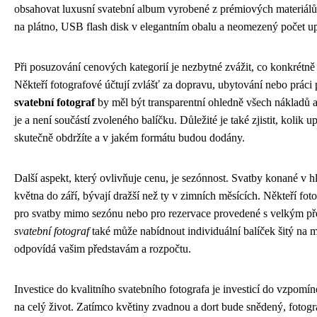
obsahovat luxusní svatební album vyrobené z prémiových materiálů
na plátno, USB flash disk v elegantním obalu a neomezený počet up
Při posuzování cenových kategorií je nezbytné zvážit, co konkrétně 
Někteří fotografové účtují zvlášť za dopravu, ubytování nebo práci 
svatební fotograf
by měl být transparentní ohledně všech nákladů 
je a není součástí zvoleného balíčku. Důležité je také zjistit, kolik 
skutečně obdržíte a v jakém formátu budou dodány.
Další aspekt, který ovlivňuje cenu, je sezónnost. Svatby konané v h
května do září, bývají dražší než ty v zimních měsících. Někteří fot
pro svatby mimo sezónu nebo pro rezervace provedené s velkým p
svatební fotograf
také může nabídnout individuální balíček šitý na m
odpovídá vašim představám a rozpočtu.
Investice do kvalitního svatebního fotografa je investicí do vzpomí
na celý život. Zatímco květiny zvadnou a dort bude snědený, fotogra