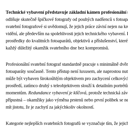
Technické vybavení představuje základní kámen profesionální s
odlišuje skutečně špičkové fotografy od pouhých nadšenců s fotoap
svatební fotografové si uvědomují, že jejich práce závisí nejen na k
vidění, ale především na spolehlivosti jejich technického vybavení. 
prostředky do kvalitních fotoaparátů, objektivů a příslušenství, kter
každý důležitý okamžik svatebního dne bez kompromisů.
Profesionální svatební fotograf standardně pracuje s minimálně d
fotoaparáty současně. Tento přístup není luxusem, ale naprostou nut
může být vybaven širokoúhlým objektivem pro zachycení celkovýc
prostředí, zatímco druhý s teleobjektivem slouží k detailním portré
momentům.
Redundance vybavení je klíčová
, protože technická zá
přípustná – okamžiky jako výměna prstenů nebo první polibek se ne
mít jistotu, že je zachytí za jakýchkoliv okolností.
Kategorie nejlepších svatebních fotografů se vyznačuje tím, že jeji