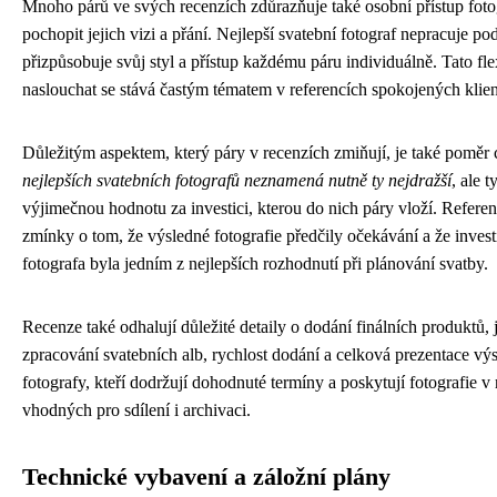
Mnoho párů ve svých recenzích zdůrazňuje také osobní přístup foto
pochopit jejich vizi a přání. Nejlepší svatební fotograf nepracuje pod
přizpůsobuje svůj styl a přístup každému páru individuálně. Tato flex
naslouchat se stává častým tématem v referencích spokojených klien
Důležitým aspektem, který páry v recenzích zmiňují, je také poměr 
nejlepších svatebních fotografů neznamená nutně ty nejdražší
, ale t
výjimečnou hodnotu za investici, kterou do nich páry vloží. Referen
zmínky o tom, že výsledné fotografie předčily očekávání a že invest
fotografa byla jedním z nejlepších rozhodnutí při plánování svatby.
Recenze také odhalují důležité detaily o dodání finálních produktů, j
zpracování svatebních alb, rychlost dodání a celková prezentace vý
fotografy, kteří dodržují dohodnuté termíny a poskytují fotografie 
vhodných pro sdílení i archivaci.
Technické vybavení a záložní plány