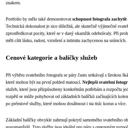
znakem.
Portfolio by mělo také demonstrovat
schopnost fotografa zachytit
Technická dokonalost je sice důležitá, ale skutečně výjimečné svate
zprostředkovat pocity, které se v daný okamžik odehrávaly. Při prohl
měli cítit lásku, radost, vzrušení a intimitu zachycenou na snímcích.
Cenové kategorie a balíčky služeb
Při výběru svatebního fotografa se páry často setkávají s širokou šk
které mohou být na první pohled matoucí.
Nejlepší svatební fotogr
služeb, které jsou přizpůsobeny konkrétním potřebám a rozpočtu je
rozpětí se může pohybovat od základních balíčků začínajících kolem
po prémiové služby, které mohou dosáhnout i sta tisíc korun a více.
Základní balíčky obvykle zahrnují pokrytí samotného svatebního ob
novomanželů. Tyto služby jsou ideální pro páry s omezeným rozpočte