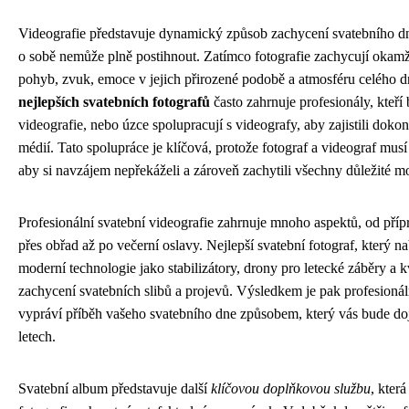
Videografie představuje dynamický způsob zachycení svatebního dn
o sobě nemůže plně postihnout. Zatímco fotografie zachycují okamži
pohyb, zvuk, emoce v jejich přirozené podobě a atmosféru celého 
nejlepších svatebních fotografů
často zahrnuje profesionály, kteří
videografie, nebo úzce spolupracují s videografy, aby zajistili dok
médií. Tato spolupráce je klíčová, protože fotograf a videograf musí
aby si navzájem nepřekáželi a zároveň zachytili všechny důležité 
Profesionální svatební videografie zahrnuje mnoho aspektů, od příp
přes obřad až po večerní oslavy. Nejlepší svatební fotograf, který na
moderní technologie jako stabilizátory, drony pro letecké záběry a kv
zachycení svatebních slibů a projevů. Výsledkem je pak profesionáln
vypráví příběh vašeho svatebního dne způsobem, který vás bude do
letech.
Svatební album představuje další
klíčovou doplňkovou službu
, která