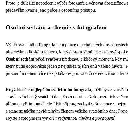
Proto je důležité nepodcenit výběr fotografa a věnovat dostatečnou 
především kvalitě jeho práce a osobnímu přístupu.
Osobní setkání a chemie s fotografem
Výběr svatebního fotografa není pouze o technických dovednostech 
především o lidském faktoru, který často rozhoduje o celkové spoko
Osobní setkání před svatbou
představuje klíčový moment, kdy mů
který bude doprovázet jeden z nejdůležitějších dnů vašeho života. 
prozradí mnohem více než jakékoliv portfolio či reference na interne
Když hledáte
nejlepšího svatebního fotografa
, měli byste si uvěd
stráví s vámi celý svatební den, často od rána až do pozdních večer
přítomen při intimních chvílích příprav, zachytí vaše emoce v nejzr
a stane se takřka neviditelným členem vašeho svatebního dne. Proto 
abyste s fotografem
vytvořili vzájemnou důvěru a pochopení
.