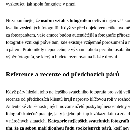
vyzkoušet, jak spolu fungujete v praxi.
Nezapomínejte, že
osobní vztah s fotografem
ovlivní nejen váš ko
kvalitu výsledných fotografií. Když se před objektivem cítíte uvoln
za fotoaparátem, vaše emoce budou autentičtější a fotografie přiroze
fotografie vznikají právě tam, kde existuje vzájemné porozumění a 
a párem. Proto nikdy nepodceňujte význam tohoto prvního osobního s
výběr fotografa, se kterým budete rezonovat na lidské úrovni.
Reference a recenze od předchozích párů
Když páry hledají toho nejlepšího svatebního fotografa pro svůj vel
recenze od předchozích klientů hrají naprosto klíčovou roli v rozh
Autentické zkušenosti jiných novomanželů poskytují neocenitelný v
fotograf skutečně pracuje, jaký je jeho přístup k zákazníkům a zda d
v náročných situacích.
Kategorie nejlepších svatebních fotografů
tím, že za sebou mají dlouhou řadu spokojených párů
, kteří nev