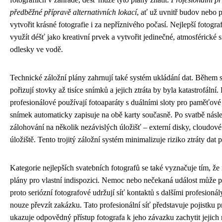
předběžné přípravě alternativních lokací
, ať už uvnitř budov nebo p
vytvořit krásné fotografie i za nepříznivého počasí. Nejlepší fotog
využít déšť jako kreativní prvek a vytvořit jedinečné, atmosférické
odlesky ve vodě.
Technické záložní plány zahrnují také systém ukládání dat. Během 
pořizují stovky až tisíce snímků a jejich ztráta by byla katastrofální.
profesionálové používají fotoaparáty s duálními sloty pro paměťové
snímek automaticky zapisuje na obě karty současně. Po svatbě násl
zálohování na několik nezávislých úložišť – externí disky, cloudové 
úložiště. Tento trojitý záložní systém minimalizuje riziko ztráty dat 
Kategorie nejlepších svatebních fotografů se také vyznačuje tím, že
plány pro vlastní indispozici. Nemoc nebo nečekaná událost může p
proto seriózní fotografové udržují síť kontaktů s dalšími profesioná
nouze převzít zakázku. Tato profesionální síť představuje pojistku p
ukazuje odpovědný přístup fotografa k jeho závazku zachytit jejich n