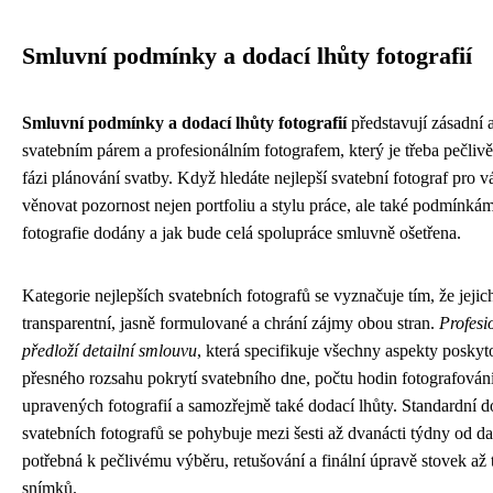
Smluvní podmínky a dodací lhůty fotografií
Smluvní podmínky a dodací lhůty fotografií
představují zásadní 
svatebním párem a profesionálním fotografem, který je třeba pečlivě 
fázi plánování svatby. Když hledáte nejlepší svatební fotograf pro v
věnovat pozornost nejen portfoliu a stylu práce, ale také podmínká
fotografie dodány a jak bude celá spolupráce smluvně ošetřena.
Kategorie nejlepších svatebních fotografů se vyznačuje tím, že jej
transparentní, jasně formulované a chrání zájmy obou stran.
Profesi
předloží detailní smlouvu
, která specifikuje všechny aspekty posky
přesného rozsahu pokrytí svatebního dne, počtu hodin fotografování
upravených fotografií a samozřejmě také dodací lhůty. Standardní d
svatebních fotografů se pohybuje mezi šesti až dvanácti týdny od da
potřebná k pečlivému výběru, retušování a finální úpravě stovek až 
snímků.