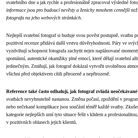
svatebního dne a jak rychle a profesionálně zpracoval výsledné foto
informace jsou pro budoucí nevěsty a ženichy mnohem cennější než 
fotografa na jeho webových stránkách
.
Nejlepší svatební fotograf si buduje svou pověst postupně, svatbu p
pozitivní recenze přidává další vrstvu důvěryhodnosti. Páry ve svý
vyzdvihují schopnost fotografa zachytit nejen naplánované momenty
spontánní, autentické okamžiky plné emocí, které dělají svatební a
jedinečným. Zmiňují, jak fotograf dokázal vytvořit uvolněnou atmos
všichni před objektivem cítili přirozeně a nepřirozeně.
Reference také často odhalují, jak fotograf zvládá neočekávané
svatbách nevyhnutelně nastanou. Změna počasí, zpoždění v progra
nebo nečekané komplikace jsou součástí téměř každé svatby. Zkušen
kategorie nejlepších umí tyto situace řešit s klidem a profesionalitou
v pozitivních ohlasech jejich klientů.