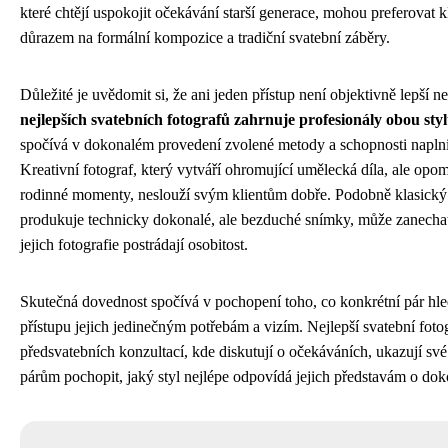
které chtějí uspokojit očekávání starší generace, mohou preferovat kla
důrazem na formální kompozice a tradiční svatební záběry.
Důležité je uvědomit si, že ani jeden přístup není objektivně lepší 
nejlepších svatebních fotografů zahrnuje profesionály obou sty
spočívá v dokonalém provedení zvolené metody a schopnosti naplnit
Kreativní fotograf, který vytváří ohromující umělecká díla, ale opomí
rodinné momenty, neslouží svým klientům dobře. Podobně klasický 
produkuje technicky dokonalé, ale bezduché snímky, může zanechat
jejich fotografie postrádají osobitost.
Skutečná dovednost spočívá v pochopení toho, co konkrétní pár hle
přístupu jejich jedinečným potřebám a vizím. Nejlepší svatební foto
předsvatebních konzultací, kde diskutují o očekáváních, ukazují své
párům pochopit, jaký styl nejlépe odpovídá jejich představám o do