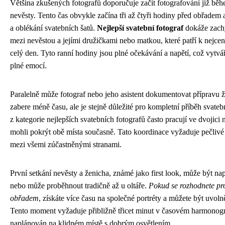
Většina zkušených fotografů doporučuje začít fotografování již běh
nevěsty. Tento čas obvykle začína tři až čtyři hodiny před obřadem a
a oblékání svatebních šatů.
Nejlepší svatební fotograf
dokáže zachy
mezi nevěstou a jejími družičkami nebo matkou, které patří k nej
celý den. Tyto ranní hodiny jsou plné očekávání a napětí, což vytvář
plné emocí.
Paralelně může fotograf nebo jeho asistent dokumentovat přípravu 
zabere méně času, ale je stejně důležité pro kompletní příběh svate
z kategorie nejlepších svatebních fotografů často pracují ve dvojici 
mohli pokrýt obě místa současně. Tato koordinace vyžaduje pečliv
mezi všemi zúčastněnými stranami.
První setkání nevěsty a ženicha, známé jako first look, může být 
nebo může proběhnout tradičně až u oltáře.
Pokud se rozhodnete pro
obřadem
, získáte více času na společné portréty a můžete být uvol
Tento moment vyžaduje přibližně třicet minut v časovém harmonog
naplánován na klidném místě s dobrým osvětlením.