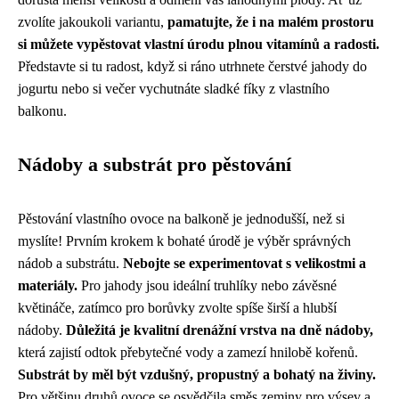
zvolíte jakoukoli variantu,
pamatujte, že i na malém prostoru
si můžete vypěstovat vlastní úrodu plnou vitamínů a radosti.
Představte si tu radost, když si ráno utrhnete čerstvé jahody do
jogurtu nebo si večer vychutnáte sladké fíky z vlastního
balkonu.
Nádoby a substrát pro pěstování
Pěstování vlastního ovoce na balkoně je jednodušší, než si
myslíte! Prvním krokem k bohaté úrodě je výběr správných
nádob a substrátu.
Nebojte se experimentovat s velikostmi a
materiály.
Pro jahody jsou ideální truhlíky nebo závěsné
květináče, zatímco pro borůvky zvolte spíše širší a hlubší
nádoby.
Důležitá je kvalitní drenážní vrstva na dně nádoby,
která zajistí odtok přebytečné vody a zamezí hnilobě kořenů.
Substrát by měl být vzdušný, propustný a bohatý na živiny.
Pro většinu druhů ovoce se osvědčila směs zeminy pro výsev a