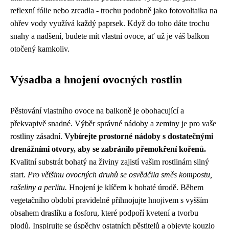
reflexní fólie nebo zrcadla - trochu podobně jako fotovoltaika na
ohřev vody využívá každý paprsek. Když do toho dáte trochu
snahy a nadšení, budete mít vlastní ovoce, ať už je váš balkon
otočený kamkoliv.
Výsadba a hnojení ovocných rostlin
Pěstování vlastního ovoce na balkoně je obohacující a
překvapivě snadné. Výběr správné nádoby a zeminy je pro vaše
rostliny zásadní.
Vybírejte prostorné nádoby s dostatečnými
drenážními otvory, aby se zabránilo přemokření kořenů.
Kvalitní substrát bohatý na živiny zajistí vašim rostlinám silný
start.
Pro většinu ovocných druhů se osvědčila směs kompostu,
rašeliny a perlitu.
Hnojení je klíčem k bohaté úrodě. Během
vegetačního období pravidelně přihnojujte hnojivem s vyšším
obsahem draslíku a fosforu, které podpoří kvetení a tvorbu
plodů. Inspirujte se úspěchy ostatních pěstitelů a objevte kouzlo