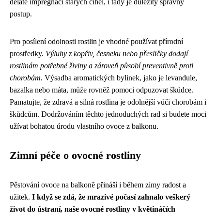
děláte impregnaci starých cihel, i tady je důležitý správný
postup.
Pro posílení odolnosti rostlin je vhodné používat přírodní
prostředky.
Výluhy z kopřiv, česneku nebo přesličky dodají
rostlinám potřebné živiny a zároveň působí preventivně proti
chorobám.
Výsadba aromatických bylinek, jako je levandule,
bazalka nebo máta, může rovněž pomoci odpuzovat škůdce.
Pamatujte, že zdravá a silná rostlina je odolnější vůči chorobám i
škůdcům. Dodržováním těchto jednoduchých rad si budete moci
užívat bohatou úrodu vlastního ovoce z balkonu.
Zimní péče o ovocné rostliny
Pěstování ovoce na balkoně přináší i během zimy radost a
užitek.
I když se zdá, že mrazivé počasí zahnalo veškerý
život do ústraní, naše ovocné rostliny v květináčích