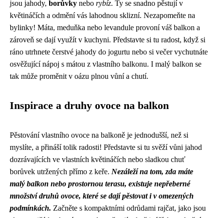
jsou jahody,
borůvky
nebo
rybíz
. Ty se snadno pěstují v
květináčích a odmění vás lahodnou sklizní. Nezapomeňte na
bylinky! Máta, meduňka nebo levandule provoní váš balkon a
zároveň se dají využít v kuchyni. Představte si tu radost, když si
ráno utrhnete čerstvé jahody do jogurtu nebo si večer vychutnáte
osvěžující nápoj s mátou z vlastního balkonu. I malý balkon se
tak může proměnit v oázu plnou vůní a chutí.
Inspirace a druhy ovoce na balkon
Pěstování vlastního ovoce na balkoně je jednodušší, než si
myslíte, a přináší tolik radosti! Představte si tu svěží vůni jahod
dozrávajících ve vlastních květináčích nebo sladkou chuť
borůvek utržených přímo z keře.
Nezáleží na tom, zda máte
malý balkon nebo prostornou terasu, existuje nepřeberné
množství druhů ovoce, které se dají pěstovat i v omezených
podmínkách.
Začněte s kompaktními odrůdami rajčat, jako jsou