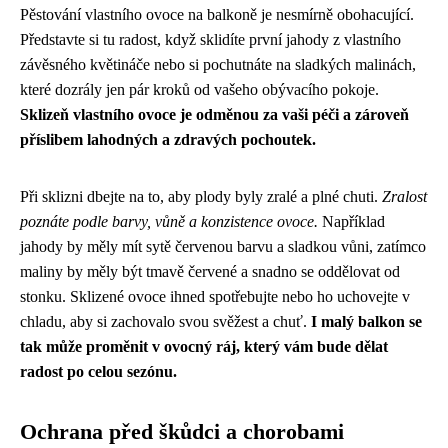
Pěstování vlastního ovoce na balkoně je nesmírně obohacující.
Představte si tu radost, když sklidíte první jahody z vlastního
závěsného květináče nebo si pochutnáte na sladkých malinách,
které dozrály jen pár kroků od vašeho obývacího pokoje.
Sklizeň vlastního ovoce je odměnou za vaši péči a zároveň
příslibem lahodných a zdravých pochoutek.
Při sklizni dbejte na to, aby plody byly zralé a plné chuti.
Zralost
poznáte podle barvy, vůně a konzistence ovoce.
Například
jahody by měly mít sytě červenou barvu a sladkou vůni, zatímco
maliny by měly být tmavě červené a snadno se oddělovat od
stonku. Sklizené ovoce ihned spotřebujte nebo ho uchovejte v
chladu, aby si zachovalo svou svěžest a chuť.
I malý balkon se
tak může proměnit v ovocný ráj, který vám bude dělat
radost po celou sezónu.
Ochrana před škůdci a chorobami