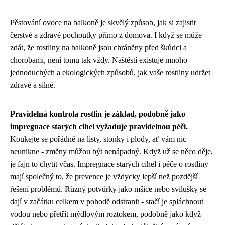
Pěstování ovoce na balkoně je skvělý způsob, jak si zajistit
čerstvé a zdravé pochoutky přímo z domova. I když se může
zdát, že rostliny na balkoně jsou chráněny před škůdci a
chorobami, není tomu tak vždy. Naštěstí existuje mnoho
jednoduchých a ekologických způsobů, jak vaše rostliny udržet
zdravé a silné.
Pravidelná kontrola rostlin je základ, podobně jako
impregnace starých cihel vyžaduje pravidelnou péči.
Koukejte se pořádně na listy, stonky i plody, ať vám nic
neunikne - změny můžou být nenápadný. Když už se něco děje,
je fajn to chytit včas.
Impregnace starých cihel
i péče o rostliny
mají společný to, že prevence je vždycky lepší než pozdější
řešení problémů. Různý potvůrky jako mšice nebo svilušky se
dají v začátku celkem v pohodě odstranit - stačí je spláchnout
vodou nebo přetřít mýdlovým roztokem, podobně jako když