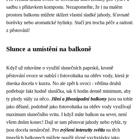
sadbu s přídavkem kompostu. Nezapomeňte, že i na malém
prostoru balkonu můžete sklízet vlastní sladké jahody, šťavnaté
borůvky nebo aromatické bylinky. Stačí jen trocha péče a radosti
z pěstování!
Slunce a umístění na balkoně
Když už mluvíme o využití slunečních paprsků, kromě
pěstování ovoce se nabízí i
fotovoltaika na ohřev vody
, která je
dneska docela v kurzu. No ale zpět k ovoci - většina druhů
potřebuje fakt hodně sluníčka, tak 6 hodin denně minimum, aby
ty plody stály za něco.
Jižní a jihozápadní balkony
jsou na tohle
jako dělané, podobně jako fotovoltaika na ohřev vody využívají
maximum slunečního svitu. I když máte balkon na sever, není
všem dnům konec! Dají se tam pěstovat jahody nebo rybíz, ty
jsou docela nenáročné. Pro
zvýšení intenzity světla
na těch
tmavších balkonech můžete použít různé vychytávky jako