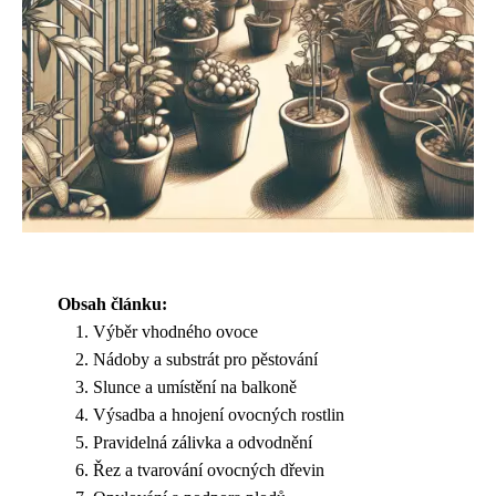
Obsah článku:
Výběr vhodného ovoce
Nádoby a substrát pro pěstování
Slunce a umístění na balkoně
Výsadba a hnojení ovocných rostlin
Pravidelná zálivka a odvodnění
Řez a tvarování ovocných dřevin