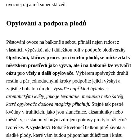
ovocnej ráj a mít super sklizeň.
Opylování a podpora plodů
Pěstování ovoce na balkoně s sebou přináší nejen radost z
vlastních výpěstků, ale i důležitou roli v podpoře biodiverzity.
Opylování, klíčový proces pro tvorbu plodů, se může zdát v
městském prostředí jako výzva, ale i na balkoně lze vytvořit
oázu pro včely a další opylovače.
Výběrem správných druhů
rostlin a pár jednoduchými kroky podpoříte jejich výskyt a
zajistíte bohatou úrodu.
Vysaďte například bylinky s
aromatickými květy, jako je levandule, meduňka nebo šalvěj,
které opylovače doslova magicky přitahují.
Stejně tak pestré
květiny v truhlících, jako jsou slunečnice, aksamitníky nebo
měsíčky, se stanou vítaným zdrojem potravy pro tyto užitečné
tvorečky.
A výsledek?
Bohatě kvetoucí balkon plný života a
sladké plody, které vám budou připomínat důležitost i krásu