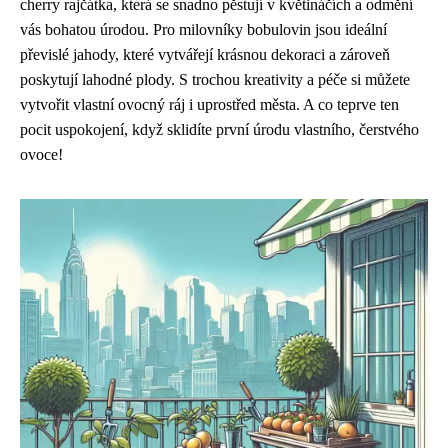
cherry rajčátka, která se snadno pěstují v květináčích a odmění
vás bohatou úrodou. Pro milovníky bobulovin jsou ideální
převislé jahody, které vytvářejí krásnou dekoraci a zároveň
poskytují lahodné plody. S trochou kreativity a péče si můžete
vytvořit vlastní ovocný ráj i uprostřed města. A co teprve ten
pocit uspokojení, když sklidíte první úrodu vlastního, čerstvého
ovoce!