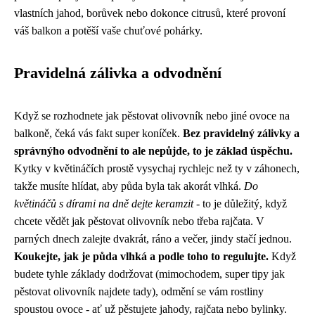
vlastních jahod, borůvek nebo dokonce citrusů, které provoní
váš balkon a potěší vaše chuťové pohárky.
Pravidelná zálivka a odvodnění
Když se rozhodnete jak pěstovat olivovník nebo jiné ovoce na
balkoně, čeká vás fakt super koníček.
Bez pravidelný zálivky a
správnýho odvodnění to ale nepůjde, to je základ úspěchu.
Kytky v květináčích prostě vysychaj rychlejc než ty v záhonech,
takže musíte hlídat, aby půda byla tak akorát vlhká.
Do
květináčů s dírami na dně dejte keramzit
- to je důležitý, když
chcete vědět jak pěstovat olivovník nebo třeba rajčata. V
parných dnech zalejte dvakrát, ráno a večer, jindy stačí jednou.
Koukejte, jak je půda vlhká a podle toho to regulujte.
Když
budete tyhle základy dodržovat (mimochodem, super tipy
jak
pěstovat olivovník
najdete tady), odmění se vám rostliny
spoustou ovoce - ať už pěstujete jahody, rajčata nebo bylinky.