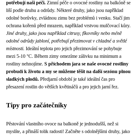
potřebují naši péči.
Zimní péče o ovocné rostliny na balkóně se
liší podle druhu a odrůdy. Některé druhy, jako jsou například
odolné borůvky, zvládnou zimu bez problémů i venku. Stačí jim
ochrana kořenů před mrazem, například vrstvou mulčovací kůry.
Jiné druhy, jako jsou například citrusy, fíkovníky nebo méně
odolné odrůdy jabloní, potřebují přezimovat v chladné a světlé
místnosti.
Ideální teplota pro jejich přezimování se pohybuje
mezi 5-10 °C. Během zimy omezíme zálivku na minimum a
rostliny nehnojíme.
S příchodem jara se naše ovocné rostliny
probudí k životu a my se můžeme těšit na další sezónu plnou
sladkých plodů.
Předjarní období je také ideální čas pro
přesazení rostlin do větších květináčů a pro jejich jarní řez.
Tipy pro začátečníky
Pěstování vlastního ovoce na balkoně je jednodušší, než si
myslíte, a přináší tolik radosti! Začněte s odolnějšími druhy, jako