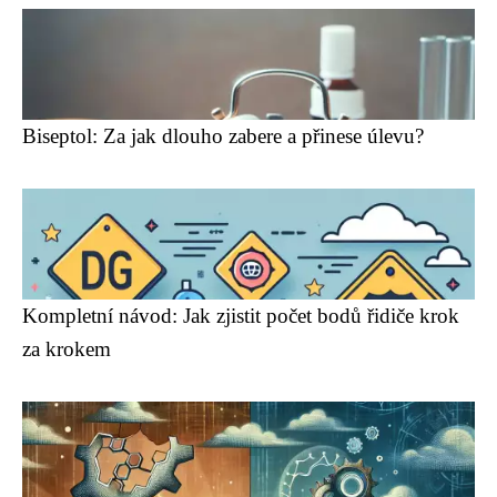
Biseptol: Za jak dlouho zabere a přinese úlevu?
Kompletní návod: Jak zjistit počet bodů řidiče krok
za krokem