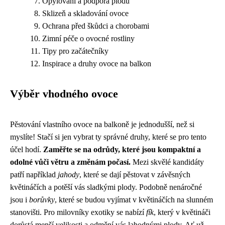
Opylování a podpora plodů
Sklizeň a skladování ovoce
Ochrana před škůdci a chorobami
Zimní péče o ovocné rostliny
Tipy pro začátečníky
Inspirace a druhy ovoce na balkon
Výběr vhodného ovoce
Pěstování vlastního ovoce na balkoně je jednodušší, než si
myslíte! Stačí si jen vybrat ty správné druhy, které se pro tento
účel hodí.
Zaměřte se na odrůdy, které jsou kompaktní a
odolné vůči větru a změnám počasí.
Mezi skvělé kandidáty
patří například
jahody
, které se dají pěstovat v závěsných
květináčích a potěší vás sladkými plody. Podobně nenáročné
jsou i
borůvky
, které se budou vyjímat v květináčích na slunném
stanovišti. Pro milovníky exotiky se nabízí
fík
, který v květináči
dorůstá menší velikosti a odmění vás lahodnými plody. Ať už