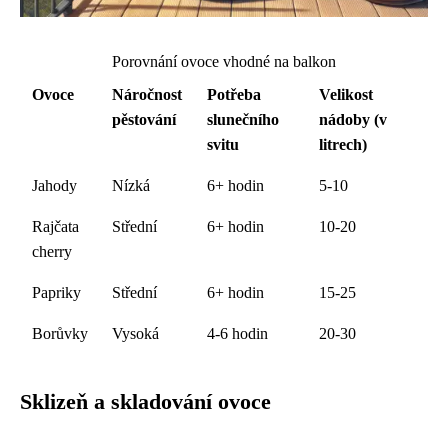
Porovnání ovoce vhodné na balkon
Ovoce
Náročnost
Potřeba
Velikost
pěstování
slunečního
nádoby (v
svitu
litrech)
Jahody
Nízká
6+ hodin
5-10
Rajčata
Střední
6+ hodin
10-20
cherry
Papriky
Střední
6+ hodin
15-25
Borůvky
Vysoká
4-6 hodin
20-30
Sklizeň a skladování ovoce