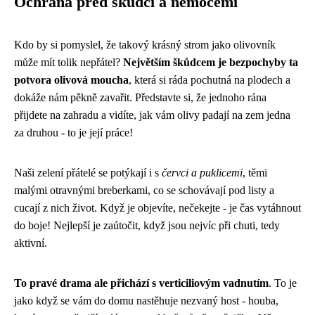
Ochrana před škůdci a nemocemi
Kdo by si pomyslel, že takový krásný strom jako olivovník
může mít tolik nepřátel?
Největším škůdcem je bezpochyby ta
potvora olivová moucha
, která si ráda pochutná na plodech a
dokáže nám pěkně zavařit. Představte si, že jednoho rána
přijdete na zahradu a vidíte, jak vám olivy padají na zem jedna
za druhou - to je její práce!
Naši zelení přátelé se potýkají i s
červci a puklicemi
, těmi
malými otravnými breberkami, co se schovávají pod listy a
cucají z nich život. Když je objevíte, nečekejte - je čas vytáhnout
do boje! Nejlepší je zaútočit, když jsou nejvíc při chuti, tedy
aktivní.
To pravé drama ale přichází s verticiliovým vadnutím
. To je
jako když se vám do domu nastěhuje nezvaný host - houba,