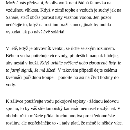
Možná vás překvapí, že olivovník není žádná fajnovka na
vzdušnou vlhkost. Když v zimě topíte a vzduch je suchý jak na
Sahaře, stačí občas porosit listy vlažnou vodou. Jen pozor -
nedělejte to, když na rostlinu praží slunce, jinak by mohla
vypadat jak po návštěvě solária!
V létě, když je olivovník venku, se řiďte selským rozumem.
Během vedra potřebuje více vody, při deštích naopak hlídejte,
aby nestál v louži.
Když uvidíte svěšené nebo zkroucené listy, je
to jasný signál, že má žízeň
. V takovém případě dejte celému
květináči pořádnou koupel - ponořte ho asi na čtvrt hodiny do
vody.
K zálivce používejte vodu pokojové teploty - žádnou ledovou
sprchu, to by váš středomořský kamarád nemusel rozdýchat. V
období růstu můžete přidat trochu hnojiva pro středomořské
rostliny, ale nepřehánějte to - i tady platí, že méně je někdy více.