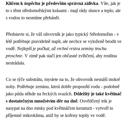
Klíčem k úspěchu je především správná zálivka
. Víte, jak je
to s těmi středomořskými krásami - mají rády slunce a teplo, ale
s vodou to nesmíme přehánět.
Představte si, že váš olivovník je jako typický Středomořan - v
létě potřebuje pravidelně napít, ale nechce se vyloženě brodit ve
vodě.
Nejlepší je počkat, až vrchní vrstva zeminy trochu
proschne
. V zimě pak stačí jen občasné zvlhčení, aby rostlina
nestrádala.
Co se týče substrátu, myslete na to, že olivovník nesnáší mokré
nohy. Potřebuje zeminu, která dobře propouští vodu - podobně
jako půda někde na řeckých svazích.
Důležitý je také květináč
s dostatečným množstvím děr na dně
. Osvědčený trik je
nasypat na dno misky pod květináčem keramzit - vytvoří to
příjemné mikroklima, aniž by se kořeny topily ve vodě.