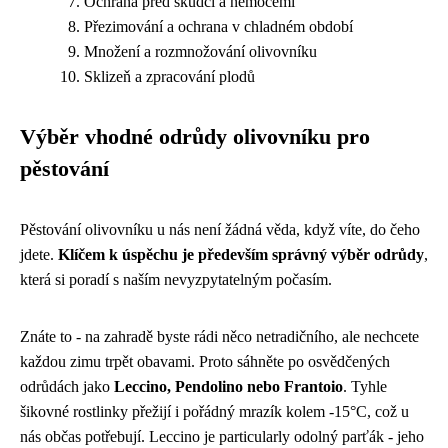
Ochrana před škůdci a nemocemi
Přezimování a ochrana v chladném období
Množení a rozmnožování olivovníku
Sklizeň a zpracování plodů
Výběr vhodné odrůdy olivovníku pro
pěstování
Pěstování olivovníku u nás není žádná věda, když víte, do čeho
jdete.
Klíčem k úspěchu je především správný výběr odrůdy
,
která si poradí s naším nevyzpytatelným počasím.
Znáte to - na zahradě byste rádi něco netradičního, ale nechcete
každou zimu trpět obavami. Proto sáhněte po osvědčených
odrůdách jako
Leccino, Pendolino nebo Frantoio
. Tyhle
šikovné rostlinky přežijí i pořádný mrazík kolem -15°C, což u
nás občas potřebují. Leccino je particularly odolný parťák - jeho