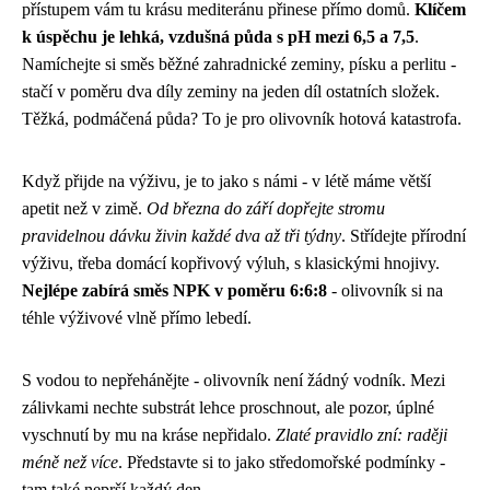
přístupem vám tu krásu mediteránu přinese přímo domů.
Klíčem
k úspěchu je lehká, vzdušná půda s pH mezi 6,5 a 7,5
.
Namíchejte si směs běžné zahradnické zeminy, písku a perlitu -
stačí v poměru dva díly zeminy na jeden díl ostatních složek.
Těžká, podmáčená půda? To je pro olivovník hotová katastrofa.
Když přijde na výživu, je to jako s námi - v létě máme větší
apetit než v zimě.
Od března do září dopřejte stromu
pravidelnou dávku živin každé dva až tři týdny
. Střídejte přírodní
výživu, třeba domácí kopřivový výluh, s klasickými hnojivy.
Nejlépe zabírá směs NPK v poměru 6:6:8
- olivovník si na
téhle výživové vlně přímo lebedí.
S vodou to nepřehánějte - olivovník není žádný vodník. Mezi
zálivkami nechte substrát lehce proschnout, ale pozor, úplné
vyschnutí by mu na kráse nepřidalo.
Zlaté pravidlo zní: raději
méně než více
. Představte si to jako středomořské podmínky -
tam také neprší každý den.