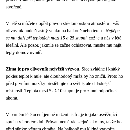
stvořené.
V létě si můžete dopřát pravou středomořskou atmosféru - váš
olivovník bude šťastný venku na balkoně nebo terase.
Nejlépe
se mu daří při teplotách mezi 15 a 25 stupni
, což je u nás v létě
ideální. Ale pozor, jakmile se začne ochlazovat, musíte mu najít
teplý domov uvnitř.
Zima je pro olivovník největší výzvou
. Sice zvládne i krátký
pokles teplot k nule, ale dlouhodobý mráz by ho zničil. Proto ho
před prvními mrazíky přestěhujte do světlé, ale chladnější
místnosti. Teplota mezi 5 až 10 stupni je pro zimní odpočinek
akorát.
V parném létě ocení jemné mlžení listů - je to jako osvěžující
sprcha v horkém dni. Průvan nemá rád stejně jako my, takže ho
před silným větrem chraňte. Na balkoně mu klidně vytvořte