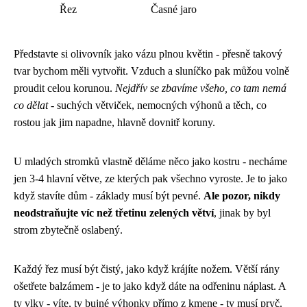
Řez
Časné jaro
Představte si olivovník jako vázu plnou květin - přesně takový
tvar bychom měli vytvořit. Vzduch a sluníčko pak můžou volně
proudit celou korunou.
Nejdřív se zbavíme všeho, co tam nemá
co dělat
- suchých větviček, nemocných výhonů a těch, co
rostou jak jim napadne, hlavně dovnitř koruny.
U mladých stromků vlastně děláme něco jako kostru - necháme
jen 3-4 hlavní větve, ze kterých pak všechno vyroste. Je to jako
když stavíte dům - základy musí být pevné.
Ale pozor, nikdy
neodstraňujte víc než třetinu zelených větví
, jinak by byl
strom zbytečně oslabený.
Každý řez musí být čistý, jako když krájíte nožem. Větší rány
ošetřete balzámem - je to jako když dáte na odřeninu náplast. A
ty vlky - víte, ty bujné výhonky přímo z kmene - ty musí pryč.