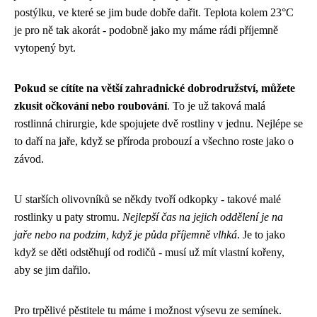
postýlku, ve které se jim bude dobře dařit. Teplota kolem 23°C
je pro ně tak akorát - podobně jako my máme rádi příjemně
vytopený byt.
Pokud se cítíte na větší zahradnické dobrodružství, můžete
zkusit očkování nebo roubování
. To je už taková malá
rostlinná chirurgie, kde spojujete dvě rostliny v jednu. Nejlépe se
to daří na jaře, když se příroda probouzí a všechno roste jako o
závod.
U starších olivovníků se někdy tvoří odkopky - takové malé
rostlinky u paty stromu.
Nejlepší čas na jejich oddělení je na
jaře nebo na podzim, když je půda příjemně vlhká
. Je to jako
když se děti odstěhují od rodičů - musí už mít vlastní kořeny,
aby se jim dařilo.
Pro trpělivé pěstitele tu máme i možnost výsevu ze semínek.