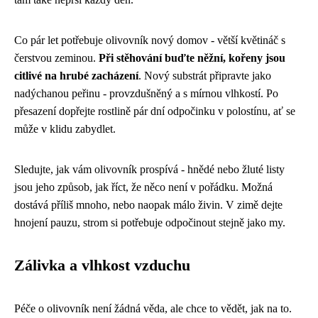
Co pár let potřebuje olivovník nový domov - větší květináč s
čerstvou zeminou.
Při stěhování buďte něžní, kořeny jsou
citlivé na hrubé zacházení
. Nový substrát připravte jako
nadýchanou peřinu - provzdušněný a s mírnou vlhkostí. Po
přesazení dopřejte rostlině pár dní odpočinku v polostínu, ať se
může v klidu zabydlet.
Sledujte, jak vám olivovník prospívá - hnědé nebo žluté listy
jsou jeho způsob, jak říct, že něco není v pořádku. Možná
dostává příliš mnoho, nebo naopak málo živin. V zimě dejte
hnojení pauzu, strom si potřebuje odpočinout stejně jako my.
Zálivka a vlhkost vzduchu
Péče o olivovník není žádná věda, ale chce to vědět, jak na to.