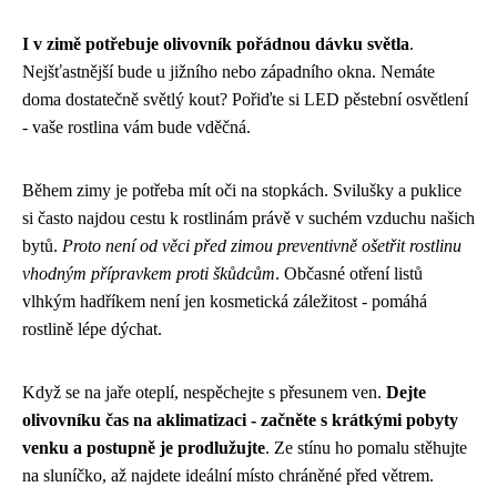
I v zimě potřebuje olivovník pořádnou dávku světla
.
Nejšťastnější bude u jižního nebo západního okna. Nemáte
doma dostatečně světlý kout? Pořiďte si LED pěstební osvětlení
- vaše rostlina vám bude vděčná.
Během zimy je potřeba mít oči na stopkách. Svilušky a puklice
si často najdou cestu k rostlinám právě v suchém vzduchu našich
bytů.
Proto není od věci před zimou preventivně ošetřit rostlinu
vhodným přípravkem proti škůdcům
. Občasné otření listů
vlhkým hadříkem není jen kosmetická záležitost - pomáhá
rostlině lépe dýchat.
Když se na jaře oteplí, nespěchejte s přesunem ven.
Dejte
olivovníku čas na aklimatizaci - začněte s krátkými pobyty
venku a postupně je prodlužujte
. Ze stínu ho pomalu stěhujte
na sluníčko, až najdete ideální místo chráněné před větrem.