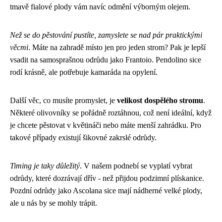
tmavě fialové plody vám navíc odmění výborným olejem.
Než se do pěstování pustíte, zamyslete se nad pár praktickými
věcmi
. Máte na zahradě místo jen pro jeden strom? Pak je lepší
vsadit na samosprašnou odrůdu jako Frantoio. Pendolino sice
rodí krásně, ale potřebuje kamaráda na opylení.
Další věc, co musíte promyslet, je
velikost dospělého stromu
.
Některé olivovníky se pořádně roztáhnou, což není ideální, když
je chcete pěstovat v květináči nebo máte menší zahrádku. Pro
takové případy existují šikovné zakrslé odrůdy.
Timing je taky důležitý
. V našem podnebí se vyplatí vybrat
odrůdy, které dozrávají dřív - než přijdou podzimní plískanice.
Pozdní odrůdy jako Ascolana sice mají nádherné velké plody,
ale u nás by se mohly trápit.