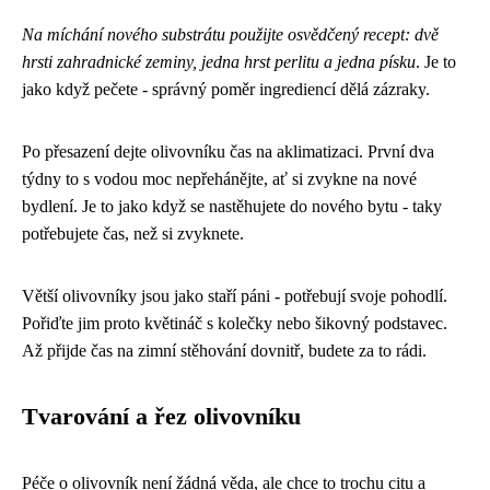
Na míchání nového substrátu použijte osvědčený recept: dvě
hrsti zahradnické zeminy, jedna hrst perlitu a jedna písku
. Je to
jako když pečete - správný poměr ingrediencí dělá zázraky.
Po přesazení dejte olivovníku čas na aklimatizaci. První dva
týdny to s vodou moc nepřehánějte, ať si zvykne na nové
bydlení. Je to jako když se nastěhujete do nového bytu - taky
potřebujete čas, než si zvyknete.
Větší olivovníky jsou jako staří páni - potřebují svoje pohodlí.
Pořiďte jim proto květináč s kolečky nebo šikovný podstavec.
Až přijde čas na zimní stěhování dovnitř, budete za to rádi.
Tvarování a řez olivovníku
Péče o olivovník není žádná věda, ale chce to trochu citu a