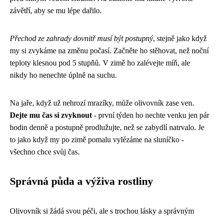
závětří, aby se mu lépe dařilo.
Přechod ze zahrady dovnitř musí být postupný
, stejně jako když
my si zvykáme na změnu počasí. Začněte ho stěhovat, než noční
teploty klesnou pod 5 stupňů. V zimě ho zalévejte míň, ale
nikdy ho nenechte úplně na suchu.
Na jaře, když už nehrozí mrazíky, může olivovník zase ven.
Dejte mu čas si zvyknout
- první týden ho nechte venku jen pár
hodin denně a postupně prodlužujte, než se zabydlí natrvalo. Je
to jako když my po zimě pomalu vylézáme na sluníčko -
všechno chce svůj čas.
Správná půda a výživa rostliny
Olivovník si žádá svou péči, ale s trochou lásky a správným