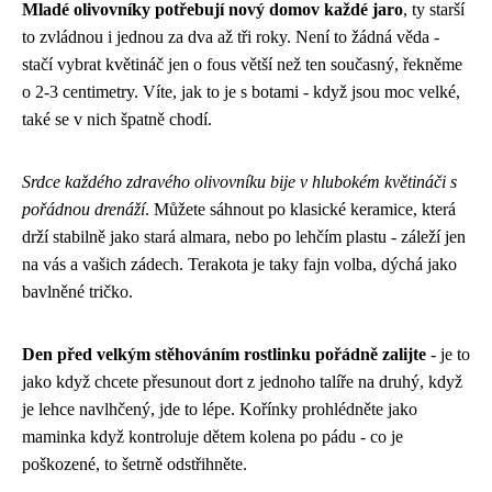
Mladé olivovníky potřebují nový domov každé jaro
, ty starší
to zvládnou i jednou za dva až tři roky. Není to žádná věda -
stačí vybrat květináč jen o fous větší než ten současný, řekněme
o 2-3 centimetry. Víte, jak to je s botami - když jsou moc velké,
také se v nich špatně chodí.
Srdce každého zdravého olivovníku bije v hlubokém květináči s
pořádnou drenáží
. Můžete sáhnout po klasické keramice, která
drží stabilně jako stará almara, nebo po lehčím plastu - záleží jen
na vás a vašich zádech. Terakota je taky fajn volba, dýchá jako
bavlněné tričko.
Den před velkým stěhováním rostlinku pořádně zalijte
- je to
jako když chcete přesunout dort z jednoho talíře na druhý, když
je lehce navlhčený, jde to lépe. Kořínky prohlédněte jako
maminka když kontroluje dětem kolena po pádu - co je
poškozené, to šetrně odstřihněte.