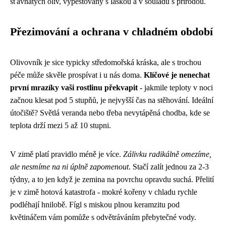
šťavnatých oliv, vypěstovaný s láskou a v souladu s přírodou.
Přezimování a ochrana v chladném období
Olivovník je sice typicky středomořská kráska, ale s trochou
péče může skvěle prospívat i u nás doma.
Klíčové je nenechat
první mrazíky vaši rostlinu překvapit
- jakmile teploty v noci
začnou klesat pod 5 stupňů, je nejvyšší čas na stěhování. Ideální
útočiště? Světlá veranda nebo třeba nevytápěná chodba, kde se
teplota drží mezi 5 až 10 stupni.
V zimě platí pravidlo méně je více.
Zálivku radikálně omezíme,
ale nesmíme na ni úplně zapomenout
. Stačí zalít jednou za 2-3
týdny, a to jen když je zemina na povrchu opravdu suchá. Přelití
je v zimě hotová katastrofa - mokré kořeny v chladu rychle
podléhají hnilobě. Fígl s miskou plnou keramzitu pod
květináčem vám pomůže s odvětráváním přebytečné vody.