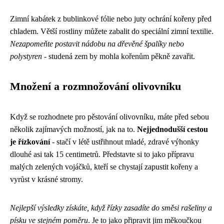
Zimní kabátek z bublinkové fólie nebo juty ochrání kořeny před
chladem. Větší rostliny můžete zabalit do speciální zimní textilie.
Nezapomeňte postavit nádobu na dřevěné špalíky nebo
polystyren
- studená zem by mohla kořenům pěkně zavařit.
Množení a rozmnožování olivovníku
Když se rozhodnete pro pěstování olivovníku, máte před sebou
několik zajímavých možností, jak na to.
Nejjednodušší cestou
je řízkování
- stačí v létě ustřihnout mladé, zdravé výhonky
dlouhé asi tak 15 centimetrů. Představte si to jako přípravu
malých zelených vojáčků, kteří se chystají zapustit kořeny a
vyrůst v krásné stromy.
Nejlepší výsledky získáte, když řízky zasadíte do směsi rašeliny a
písku ve stejném poměru
. Je to jako připravit jim měkoučkou