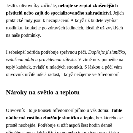
Jestli s olivovníky začínáte,
nebojte se zeptat zkušenějších
pěstitelů nebo zajít do specializovaného zahradnictví
. Jejich
praktické rady jsou k nezaplacení. A když už budete vybírat
rostlinku, koukejte po zdravých jedincích, ideálně už zvyklých
na naše podmínky.
I sebelepší odrůda potřebuje správnou péči.
Dopřejte jí sluníčko,
vzdušnou půdu a pravidelnou zálivku
. V zimě nezapomeňte na
teplý kabátek, zvlášť u mladých stromků. S láskou a péčí vám
olivovník určitě udělá radost, i když nežijeme ve Středomoří.
Nároky na světlo a teplotu
Olivovník - to je kousek Středomoří přímo u vás doma!
Tahle
nádherná rostlina zbožňuje sluníčko a teplo
, bez kterého se
prostě neobejde. Potřebuje si užít aspoň šest hodin denně
přímého slunce, takže jižní okno nebo terasa jsou pro ni jako