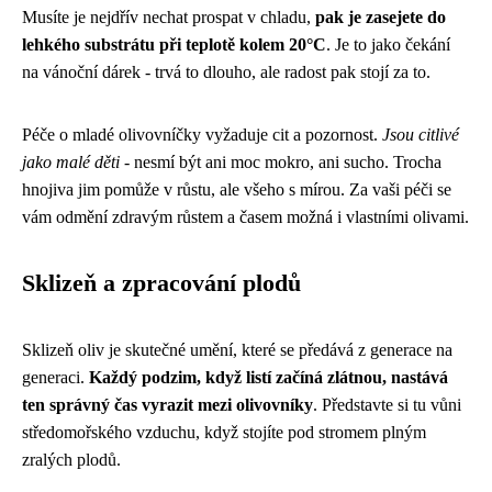
Musíte je nejdřív nechat prospat v chladu,
pak je zasejete do
lehkého substrátu při teplotě kolem 20°C
. Je to jako čekání
na vánoční dárek - trvá to dlouho, ale radost pak stojí za to.
Péče o mladé olivovníčky vyžaduje cit a pozornost.
Jsou citlivé
jako malé děti
- nesmí být ani moc mokro, ani sucho. Trocha
hnojiva jim pomůže v růstu, ale všeho s mírou. Za vaši péči se
vám odmění zdravým růstem a časem možná i vlastními olivami.
Sklizeň a zpracování plodů
Sklizeň oliv je skutečné umění, které se předává z generace na
generaci.
Každý podzim, když listí začíná zlátnou, nastává
ten správný čas vyrazit mezi olivovníky
. Představte si tu vůni
středomořského vzduchu, když stojíte pod stromem plným
zralých plodů.