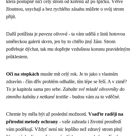
která postupně ničí celý strom od kořenů až po špičku. Větve
žloutnou, usychají a bez rychlého zásahu můžete o svůj strom
přijít.
Další potížista je
paveza olivová
- ta vám udělá z listů hotovou
uměleckou galerii skvrn, jen by to chtělo jiný žánr. Strom
potřebuje dýchat, tak mu dopřejte vzdušnou korunu pravidelným
průklestem.
Oči na stopkách
musíte mít celý rok. Je to jako s vlastním
zdravím - čím dřív problém odhalíte, tím lépe se řeší. A v zimě?
To je kapitola sama pro sebe.
Zabalte své mladé olivovníky do
zimního kabátu z netkané textilie
- budou vám za to vděčné.
Chemie by měla být až poslední možností.
Vsaďte raději na
přírodní metody ochrany
- vaše zahrada i životní prostředí
vám poděkují. Vždyť není nic lepšího než zdravý strom plný