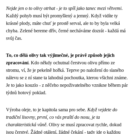
Nejde jen o to olivy otrhat - je to spíš jako tanec mezi větvemi
.
Každý pohyb musí být promyšlený a jemný. Když vidíte ty
krásné plody, máte chuť je prostě serval, ale to by byla velká
chyba. Zelené bereme dřív, černé necháváme dozrát - každá má
svůj čas.
To, co dělá olivy tak výjimečné, je právě způsob jejich
zpracování
. Kdo někdy ochutnal čerstvou olivu přímo ze
stromu, ví, že je pekelně hořká. Teprve po naložení do slaného
nálevu se z ní stane ta lahodná pochoutka, kterou všichni známe.
Je to jako kouzlo - z něčeho nepoživatelného vznikne během pár
týdnů hotový poklad.
Výroba oleje, to je kapitola sama pro sebe.
Když vejdete do
tradiční lisovny, první, co vás praští do nosu, je ta
charakteristická vůně
. Olivy se musí zpracovat rychle, dokud
jsou čerstvé. Žádné otálení, žádné čekání - tady jde o každou