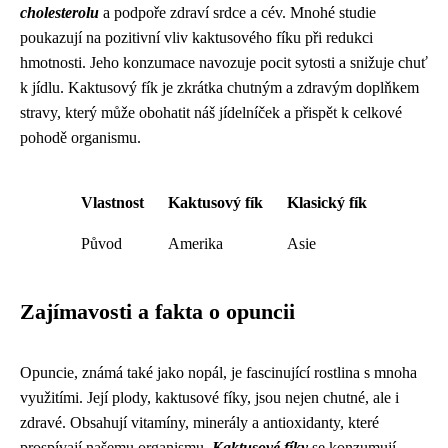
cholesterolu
a podpoře zdraví srdce a cév. Mnohé studie
poukazují na pozitivní vliv kaktusového fíku při redukci
hmotnosti. Jeho konzumace navozuje pocit sytosti a snižuje chuť
k jídlu. Kaktusový fík je zkrátka chutným a zdravým doplňkem
stravy, který může obohatit náš jídelníček a přispět k celkové
pohodě organismu.
Vlastnost
Kaktusový fík
Klasický fík
Původ
Amerika
Asie
Zajímavosti a fakta o opuncii
Opuncie, známá také jako nopál, je fascinující rostlina s mnoha
využitími. Její plody, kaktusové fíky, jsou nejen chutné, ale i
zdravé. Obsahují vitamíny, minerály a antioxidanty, které
prospívají našemu organismu.
Kaktusové fíky
se konzumují