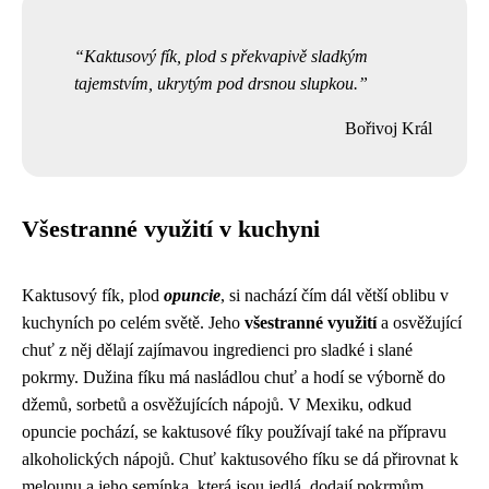
Kaktusový fík, plod s překvapivě sladkým
tajemstvím, ukrytým pod drsnou slupkou.
Bořivoj Král
Všestranné využití v kuchyni
Kaktusový fík, plod
opuncie
, si nachází čím dál větší oblibu v
kuchyních po celém světě. Jeho
všestranné využití
a osvěžující
chuť z něj dělají zajímavou ingredienci pro sladké i slané
pokrmy. Dužina fíku má nasládlou chuť a hodí se výborně do
džemů, sorbetů a osvěžujících nápojů. V Mexiku, odkud
opuncie pochází, se kaktusové fíky používají také na přípravu
alkoholických nápojů. Chuť kaktusového fíku se dá přirovnat k
melounu a jeho semínka, která jsou jedlá, dodají pokrmům