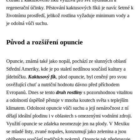
regenerační účinky. Pěstování kaktusových fíků je navíc šetrné k
životnímu prostředí, jelikož rostlina vyžaduje minimum vody a
je odolná vůči suchu.
Původ a rozšíření opuncie
Opuncie, známá také jako nopál, pochází ze slunných oblastí
Střední Ameriky, kde je po staletí nedílnou součástí kultury a
jídelníčku.
Kaktusový fík
, plod opuncie, byl ceněný pro svou
osvěžující chuť a nutriční hodnotu dávno před příchodem
Evropanů. Dnes se tento
druh rostliny
s pozoruhodnou vitalitou
a odolností úspěšně pěstuje v mnoha koutech světa s teplejším
klimatem. Odolnost opuncie vůči suchu a její nenáročnost z ní
dělají ideální plodinu i v oblastech s omezenými vodními zdroji.
Využití opuncie se zdaleka neomezuje jen na plody. V Mexiku
se mladé listy, zvané nopales, konzumují jako zelenina a jsou
oblíbenou součástí tradičních pokrmů. Opuncie tak představuje