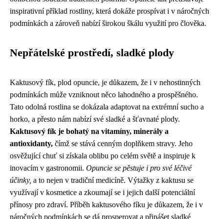
inspirativní příklad rostliny, která dokáže prospívat i v náročných
podmínkách a zároveň nabízí širokou škálu využití pro člověka.
Nepřátelské prostředí, sladké plody
Kaktusový fík, plod opuncie, je důkazem, že i v nehostinných
podmínkách může vzniknout něco lahodného a prospěšného.
Tato odolná rostlina se dokázala adaptovat na extrémní sucho a
horko, a přesto nám nabízí své sladké a šťavnaté plody.
Kaktusový fík je bohatý na vitamíny, minerály a
antioxidanty,
čímž se stává cenným doplňkem stravy. Jeho
osvěžující chuť si získala oblibu po celém světě a inspiruje k
inovacím v gastronomii.
Opuncie se pěstuje i pro své léčivé
účinky,
a to nejen v tradiční medicíně. Výtažky z kaktusu se
využívají v kosmetice a zkoumají se i jejich další potenciální
přínosy pro zdraví. Příběh kaktusového fíku je důkazem, že i v
náročných podmínkách se dá prosperovat a přinášet sladké