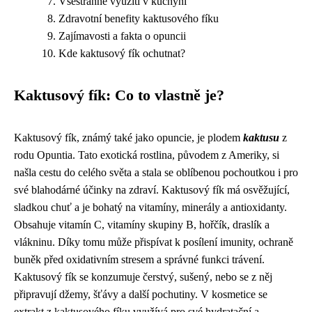
Všestranné využití v kuchyni
Zdravotní benefity kaktusového fíku
Zajímavosti a fakta o opuncii
Kde kaktusový fík ochutnat?
Kaktusový fík: Co to vlastně je?
Kaktusový fík, známý také jako opuncie, je plodem
kaktusu
z
rodu Opuntia. Tato exotická rostlina, původem z Ameriky, si
našla cestu do celého světa a stala se oblíbenou pochoutkou i pro
své blahodárné účinky na zdraví. Kaktusový fík má osvěžující,
sladkou chuť a je bohatý na vitamíny, minerály a antioxidanty.
Obsahuje vitamín C, vitamíny skupiny B, hořčík, draslík a
vlákninu. Díky tomu může přispívat k posílení imunity, ochraně
buněk před oxidativním stresem a správné funkci trávení.
Kaktusový fík se konzumuje čerstvý, sušený, nebo se z něj
připravují džemy, šťávy a další pochutiny. V kosmetice se
extrakt z kaktusového fíku využívá pro své hydratační a