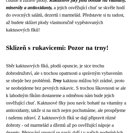
chutné a zdravé plody.
Kaktusové fíky jsou bohaté na vitamíny,
minerály a antioxidanty,
a jejich osvěžující chuť se skvěle hodí
do ovocných salátů, dezertů i marmelád. Představte si tu radost,
až budete sklízet plody vlastnoručně vypěstovaných
kaktusových fíků!
Sklizeň s rukavicemi: Pozor na trny!
Sběr kaktusových fíků, plodů opuncie, je sice trochu
dobrodružství, ale s trochou opatrnosti a správným vybavením
se obejde bez problémů.
Trny
kaktusu můžou být zrádné, proto
se neobejdeme bez pevných rukavic. S trochou šikovnosti se ale
k lahodným fíkům dostaneme a odměnou nám bude jejich
osvěžující chuť. Kaktusové fíky jsou navíc bohaté na vitamíny a
antioxidanty, takže si na nich nejen pochutnáme, ale prospějeme
i našemu zdraví. Z kaktusových fíků se dají připravit různé
dobroty - od marmelád a džemů až po osvěžující nápoje a
dezerty. Pěstování opuncií se navíc daří i v našich podmínkách,