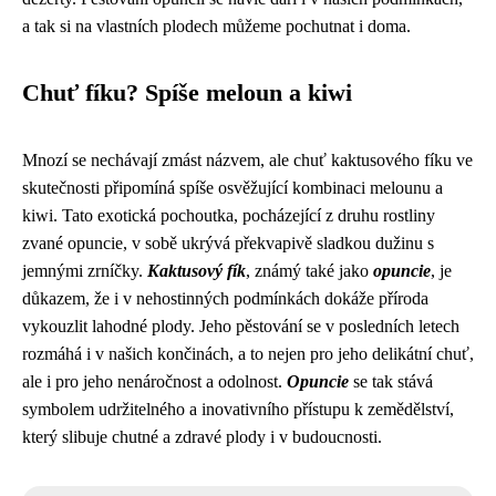
a tak si na vlastních plodech můžeme pochutnat i doma.
Chuť fíku? Spíše meloun a kiwi
Mnozí se nechávají zmást názvem, ale chuť kaktusového fíku ve
skutečnosti připomíná spíše osvěžující kombinaci melounu a
kiwi. Tato exotická pochoutka, pocházející z druhu rostliny
zvané opuncie, v sobě ukrývá překvapivě sladkou dužinu s
jemnými zrníčky.
Kaktusový fík
, známý také jako
opuncie
, je
důkazem, že i v nehostinných podmínkách dokáže příroda
vykouzlit lahodné plody. Jeho pěstování se v posledních letech
rozmáhá i v našich končinách, a to nejen pro jeho delikátní chuť,
ale i pro jeho nenáročnost a odolnost.
Opuncie
se tak stává
symbolem udržitelného a inovativního přístupu k zemědělství,
který slibuje chutné a zdravé plody i v budoucnosti.