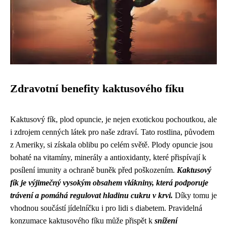
Zdravotní benefity kaktusového fíku
Kaktusový fík, plod opuncie, je nejen exotickou pochoutkou, ale
i zdrojem cenných látek pro naše zdraví. Tato rostlina, původem
z Ameriky, si získala oblibu po celém světě. Plody opuncie jsou
bohaté na vitamíny, minerály a antioxidanty, které přispívají k
posílení imunity a ochraně buněk před poškozením.
Kaktusový
fík je výjimečný vysokým obsahem vlákniny, která podporuje
trávení a pomáhá regulovat hladinu cukru v krvi.
Díky tomu je
vhodnou součástí jídelníčku i pro lidi s diabetem. Pravidelná
konzumace kaktusového fíku může přispět k
snížení