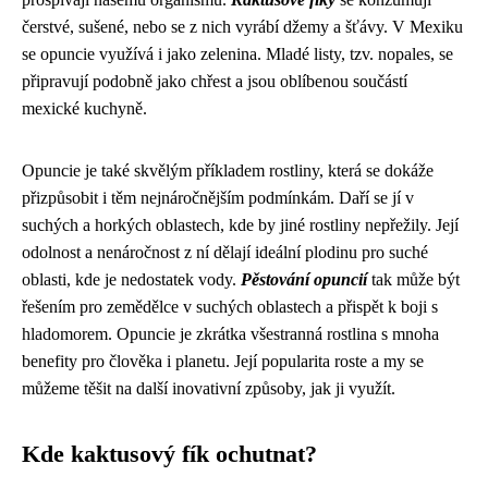
čerstvé, sušené, nebo se z nich vyrábí džemy a šťávy. V Mexiku
se opuncie využívá i jako zelenina. Mladé listy, tzv. nopales, se
připravují podobně jako chřest a jsou oblíbenou součástí
mexické kuchyně.
Opuncie je také skvělým příkladem rostliny, která se dokáže
přizpůsobit i těm nejnáročnějším podmínkám. Daří se jí v
suchých a horkých oblastech, kde by jiné rostliny nepřežily. Její
odolnost a nenáročnost z ní dělají ideální plodinu pro suché
oblasti, kde je nedostatek vody.
Pěstování opuncií
tak může být
řešením pro zemědělce v suchých oblastech a přispět k boji s
hladomorem. Opuncie je zkrátka všestranná rostlina s mnoha
benefity pro člověka i planetu. Její popularita roste a my se
můžeme těšit na další inovativní způsoby, jak ji využít.
Kde kaktusový fík ochutnat?