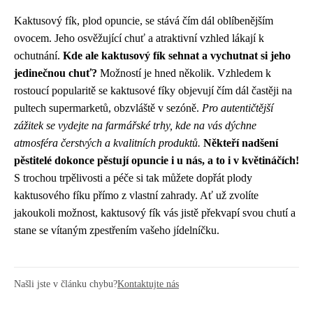
Kaktusový fík, plod opuncie, se stává čím dál oblíbenějším
ovocem. Jeho osvěžující chuť a atraktivní vzhled lákají k
ochutnání.
Kde ale kaktusový fík sehnat a vychutnat si jeho
jedinečnou chuť?
Možností je hned několik. Vzhledem k
rostoucí popularitě se kaktusové fíky objevují čím dál častěji na
pultech supermarketů, obzvláště v sezóně.
Pro autentičtější
zážitek se vydejte na farmářské trhy, kde na vás dýchne
atmosféra čerstvých a kvalitních produktů.
Někteří nadšení
pěstitelé dokonce pěstují opuncie i u nás, a to i v květináčích!
S trochou trpělivosti a péče si tak můžete dopřát plody
kaktusového fíku přímo z vlastní zahrady. Ať už zvolíte
jakoukoli možnost, kaktusový fík vás jistě překvapí svou chutí a
stane se vítaným zpestřením vašeho jídelníčku.
Našli jste v článku chybu?
Kontaktujte nás