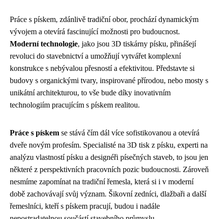
Práce s pískem, zdánlivě tradiční obor, prochází dynamickým
vývojem a otevírá fascinující možnosti pro budoucnost.
Moderní technologie
, jako jsou 3D tiskárny písku, přinášejí
revoluci do stavebnictví a umožňují vytvářet komplexní
konstrukce s nebývalou přesností a efektivitou. Představte si
budovy s organickými tvary, inspirované přírodou, nebo mosty s
unikátní architekturou, to vše bude díky inovativním
technologiím pracujícím s pískem realitou.
Práce s pískem
se stává čím dál více sofistikovanou a otevírá
dveře novým profesím. Specialisté na 3D tisk z písku, experti na
analýzu vlastností písku a designéři písečných staveb, to jsou jen
některé z perspektivních pracovních pozic budoucnosti. Zároveň
nesmíme zapomínat na tradiční řemesla, která si i v moderní
době zachovávají svůj význam. Šikovní zedníci, dlažbaři a další
řemeslníci, kteří s pískem pracují, budou i nadále
nepostradatelnou součástí stavebního průmyslu.