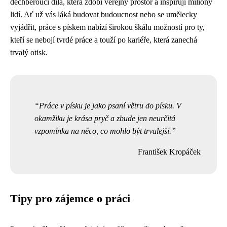
dechberoucí díla, která zdobí veřejný prostor a inspirují miliony
lidí. Ať už vás láká budovat budoucnost nebo se umělecky
vyjádřit, práce s pískem nabízí širokou škálu možností pro ty,
kteří se nebojí tvrdé práce a touží po kariéře, která zanechá
trvalý otisk.
Práce v písku je jako psaní větru do písku. V
okamžiku je krása pryč a zbude jen neurčitá
vzpomínka na něco, co mohlo být trvalejší.
František Kropáček
Tipy pro zájemce o práci