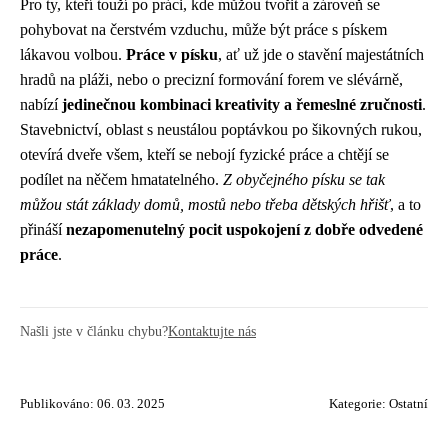
Pro ty, kteří touží po práci, kde můžou tvořit a zároveň se
pohybovat na čerstvém vzduchu, může být práce s pískem
lákavou volbou.
Práce v písku
, ať už jde o stavění majestátních
hradů na pláži, nebo o precizní formování forem ve slévárně,
nabízí
jedinečnou kombinaci kreativity a řemeslné zručnosti
.
Stavebnictví, oblast s neustálou poptávkou po šikovných rukou,
otevírá dveře všem, kteří se nebojí fyzické práce a chtějí se
podílet na něčem hmatatelného.
Z obyčejného písku se tak
můžou stát základy domů, mostů nebo třeba dětských hřišť
, a to
přináší
nezapomenutelný pocit uspokojení z dobře odvedené
práce
.
Našli jste v článku chybu?
Kontaktujte nás
Publikováno: 06. 03. 2025
Kategorie:
Ostatní