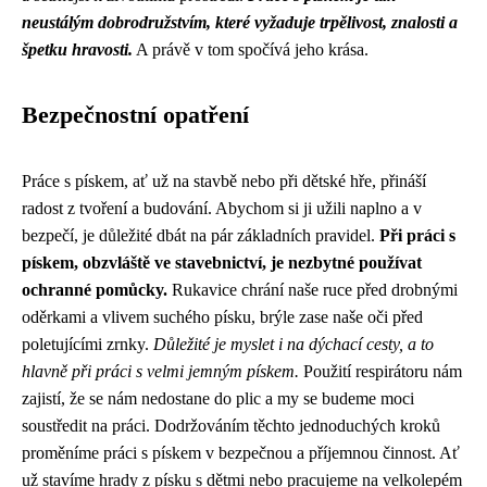
neustálým dobrodružstvím, které vyžaduje trpělivost, znalosti a
špetku hravosti.
A právě v tom spočívá jeho krása.
Bezpečnostní opatření
Práce s pískem, ať už na stavbě nebo při dětské hře, přináší
radost z tvoření a budování. Abychom si ji užili naplno a v
bezpečí, je důležité dbát na pár základních pravidel.
Při práci s
pískem, obzvláště ve stavebnictví, je nezbytné používat
ochranné pomůcky.
Rukavice chrání naše ruce před drobnými
oděrkami a vlivem suchého písku, brýle zase naše oči před
poletujícími zrnky.
Důležité je myslet i na dýchací cesty, a to
hlavně při práci s velmi jemným pískem.
Použití respirátoru nám
zajistí, že se nám nedostane do plic a my se budeme moci
soustředit na práci. Dodržováním těchto jednoduchých kroků
proměníme práci s pískem v bezpečnou a příjemnou činnost. Ať
už stavíme hrady z písku s dětmi nebo pracujeme na velkolepém