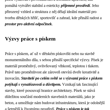
pomáhá vytvářet stabilní a esteticky
příjemné prostředí
. Jeho
přirozený vzhled a struktura z něj dělají ideální materiál pro
tvorbu dětských hřišť, sportovišť a zahrad, kde přináší radost a
prostor pro aktivní odpočinek
.
Výzvy práce s pískem
Práce s pískem, ať už v dětském pískovišti nebo na stavbě
monumentálního díla, s sebou přináší specifické výzvy. Písek je
materiál proměnlivý, ovlivňovaný vlhkostí, teplotou i tlakem.
Právě tato proměnlivost ale zároveň otevírá dveře kreativitě a
inovacím.
Stavitelé po celém světě se s výzvami práce s pískem
potýkají s vynalézavostí a důvtipem.
Vznikají tak fascinující
stavby, které posouvají hranice architektury. Písek se stává
důležitou součástí moderních stavebních materiálů, jako je
beton, a umožňuje nám budovat infrastrukturu, která je odolnější
a šetrnější k životnímu prostředí.
Práce s pískem je tak