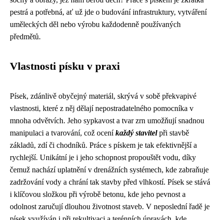
pestrá a potřebná, ať už jde o budování infrastruktury, vytváření
uměleckých děl nebo výrobu každodenně používaných
předmětů.
Vlastnosti písku v praxi
Písek, zdánlivě obyčejný materiál, skrývá v sobě překvapivé
vlastnosti, které z něj dělají nepostradatelného pomocníka v
mnoha odvětvích. Jeho sypkavost a tvar zrn umožňují snadnou
manipulaci a tvarování, což ocení
každý stavitel
při stavbě
základů, zdí či chodníků. Práce s pískem je tak efektivnější a
rychlejší. Unikátní je i jeho schopnost propouštět vodu, díky
čemuž nachází uplatnění v drenážních systémech, kde zabraňuje
zadržování vody a chrání tak stavby před vlhkostí. Písek se stává
i klíčovou složkou při výrobě betonu, kde jeho pevnost a
odolnost zaručují dlouhou životnost staveb. V neposlední řadě je
písek využíván i při rekultivaci a terénních úpravách, kde