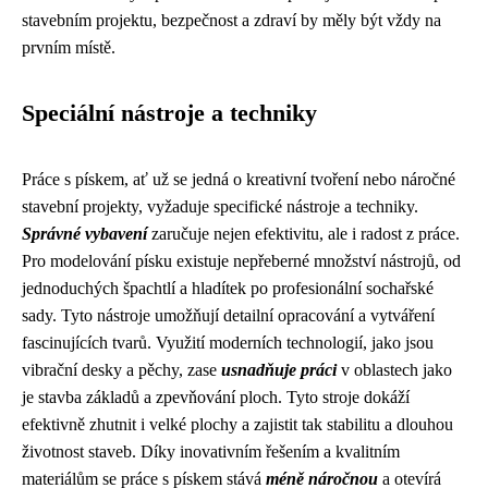
stavebním projektu, bezpečnost a zdraví by měly být vždy na
prvním místě.
Speciální nástroje a techniky
Práce s pískem, ať už se jedná o kreativní tvoření nebo náročné
stavební projekty, vyžaduje specifické nástroje a techniky.
Správné vybavení
zaručuje nejen efektivitu, ale i radost z práce.
Pro modelování písku existuje nepřeberné množství nástrojů, od
jednoduchých špachtlí a hladítek po profesionální sochařské
sady. Tyto nástroje umožňují detailní opracování a vytváření
fascinujících tvarů. Využití moderních technologií, jako jsou
vibrační desky a pěchy, zase
usnadňuje práci
v oblastech jako
je stavba základů a zpevňování ploch. Tyto stroje dokáží
efektivně zhutnit i velké plochy a zajistit tak stabilitu a dlouhou
životnost staveb. Díky inovativním řešením a kvalitním
materiálům se práce s pískem stává
méně náročnou
a otevírá