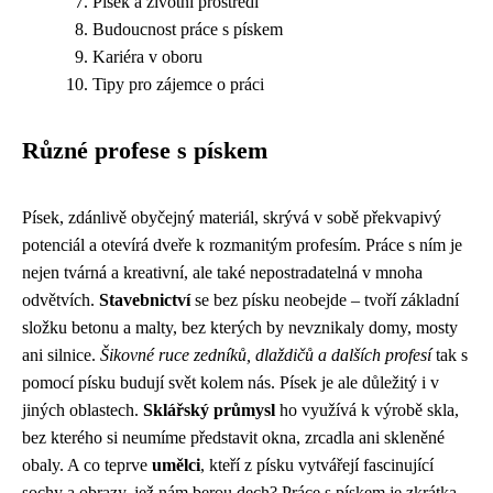
Písek a životní prostředí
Budoucnost práce s pískem
Kariéra v oboru
Tipy pro zájemce o práci
Různé profese s pískem
Písek, zdánlivě obyčejný materiál, skrývá v sobě překvapivý
potenciál a otevírá dveře k rozmanitým profesím. Práce s ním je
nejen tvárná a kreativní, ale také nepostradatelná v mnoha
odvětvích.
Stavebnictví
se bez písku neobejde – tvoří základní
složku betonu a malty, bez kterých by nevznikaly domy, mosty
ani silnice.
Šikovné ruce zedníků, dlaždičů a dalších profesí
tak s
pomocí písku budují svět kolem nás. Písek je ale důležitý i v
jiných oblastech.
Sklářský průmysl
ho využívá k výrobě skla,
bez kterého si neumíme představit okna, zrcadla ani skleněné
obaly. A co teprve
umělci
, kteří z písku vytvářejí fascinující
sochy a obrazy, jež nám berou dech? Práce s pískem je zkrátka