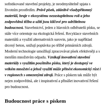
sofistikované stavební projekty, je neodmyslitelně spjata s
životním prostředím.
Právě písek, zdánlivě všudypřítomný
materiál, hraje v ekosystému nezastupitelnou roli a jeho
zodpovědná těžba a užití jsou klíčové pro udržitelnou
budoucnost.
Stavebnictví, jeden z hlavních odběratelů písku, se
stále více orientuje na ekologická řešení. Recyklace stavebních
materiálů a využití alternativních surovin, jako je například
drcený beton, snižují poptávku po těžbě primárních zdrojů.
Moderní technologie umožňují zpracovávat písek efektivněji a s
menším množstvím odpadu.
Vznikají inovativní stavební
materiály s využitím pouštního písku, který je dostupný ve
velkém množství a jehož využití může přinést ekonomický růst i
v regionech s omezenými zdroji.
Práce s pískem tak může být
nejen zodpovědná, ale i inspirativní a přinášet inovativní řešení
pro budoucnost.
Budoucnost práce s pískem