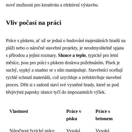
nové možnosti pro kreativitu a efektivní výstavbu.
Vliv počasí na práci
Práce s pískem, ať už se jedná o budování majestátních hradů na
pláži nebo o náročné stavební projekty, je neodmyslitelně spjata
s přírodou a jejími rozmary.
Slunce a teplo
, typické pro letní
měsíce, jsou pro práci s pískem doslova požehnáním. Písek je
suchý, sypký a snadno se s ním manipuluje. Stavebníci oceňují
rychlé schnutí materiálů, což urychluje a zefektivňuje stavební
proces. Děti si s radostí staví své vysněné hrady, které se pod
hřejivými paprsky slunce tyčí do impozantních výšek.
Vlastnost
Práce v
Práce s
písku
betonem
Náročnost fyzické práce
Vysoká
Vysoká