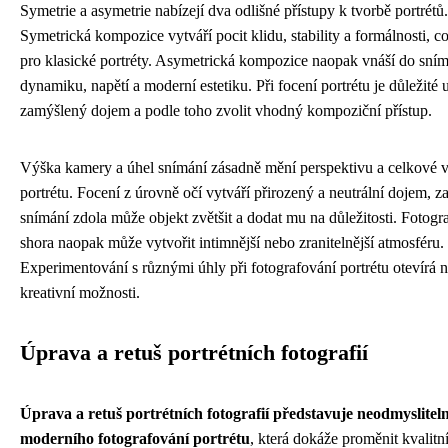
Symetrie a asymetrie nabízejí dva odlišné přístupy k tvorbě portrétů.
Symetrická kompozice vytváří pocit klidu, stability a formálnosti, co
pro klasické portréty. Asymetrická kompozice naopak vnáší do sní
dynamiku, napětí a moderní estetiku. Při focení portrétu je důležité 
zamýšlený dojem a podle toho zvolit vhodný kompoziční přístup.
Výška kamery a úhel snímání zásadně mění perspektivu a celkové 
portrétu. Focení z úrovně očí vytváří přirozený a neutrální dojem, z
snímání zdola může objekt zvětšit a dodat mu na důležitosti. Fotogr
shora naopak může vytvořit intimnější nebo zranitelnější atmosféru.
Experimentování s různými úhly při fotografování portrétu otevírá
kreativní možnosti.
Úprava a retuš portrétních fotografií
Úprava a retuš portrétních fotografií představuje neodmyslitel
moderního fotografování portrétu
, která dokáže proměnit kvalitn