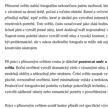
Přirozené světlo nabízí fotografům nekonečnou paletu možností, kte
v závislosti na denní době, počasí a ročním období.
Ranní a večerní
přinášejí měkké, teplé světlo
, které je ideální pro vytvoření intimníc
emotivních portrétů. Toto světlo, často označované jako zlatá hodin
lichotí pleti a vytváří jemné stíny, které dodávají tváři trojrozměrný 
Naproti tomu polední slunce vytváří tvrdé stíny a vysoký kontrast,
být problematické, ale v rukou zkušeného fotografa se může stát z
kreativním nástrojem.
Při práci s přirozeným světlem venku je důležité
pozorovat směr a 
světla
. Boční osvětlení vytváří dramatický efekt s výraznými stíny, 
modelují obličej a zdůrazňují jeho strukturu. Čelní světlo naopak vy
ploché, rovnoměrné osvětlení, které minimalizuje vrásky a nedokonal
Protisviťové fotografování portrétu vyžaduje pokročilejší techniku,
vytvořit nádherné siluety nebo romantické portréty s prosvětlenými 
Práce s přirozeným světlem uvnitř budov přináší své specifické výz