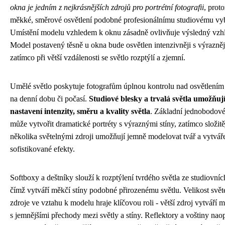
okna je jedním z nejkrásnějších zdrojů pro portrétní fotografii
, prot
měkké, směrové osvětlení podobné profesionálnímu studiovému vy
Umístění modelu vzhledem k oknu zásadně ovlivňuje výsledný vzhl
Model postavený těsně u okna bude osvětlen intenzivněji s výraznějš
zatímco při větší vzdálenosti se světlo rozptýlí a zjemní.
Umělé světlo poskytuje fotografům úplnou kontrolu nad osvětlením
na denní dobu či počasí.
Studiové blesky a trvalá světla umožňuj
nastavení intenzity, směru a kvality světla
. Základní jednobodové
může vytvořit dramatické portréty s výraznými stíny, zatímco složitěj
několika světelnými zdroji umožňují jemně modelovat tvář a vytvář
sofistikované efekty.
Softboxy a deštníky slouží k rozptýlení tvrdého světla ze studiovníc
čímž vytváří měkčí stíny podobné přirozenému světlu. Velikost svě
zdroje ve vztahu k modelu hraje klíčovou roli - větší zdroj vytváří m
s jemnějšími přechody mezi světly a stíny. Reflektory a voštiny nao