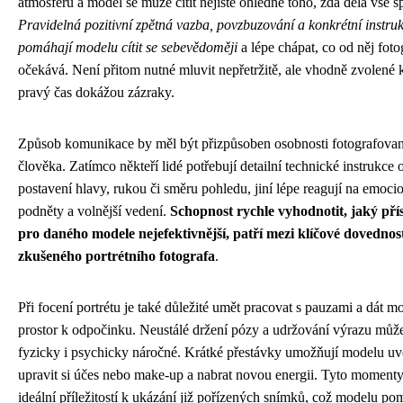
atmosféru a model se může cítit nejistě ohledně toho, zda dělá vše s
Pravidelná pozitivní zpětná vazba, povzbuzování a konkrétní instru
pomáhají modelu cítit se sebevědoměji
a lépe chápat, co od něj foto
očekává. Není přitom nutné mluvit nepřetržitě, ale vhodně zvolené
pravý čas dokážou zázraky.
Způsob komunikace by měl být přizpůsoben osobnosti fotografova
člověka. Zatímco někteří lidé potřebují detailní technické instrukce
postavení hlavy, rukou či směru pohledu, jiní lépe reagují na emoci
podněty a volnější vedení.
Schopnost rychle vyhodnotit, jaký pří
pro daného modele nejefektivnější, patří mezi klíčové dovednos
zkušeného portrétního fotografa
.
Při focení portrétu je také důležité umět pracovat s pauzami a dát m
prostor k odpočinku. Neustálé držení pózy a udržování výrazu můž
fyzicky i psychicky náročné. Krátké přestávky umožňují modelu uvo
upravit si účes nebo make-up a nabrat novou energii. Tyto momenty
ideální příležitostí k ukázání již pořízených snímků, což modelu po