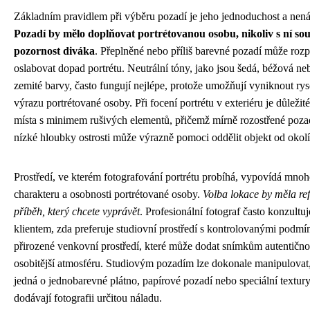
Základním pravidlem při výběru pozadí je jeho jednoduchost a nen
Pozadí by mělo doplňovat portrétovanou osobu, nikoliv s ní sou
pozornost diváka
. Přeplněné nebo příliš barevné pozadí může rozp
oslabovat dopad portrétu. Neutrální tóny, jako jsou šedá, béžová n
zemité barvy, často fungují nejlépe, protože umožňují vyniknout ry
výrazu portrétované osoby. Při focení portrétu v exteriéru je důležité
místa s minimem rušivých elementů, přičemž mírně rozostřené poz
nízké hloubky ostrosti může výrazně pomoci oddělit objekt od okolí
Prostředí, ve kterém fotografování portrétu probíhá, vypovídá mnoh
charakteru a osobnosti portrétované osoby.
Volba lokace by měla ref
příběh, který chcete vyprávět
. Profesionální fotograf často konzultuj
klientem, zda preferuje studiovní prostředí s kontrolovanými podm
přirozené venkovní prostředí, které může dodat snímkům autentično
osobitější atmosféru. Studiovým pozadím lze dokonale manipulovat,
jedná o jednobarevné plátno, papírové pozadí nebo speciální textury
dodávají fotografii určitou náladu.