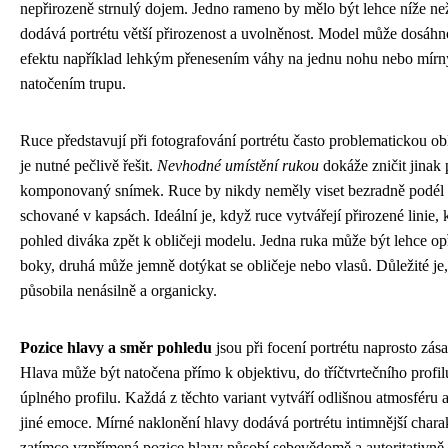
nepřirozeně strnulý dojem. Jedno rameno by mělo být lehce níže ne
dodává portrétu větší přirozenost a uvolněnost. Model může dosáhn
efektu například lehkým přenesením váhy na jednu nohu nebo mír
natočením trupu.
Ruce představují při fotografování portrétu často problematickou obl
je nutné pečlivě řešit.
Nevhodné umístění rukou
dokáže zničit jinak 
komponovaný snímek. Ruce by nikdy neměly viset bezradně podél t
schované v kapsách. Ideální je, když ruce vytvářejí přirozené linie,
pohled diváka zpět k obličeji modelu. Jedna ruka může být lehce op
boky, druhá může jemně dotýkat se obličeje nebo vlasů. Důležité je,
působila nenásilně a organicky.
Pozice hlavy a směr pohledu
jsou při focení portrétu naprosto zás
Hlava může být natočena přímo k objektivu, do tříčtvrtečního profi
úplného profilu. Každá z těchto variant vytváří odlišnou atmosféru 
jiné emoce. Mírné naklonění hlavy dodává portrétu intimnější charak
zatímco vzpřímená pozice hlavy působí sebevědomě a autoritativně