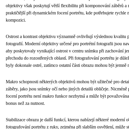
objektivy však poskytují větší flexibilitu při komponování záběrů 
praktičtější při dynamickém focení portrétu, kde potřebujete rychle 
kompozici.
Ostrost a kontrast objektivu významně ovlivňují výslednou kvalitu p
fotografií. Moderní objektivy určené pro portrétní fotografii jsou na
aby poskytovaly vynikající ostrost v centru snímku při zachování 
přechodu do rozostřených oblastí. Při fotografování portrétu je důlež
byly dokonale ostré, zatímco ostatní části obrazu mohou být jemně 
Makro schopnosti některých objektivů mohou být užitečné pro detail
záběry, jako jsou snímky očí nebo jiných detailů obličeje. Nicméně
focení portrétu není makro funkce nezbytná a může být považována
bonus než za nutnost.
Stabilizace obrazu je další funkcí, kterou nabízejí některé moderní o
fotografování portrétu z ruky, zejména při slabším osvětlení, může s