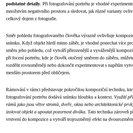
podstatné detaily
. Při fotografování portrétu je vhodné experiment
množstvím negativního prostoru a sledovat, jak různé varianty ovliv
celkový dojem z fotografie.
Směr pohledu fotografovaného člověka výrazně ovlivňuje kompozic
snímku. Když objekt hledí mimo záběr, je vhodné ponechat více pro
směru jeho pohledu, což vytváří přirozenější a vyváženější kompoz
při focení portrétu, kde je člověk otočený směrem do záběru, můžete
rozdělit rovnoměrněji nebo dokončit experimentovat s napětím vyt
menším prostorem před obličejem.
Rámování v rámci představuje pokročilou kompoziční techniku, kter
fotografování portrétu dodává snímku hloubku a kontext.
Využití př
rámů jako jsou větve stromů, dveře, okna nebo architektonické pr
izolovat objekt a upoutat pozornost diváka
. Tato technika zároveň p
vrstvení do kompozice a vytváří trojrozměrný efekt na dvourozměrné