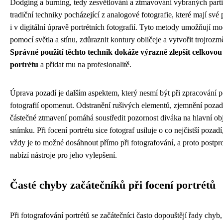
Dodging a burning, tedy zesvětlování a ztmavování vybraných partií
tradiční techniky pocházející z analogové fotografie, které mají své
i v digitální úpravě portrétních fotografií. Tyto metody umožňují mo
pomocí světla a stínu, zdůraznit kontury obličeje a vytvořit trojrozm
Správné použití těchto technik dokáže výrazně zlepšit celkovou 
portrétu
a přidat mu na profesionalitě.
Úprava pozadí je dalším aspektem, který nesmí být při zpracování p
fotografií opomenut. Odstranění rušivých elementů, zjemnění pozad
částečné ztmavení pomáhá soustředit pozornost diváka na hlavní ob
snímku. Při focení portrétu sice fotograf usiluje o co nejčistší pozadí
vždy je to možné dosáhnout přímo při fotografování, a proto postp
nabízí nástroje pro jeho vylepšení.
Časté chyby začátečníků při focení portrétů
Při fotografování portrétů se začátečníci často dopouštějí řady chyb,