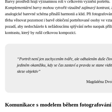
Barvy prostředí hrají významnou roli v celkovém vyznění portrétu.
Komplementární barvy mohou vytvořit vizuálně zajímavý kontrast
,
analogické barevné schéma přináší harmonii a klid. Při fotografování
třeba věnovat pozornost i barvě oblečení portrétované osoby ve vzt
pozadí, aby nedocházelo k nežádoucímu splývání nebo naopak příli
kontrastu, který by rušil celkovou kompozici.
Portrét není jen zachycením tváře, ale odhalením duše člo
jediném okamžiku, kdy se čas zastaví a pravda se stane vidi
skrze objektiv
Magdaléna Dvo
Komunikace s modelem během fotografování