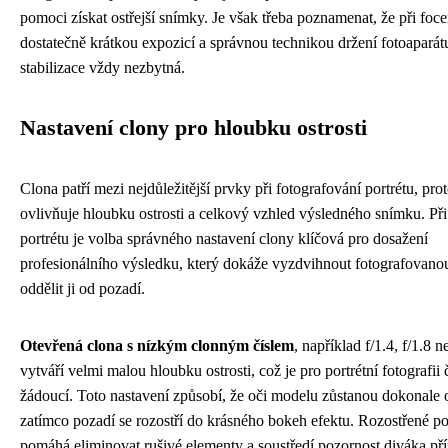
pomoci získat ostřejší snímky. Je však třeba poznamenat, že při focen
dostatečně krátkou expozicí a správnou technikou držení fotoaparát
stabilizace vždy nezbytná.
Nastavení clony pro hloubku ostrosti
Clona patří mezi nejdůležitější prvky při fotografování portrétu, pro
ovlivňuje hloubku ostrosti a celkový vzhled výsledného snímku. Při
portrétu je volba správného nastavení clony klíčová pro dosažení
profesionálního výsledku, který dokáže vyzdvihnout fotografovano
oddělit ji od pozadí.
Otevřená clona s nízkým clonným číslem
, například f/1.4, f/1.8 n
vytváří velmi malou hloubku ostrosti, což je pro portrétní fotografii 
žádoucí. Toto nastavení způsobí, že oči modelu zůstanou dokonale o
zatímco pozadí se rozostří do krásného bokeh efektu. Rozostřené p
pomáhá eliminovat rušivé elementy a soustředí pozornost diváka př