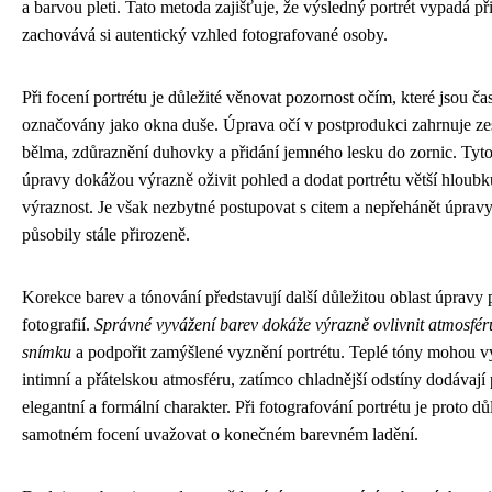
a barvou pleti. Tato metoda zajišťuje, že výsledný portrét vypadá př
zachovává si autentický vzhled fotografované osoby.
Při focení portrétu je důležité věnovat pozornost očím, které jsou ča
označovány jako okna duše. Úprava očí v postprodukci zahrnuje ze
bělma, zdůraznění duhovky a přidání jemného lesku do zornic. Tyt
úpravy dokážou výrazně oživit pohled a dodat portrétu větší hloubk
výraznost. Je však nezbytné postupovat s citem a nepřehánět úpravy
působily stále přirozeně.
Korekce barev a tónování představují další důležitou oblast úpravy 
fotografií.
Správné vyvážení barev dokáže výrazně ovlivnit atmosfér
snímku
a podpořit zamýšlené vyznění portrétu. Teplé tóny mohou vy
intimní a přátelskou atmosféru, zatímco chladnější odstíny dodávají 
elegantní a formální charakter. Při fotografování portrétu je proto důle
samotném focení uvažovat o konečném barevném ladění.