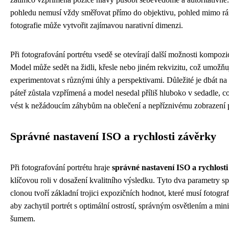
pohledu nemusí vždy směřovat přímo do objektivu, pohled mimo r
fotografie může vytvořit zajímavou narativní dimenzi.
Při fotografování portrétu vsedě se otevírají další možnosti kompozi
Model může sedět na židli, křesle nebo jiném rekvizitu, což umožňu
experimentovat s různými úhly a perspektivami. Důležité je dbát na 
páteř zůstala vzpřímená a model nesedal příliš hluboko v sedadle, 
vést k nežádoucím záhybům na oblečení a nepříznivému zobrazení 
Správné nastavení ISO a rychlosti závěrky
Při fotografování portrétu hraje
správné nastavení ISO a rychlost
klíčovou roli v dosažení kvalitního výsledku. Tyto dva parametry sp
clonou tvoří základní trojici expozičních hodnot, které musí fotograf
aby zachytil portrét s optimální ostrostí, správným osvětlením a mi
šumem.