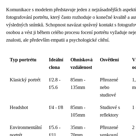
Komunikace s modelem představuje jeden z nejzásadnějších aspekt
fotografování portrétu, který často rozhoduje o konečné kvalitě a aut
výsledných snímků. Schopnost navázat správný kontakt s fotograf
osobou a vést ji během celého procesu focení portrétu vyžaduje nej
znalosti, ale především empatii a psychologické cítění.
Typ portrétu
Ideální
Ohnisková
Osvětlení
V
clona
vzdálenost
o
Klasický portrét
f/2.8 -
85mm -
Přirozené
1,
f/5.6
135mm
nebo
m
studiové
Headshot
f/4 - f/8
85mm -
Studiové s
1 
105mm
reflektory
Environmentální
f/5.6 -
35mm -
Přirozené
2 
portrét
f/11
70mm
venkovní