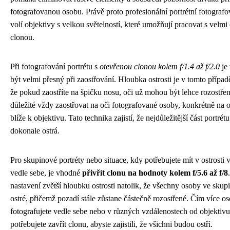
fotografovanou osobu. Právě proto profesionální portrétní fotografo
volí objektivy s velkou světelností, které umožňují pracovat s velmi
clonou.
Při fotografování portrétu s
otevřenou clonou kolem f/1.4 až f/2.0
je
být velmi přesný při zaostřování. Hloubka ostrosti je v tomto případ
že pokud zaostříte na špičku nosu, oči už mohou být lehce rozostřen
důležité vždy zaostřovat na oči fotografované osoby, konkrétně na o
blíže k objektivu. Tato technika zajistí, že nejdůležitější část portrét
dokonale ostrá.
Pro skupinové portréty nebo situace, kdy potřebujete mít v ostrosti 
vedle sebe, je vhodné
přivřít clonu na hodnoty kolem f/5.6 až f/8
nastavení zvětší hloubku ostrosti natolik, že všechny osoby ve sku
ostré, přičemž pozadí stále zůstane částečně rozostřené. Čím více o
fotografujete vedle sebe nebo v různých vzdálenostech od objektivu
potřebujete zavřít clonu, abyste zajistili, že všichni budou ostří.