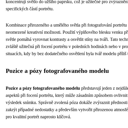
koncentrují světlo do užšího paprsku, což je užitečné pro zvýrazněn
specifických částí portrétu.
Kombinace přirozeného a umělého světla při fotografování portrétu 
neomezené kreativní možnosti. Použití výplňového blesku venku p
světle pomáhá vyrovnat kontrasty a osvětlit stíny na tváři. Tato tech
zvláště užitečná při focení portrétu v poledních hodinách nebo v pr
situacích, kdy by bez dodatečného osvětlení byla tvář modelu příliš
Pozice a pózy fotografovaného modelu
Pozice a pózy fotografovaného modelu
představují jeden z nejdůle
aspektů při focení portrétu, který může zásadním způsobem ovlivni
výsledek snímku. Správně zvolená póza dokáže zvýraznit přednosti
zakrýt případné nedostatky a především vytvořit přirozenou atmosfér
pro kvalitní portrét naprosto klíčová.