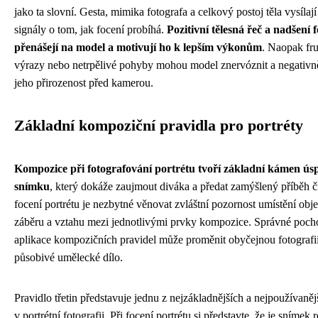
jako ta slovní. Gesta, mimika fotografa a celkový postoj těla vysílaj
signály o tom, jak focení probíhá.
Pozitivní tělesná řeč a nadšení 
přenášejí na model a motivují ho k lepším výkonům
. Naopak fr
výrazy nebo netrpělivé pohyby mohou model znervóznit a negativně
jeho přirozenost před kamerou.
Základní kompoziční pravidla pro portréty
Kompozice při fotografování portrétu tvoří základní kámen ús
snímku
, který dokáže zaujmout diváka a předat zamýšlený příběh č
focení portrétu je nezbytné věnovat zvláštní pozornost umístění obj
záběru a vztahu mezi jednotlivými prvky kompozice. Správné poch
aplikace kompozičních pravidel může proměnit obyčejnou fotografi
působivé umělecké dílo.
Pravidlo třetin představuje jednu z nejzákladnějších a nejpoužívaněj
v portrétní fotografii. Při focení portrétu si představte, že je snímek 