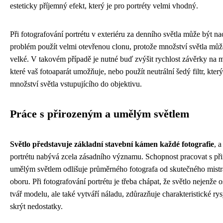
esteticky příjemný efekt, který je pro portréty velmi vhodný.
Při fotografování portrétu v exteriéru za denního světla může být n
problém použít velmi otevřenou clonu, protože množství světla může
velké. V takovém případě je nutné buď zvýšit rychlost závěrky na
které vaš fotoaparát umožňuje, nebo použít neutrální šedý filtr, který
množství světla vstupujícího do objektivu.
Práce s přirozeným a umělým světlem
Světlo představuje základní stavební kámen každé fotografie
, a
portrétu nabývá zcela zásadního významu. Schopnost pracovat s př
umělým světlem odlišuje průměrného fotografa od skutečného mist
oboru. Při fotografování portrétu je třeba chápat, že světlo nejenže o
tvář modelu, ale také vytváří náladu, zdůrazňuje charakteristické ry
skrýt nedostatky.