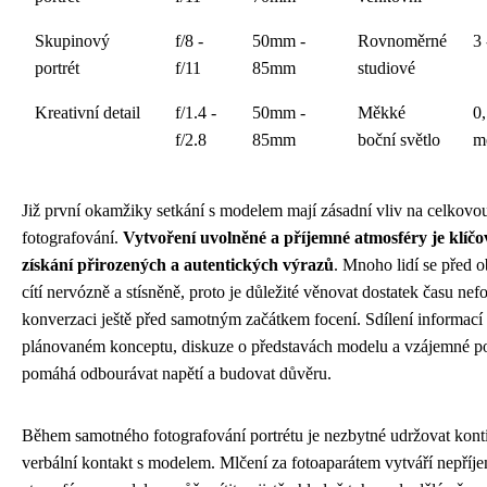
Skupinový
f/8 -
50mm -
Rovnoměrné
3 
portrét
f/11
85mm
studiové
Kreativní detail
f/1.4 -
50mm -
Měkké
0,
f/2.8
85mm
boční světlo
m
Již první okamžiky setkání s modelem mají zásadní vliv na celkovo
fotografování.
Vytvoření uvolněné a příjemné atmosféry je klíčo
získání přirozených a autentických výrazů
. Mnoho lidí se před 
cítí nervózně a stísněně, proto je důležité věnovat dostatek času nef
konverzaci ještě před samotným začátkem focení. Sdílení informací
plánovaném konceptu, diskuze o představách modelu a vzájemné p
pomáhá odbourávat napětí a budovat důvěru.
Během samotného fotografování portrétu je nezbytné udržovat kont
verbální kontakt s modelem. Mlčení za fotoaparátem vytváří nepří