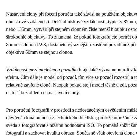
Nastavení clony při focení portrétu také závisí na použitém objektiv
ohniskové vzdálenosti. Delší ohniskové vzdálenosti, typicky 85m
nebo 135mm, vytváří při stejném clonném čísle menší hloubku ostro
širokouhlé objektivy. To znamená, že pokud fotografujete portrét o
85mm s clonou f/2.8, dostanete výraznější rozostření pozadí než při 
objektivu 50mm se stejnou clonou.
Vzdálenost mezi modelem a pozadím
hraje také významnou roli v 
efektu. Čím dále je model od pozadí, tím více se pozadí rozostří, a to
relativně zavřené cloně. Naopak pokud stojí model těsně u zdi, poz
ostřejší bez ohledu na nastavení clony.
Pro portrétní fotografii v prostředí s nedostatečným osvětlením můž
otevřená clona nutností z technického hlediska, protože umožňuje za
světla a fotografovat s nižšími hodnotami ISO. To pomáhá snížit šu
fotografii a zachovat kvalitu obrazu. Současně však otevřená clona 