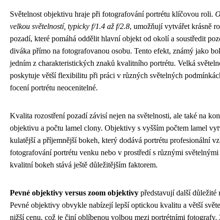
Světelnost objektivu hraje při fotografování portrétu klíčovou roli.
O
velkou světelností, typicky f/1.4 až f/2.8
, umožňují vytvářet krásně r
pozadí, které pomáhá oddělit hlavní objekt od okolí a soustředit poz
diváka přímo na fotografovanou osobu. Tento efekt, známý jako bok
jedním z charakteristických znaků kvalitního portrétu. Velká světeln
poskytuje větší flexibilitu při práci v různých světelných podmínkách
focení portrétu neocenitelné.
Kvalita rozostření pozadí závisí nejen na světelnosti, ale také na kon
objektivu a počtu lamel clony. Objektivy s vyšším počtem lamel vyt
kulatější a příjemnější bokeh, který dodává portrétu profesionální vz
fotografování portrétu venku nebo v prostředí s různými světelnými 
kvalitní bokeh stává ještě důležitějším faktorem.
Pevné objektivy versus zoom objektivy
představují další důležité
Pevné objektivy obvykle nabízejí lepší optickou kvalitu a větší světe
nižší cenu, což je činí oblíbenou volbou mezi portrétními fotografy