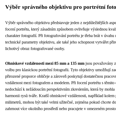
Výběr správného objektivu pro portrétní foto
Výběr správného objektivu představuje jeden z nejdůležitějších aspe
focení portrétu, který zásadním způsobem ovlivňuje výslednou kvali
charakter fotografií. Při fotografování portrétu je třeba brát v úvahu
technické parametry objektivu, ale také jeho schopnost vytvářet při
lichotivý obraz fotografované osoby.
Ohniskové vzdálenosti mezi 85 mm a 135 mm
jsou považovány za
volbu pro klasickou portrétní fotografii. Tyto objektivy umožňují z
přirozené proporce obličeje a zároveň poskytují dostatečnou pracov
vzdálenost mezi fotografem a modelem. Při focení portrétu s těmito 
nedochází k nežádoucím perspektivním zkreslením, která by mohla 
harmonii rysů tváře. Kratší ohniskové vzdálenosti, například kolem 
milimetrů, mohou být také velmi užitečné, zejména pokud chcete 
zahrnout více okolního prostředí nebo pracujete v omezeném prosto