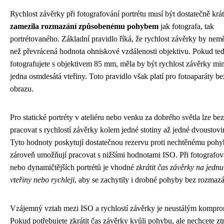
Rychlost závěrky při fotografování portrétu musí být dostatečně krá
zamezila rozmazání způsobenému pohybem
jak fotografa, tak
portrétovaného. Základní pravidlo říká, že rychlost závěrky by nemě
než převrácená hodnota ohniskové vzdálenosti objektivu. Pokud te
fotografujete s objektivem 85 mm, měla by být rychlost závěrky mi
jedna osmdesátá vteřiny. Toto pravidlo však platí pro fotoaparáty bez
obrazu.
Pro statické portréty v ateliéru nebo venku za dobrého světla lze be
pracovat s rychlostí závěrky kolem jedné stotiny až jedné dvoustovi
Tyto hodnoty poskytují dostatečnou rezervu proti nechtěnému pohy
zároveň umožňují pracovat s nižšími hodnotami ISO. Při fotografová
nebo dynamičtějších portrétů je vhodné
zkrátit čas závěrky na jednu
vteřiny nebo rychleji
, aby se zachytily i drobné pohyby bez rozmazá
Vzájemný vztah mezi ISO a rychlostí závěrky je neustálým kompr
Pokud potřebujete zkrátit čas závěrky kvůli pohybu, ale nechcete ztr