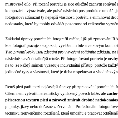
mistrovské dílo. Při focení portrétu je sice důležité zachytit správné 
kompozici a výraz tváře, ale právě následná postprodukce umožňuj
fotografovi zdůraznit ty nejlepší vlastnosti portrétu a eliminovat dro
nedostatky, které by mohly odvádět pozornost od celkového vyzněn
Základní úpravy portrétních fotografií začínají již při zpracování 
kde fotograf pracuje s expozicí, vyvážením bílé a celkovým kontra
Tyto prvotní kroky jsou zásadní pro vytvoření solidního základu
, na
následně stavět detailnější retuše. Při fotografování portrétu je nezb
na to, že každý snímek vyžaduje individuální přístup, protože každ
jedinečné rysy a vlastnosti, které je třeba respektovat a vhodně zvýra
Retuš pleti patří mezi nejčastější úpravy při zpracování portrétních fo
Cílem není vytvořit nerealisticky vyhlazený povrch kůže, ale
zacho
přirozenou texturu pleti a zároveň zmírnit drobné nedokonalos
pupínky, jizvy nebo dočasné začervenání. Profesionální fotografové
techniku frekvenčního rozdělení, která umožňuje pracovat odděleně