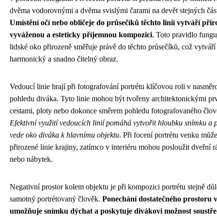
dvěma vodorovnými a dvěma svislými čarami na devět stejných část
Umístění očí nebo obličeje do průsečíků těchto linií vytváří při
vyváženou a esteticky příjemnou kompozici
. Toto pravidlo fungu
lidské oko přirozeně směřuje právě do těchto průsečíků, což vytváří
harmonický a snadno čitelný obraz.
Vedoucí linie hrají při fotografování portrétu klíčovou roli v nasměr
pohledu diváka. Tyto linie mohou být tvořeny architektonickými pr
cestami, ploty nebo dokonce směrem pohledu fotografovaného člov
Efektivní využití vedoucích linií pomáhá vytvořit hloubku snímku a 
vede oko diváka k hlavnímu objektu
. Při focení portrétu venku může
přirozené linie krajiny, zatímco v interiéru mohou posloužit dveřní 
nebo nábytek.
Negativní prostor kolem objektu je při kompozici portrétu stejně důl
samotný portrétovaný člověk.
Ponechání dostatečného prostoru 
umožňuje snímku dýchat a poskytuje divákovi možnost soustřed