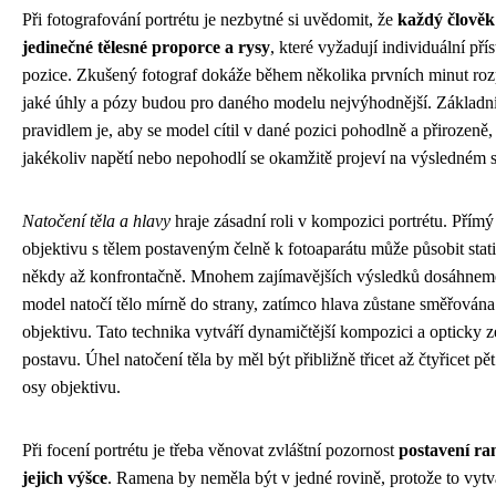
Při fotografování portrétu je nezbytné si uvědomit, že
každý člověk
jedinečné tělesné proporce a rysy
, které vyžadují individuální pří
pozice. Zkušený fotograf dokáže během několika prvních minut roz
jaké úhly a pózy budou pro daného modelu nejvýhodnější. Základ
pravidlem je, aby se model cítil v dané pozici pohodlně a přirozeně,
jakékoliv napětí nebo nepohodlí se okamžitě projeví na výsledném 
Natočení těla a hlavy
hraje zásadní roli v kompozici portrétu. Přím
objektivu s tělem postaveným čelně k fotoaparátu může působit stat
někdy až konfrontačně. Mnohem zajímavějších výsledků dosáhnem
model natočí tělo mírně do strany, zatímco hlava zůstane směřována
objektivu. Tato technika vytváří dynamičtější kompozici a opticky ze
postavu. Úhel natočení těla by měl být přibližně třicet až čtyřicet pě
osy objektivu.
Při focení portrétu je třeba věnovat zvláštní pozornost
postavení ra
jejich výšce
. Ramena by neměla být v jedné rovině, protože to vytv