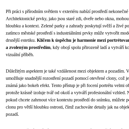
Při práci s přírodním světlem v exteriéru nabízí prostředí nekonečné
Architektonické prvky, jako jsou staré zdi, dveře nebo okna, mohou
hloubku a kontext. Zelené parky a zahrady poskytují svěží a živé po
zatímco městské prostředí s industriálními prvky může vytvořit mode
drsnější estetiku.
Klíčem k úspěchu je harmonie mezi portrétov
a zvoleným prostředím
, kdy obojí spolu přirozeně ladí a vytváří k
vizuální příběh.
Důležitým aspektem je také vzdálenost mezi objektem a pozadím. V
umožňuje snadnější rozostření pozadí pomocí otevřené clony, což je
známá jako bokeh efekt. Tento přístup je při focení portrétu velmi o
protože krásně izoluje tvář od okolí a vytváří profesionální vzhled.
pokud chcete zahrnout více kontextu prostředí do snímku, můžete p
clonu pro větší hloubku ostrosti, čímž zachováte detaily jak na objek
pozadí.