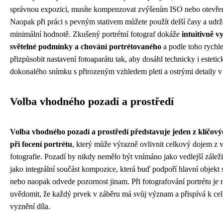
správnou expozici, musíte kompenzovat zvýšením ISO nebo otevře
Naopak při práci s pevným stativem můžete použít delší časy a udr
minimální hodnotě. Zkušený portrétní fotograf dokáže
intuitivně v
světelné podmínky a chování portrétovaného
a podle toho rychl
přizpůsobit nastavení fotoaparátu tak, aby dosáhl technicky i estetic
dokonalého snímku s přirozeným vzhledem pleti a ostrými detaily v
Volba vhodného pozadí a prostředí
Volba vhodného pozadí a prostředí představuje jeden z klíčov
při focení portrétu
, který může výrazně ovlivnit celkový dojem z 
fotografie. Pozadí by nikdy nemělo být vnímáno jako vedlejší záležit
jako integrální součást kompozice, která buď podpoří hlavní objekt
nebo naopak odvede pozornost jinam. Při fotografování portrétu je 
uvědomit, že každý prvek v záběru má svůj význam a přispívá k c
vyznění díla.