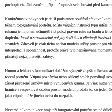
pochopit vizuální záměr a případně upravit své chování před kamer
Konkrétnost v pokynech je další podstatnou součástí efektivní kom
během fotografování portrétu. Místo vágních instrukcí typu udělej n
rukama je mnohem účinnější říct polož pravou ruku na bradu a lehc
dopředu.
Jasné a srozumitelné pokyny šetří čas a eliminují frustrac
stranách
. Zároveň je však třeba nechat modelu určitý prostor pro vl
interpretaci a spontánnost, protože právě tyto neplánované momenty
přinášejí nejzajímavější záběry.
Humor a lehkost v komunikaci dokážou výrazně zlepšit celkovou a
focení portrétu. Vtipná poznámka nebo sdílený smích pomáhají uvol
získat přirozené úsměvy místo vynucených grimas. Je však nutné v
hranice a respektovat osobní prostor modelu, protože to, co jeden 
jako vtipné, může jiného uvést do rozpaků.
Neverbální komunikace hraje při fotografování portrétu stejně důleži