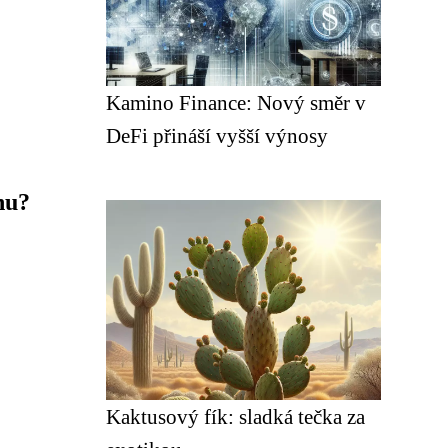
Kamino Finance: Nový směr v
DeFi přináší vyšší výnosy
hu?
Kaktusový fík: sladká tečka za