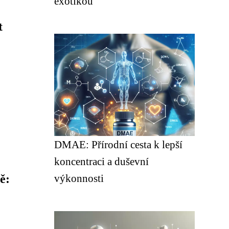
exotikou
t
DMAE: Přírodní cesta k lepší
koncentraci a duševní
ě:
výkonnosti