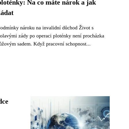
ploténky: Na co máte nárok a jak
žádat
odmínky nároku na invalidní důchod Život s
olavými zády po operaci ploténky není procházka
ůžovým sadem. Když pracovní schopnost...
dce