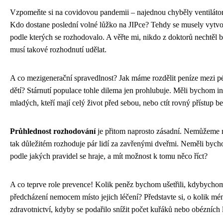
Vzpomeňte si na covidovou pandemii – najednou chyběly ventilátory
Kdo dostane poslední volné lůžko na JIPce? Tehdy se musely vytvo
podle kterých se rozhodovalo. A věřte mi, nikdo z doktorů nechtěl b
musí takové rozhodnutí udělat.
A co mezigenerační spravedlnost? Jak máme rozdělit peníze mezi pé
dětí? Stárnutí populace tohle dilema jen prohlubuje. Měli bychom in
mladých, kteří mají celý život před sebou, nebo ctít rovný přístup b
Průhlednost rozhodování
je přitom naprosto zásadní. Nemůžeme m
tak důležitém rozhoduje pár lidí za zavřenými dveřmi. Neměli bych
podle jakých pravidel se hraje, a mít možnost k tomu něco říct?
A co teprve role prevence! Kolik peněz bychom ušetřili, kdybychom
předcházení nemocem místo jejich léčení? Představte si, o kolik mén
zdravotnictví, kdyby se podařilo snížit počet kuřáků nebo obézních l