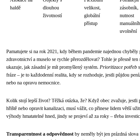
haldě
dlouhou
velikost,
zásobník,
životností
globální
nutnost
přístup
manuální
uvolnění
Pamatujete si na rok 2021, kdy během pandemie najednou chyběly 
zdravotnictví a muselo se rychle přerozdělovat? Tohle je přesně te
ukazuje, jak zásadní je mít promyšlený systém.
Prioritizace potřeb 
fráze – je to každodenní realita, kdy se rozhoduje, jestli půjdou pe
nebo na opravu nemocnice.
Kolik stojí lepší život? Těžká otázka, že? Když obec zvažuje, jestli 
hřiště nebo opravit kanalizaci, musí vážit, co přinese lidem větší už
výhody hmatatelné hned, jindy se projeví až za roky – třeba investi
Transparentnost a odpovědnost
by neměly být jen prázdná slova 