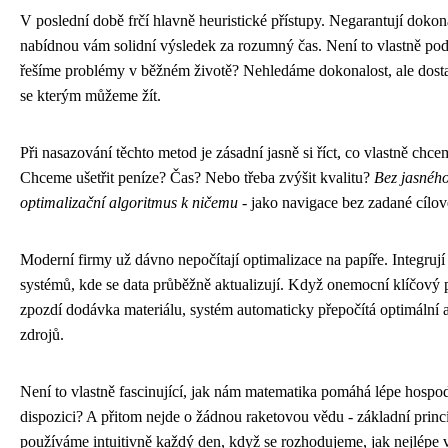
V poslední době frčí hlavně heuristické přístupy. Negarantují dokona
nabídnou vám solidní výsledek za rozumný čas. Není to vlastně po
řešíme problémy v běžném životě? Nehledáme dokonalost, ale dosta
se kterým můžeme žít.
Při nasazování těchto metod je zásadní jasně si říct, co vlastně chce
Chceme ušetřit peníze? Čas? Nebo třeba zvýšit kvalitu?
Bez jasného 
optimalizační algoritmus k ničemu
- jako navigace bez zadané cílov
Moderní firmy už dávno nepočítají optimalizace na papíře. Integruj
systémů, kde se data průběžně aktualizují. Když onemocní klíčový 
zpozdí dodávka materiálu, systém automaticky přepočítá optimální a
zdrojů.
Není to vlastně fascinující, jak nám matematika pomáhá lépe hospod
dispozici? A přitom nejde o žádnou raketovou vědu - základní princ
používáme intuitivně každý den, když se rozhodujeme, jak nejlépe v