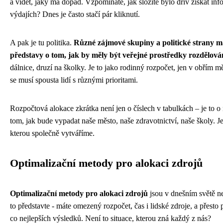
a vidět, jaký má dopad. Vzpomínáte, jak složité bylo dřív získat in
výdajích? Dnes je často stačí pár kliknutí.
A pak je tu politika.
Různé zájmové skupiny a politické strany ma
představy o tom, jak by měly být veřejné prostředky rozdělová
dálnice, druzí na školky. Je to jako rodinný rozpočet, jen v obřím 
se musí spousta lidí s různými prioritami.
Rozpočtová alokace zkrátka není jen o číslech v tabulkách – je to o 
tom, jak bude vypadat naše město, naše zdravotnictví, naše školy. J
kterou společně vytváříme.
Optimalizační metody pro alokaci zdrojů
Optimalizační metody pro alokaci zdrojů
jsou v dnešním světě ne
to představte - máte omezený rozpočet, čas i lidské zdroje, a přesto
co nejlepších výsledků. Není to situace, kterou zná každý z nás?