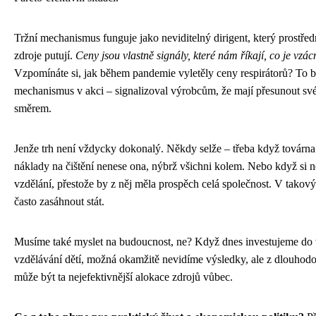
Tržní mechanismus funguje jako neviditelný dirigent, který prostřed
zdroje putují.
Ceny jsou vlastně signály, které nám říkají, co je vzác
Vzpomínáte si, jak během pandemie vyletěly ceny respirátorů? To b
mechanismus v akci – signalizoval výrobcům, že mají přesunout své
směrem.
Jenže trh není vždycky dokonalý. Někdy selže – třeba když továrna 
náklady na čištění nenese ona, nýbrž všichni kolem. Nebo když si 
vzdělání, přestože by z něj měla prospěch celá společnost. V takov
často zasáhnout stát.
Musíme také myslet na budoucnost, ne? Když dnes investujeme d
vzdělávání dětí, možná okamžitě nevidíme výsledky, ale z dlouhodo
může být ta nejefektivnější alokace zdrojů vůbec.