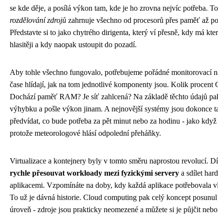
se kde děje, a posílá výkon tam, kde je ho zrovna nejvíc potřeba. T
rozdělování zdrojů
zahrnuje všechno od procesorů přes paměť až po
Představte si to jako chytrého dirigenta, který ví přesně, kdy má kter
hlasitěji a kdy naopak ustoupit do pozadí.
Aby tohle všechno fungovalo, potřebujeme pořádné monitorovací ná
čase hlídají, jak na tom jednotlivé komponenty jsou. Kolik procent
Dochází paměť RAM? Je síť zahlcená? Na základě těchto údajů pa
výhybku a pošle výkon jinam. A nejnovější systémy jsou dokonce t
předvídat, co bude potřeba za pět minut nebo za hodinu - jako když s
protože meteorologové hlásí odpolední přeháňky.
Virtualizace a kontejnery byly v tomto směru naprostou revolucí.
rychle přesouvat workloady mezi fyzickými servery
a sdílet ha
aplikacemi. Vzpomínáte na doby, kdy každá aplikace potřebovala vl
To už je dávná historie. Cloud computing pak celý koncept posunu
úroveň - zdroje jsou prakticky neomezené a můžete si je půjčit nebo