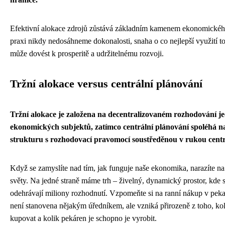
Efektivní alokace zdrojů zůstává základním kamenem ekonomického
praxi nikdy nedosáhneme dokonalosti, snaha o co nejlepší využití 
může dovést k prosperitě a udržitelnému rozvoji.
Tržní alokace versus centrální plánování
Tržní alokace je založena na decentralizovaném rozhodování je
ekonomických subjektů, zatímco centrální plánování spoléhá n
strukturu s rozhodovací pravomocí soustředěnou v rukou centr
Když se zamyslíte nad tím, jak funguje naše ekonomika, narazíte na
světy. Na jedné straně máme trh – živelný, dynamický prostor, kde 
odehrávají miliony rozhodnutí. Vzpomeňte si na ranní nákup v peka
není stanovena nějakým úředníkem, ale vzniká přirozeně z toho, koli
kupovat a kolik pekáren je schopno je vyrobit.