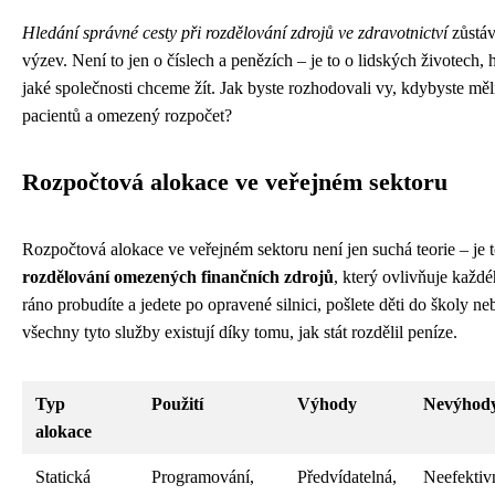
Hledání správné cesty při rozdělování zdrojů ve zdravotnictví
zůstáv
výzev. Není to jen o číslech a penězích – je to o lidských životech,
jaké společnosti chceme žít. Jak byste rozhodovali vy, kdybyste mě
pacientů a omezený rozpočet?
Rozpočtová alokace ve veřejném sektoru
Rozpočtová alokace ve veřejném sektoru není jen suchá teorie – je 
rozdělování omezených finančních zdrojů
, který ovlivňuje každ
ráno probudíte a jedete po opravené silnici, pošlete děti do školy neb
všechny tyto služby existují díky tomu, jak stát rozdělil peníze.
Typ
Použití
Výhody
Nevýhod
alokace
Statická
Programování,
Předvídatelná,
Neefektiv