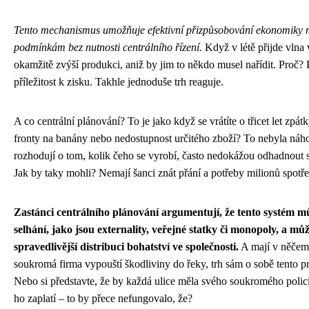
Tento mechanismus umožňuje efektivní přizpůsobování ekonomiky 
podmínkám bez nutnosti centrálního řízení.
Když v létě přijde vlna 
okamžitě zvýší produkci, aniž by jim to někdo musel nařídit. Proč? 
příležitost k zisku. Takhle jednoduše trh reaguje.
A co centrální plánování? To je jako když se vrátíte o třicet let zpát
fronty na banány nebo nedostupnost určitého zboží? To nebyla náh
rozhodují o tom, kolik čeho se vyrobí, často nedokážou odhadnout s
Jak by taky mohli? Nemají šanci znát přání a potřeby milionů spotře
Zastánci centrálního plánování argumentují, že tento systém můž
selhání, jako jsou externality, veřejné statky či monopoly, a může
spravedlivější distribuci bohatství ve společnosti.
A mají v něčem
soukromá firma vypouští škodliviny do řeky, trh sám o sobě tento p
Nebo si představte, že by každá ulice měla svého soukromého policist
ho zaplatí – to by přece nefungovalo, že?