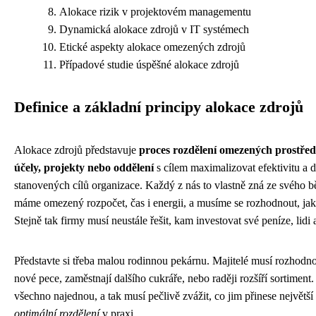
Alokace rizik v projektovém managementu
Dynamická alokace zdrojů v IT systémech
Etické aspekty alokace omezených zdrojů
Případové studie úspěšné alokace zdrojů
Definice a základní principy alokace zdrojů
Alokace zdrojů představuje
proces rozdělení omezených prostře
účely, projekty nebo oddělení
s cílem maximalizovat efektivitu a 
stanovených cílů organizace. Každý z nás to vlastně zná ze svého b
máme omezený rozpočet, čas i energii, a musíme se rozhodnout, jak 
Stejně tak firmy musí neustále řešit, kam investovat své peníze, lidi a
Představte si třeba malou rodinnou pekárnu. Majitelé musí rozhodnou
nové pece, zaměstnají dalšího cukráře, nebo raději rozšíří sortimen
všechno najednou, a tak musí pečlivě zvážit, co jim přinese největší 
optimální rozdělení
v praxi.