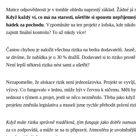
Matice odpovědnosti je v tomhle ohledu naprostý základ. Žádné já my
Když každý ví, co má na starosti, ušetříte si spoustu nepříjem
hádek za pochodu
. Vzpomínáte na ten projekt z loňska, kde nikd
zajistit finální kontrolu? To už nikdy více!
Častou chybou je naložit všechna rizika na bedra dodavatelů. Jasně, 
se divíme, že nabídka je o 30 % dražší. Dodavatel si to riziko prostě
Není lepší některá rizika nést sami a ušetřit?
Nezapomeňte, že alokace rizik není jednorázovka. Projekt se vyvíjí,
výzvy. Co fungovalo v lednu, může být v červnu k ničemu. Měli by
sednout s týmem a projet, jestli se něco nezměnilo. Třeba jako když
projektu změnila legislativa a museli jsme rychle přehodit právní rizi
Když máte rizika správně rozdělená, tým funguje jako dobře namaza
za co zodpovídá, a může se na to připravit. Atmosféra je uvolněnější