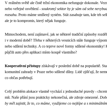
V reálném světě ale čistě tržní ekonomika nefunguje dokonale. Vezm
nebo veřejné osvětlení -
soukromý sektor by je sám od sebe nevybu
rozsahu
. Proto máme smíšený systém. Stát zasahuje tam, kde trh selh
ale je to kompromis, který nějak funguje.
Mimochodem, není zajímavé, jak se některé tradiční způsoby rozděl
i v moderní době? Třeba v některých vesnicích stále funguje výpo
nebo sdílení techniky. A co teprve nové formy sdílené ekonomiky! Ko
půjčili auto přes aplikaci místo koupě vlastního?
Kooperativní přístupy
získávají v poslední době na popularitě. Sta
komunitní zahrady v Praze nebo sdílené dílny. Lidé zjišťují, že nemu
co občas potřebují.
Celý problém alokace vlastně vychází z jednoduché pravdy - chce
mít. Naše přání jsou prakticky nekonečná, ale zdroje omezené.
Dobr
by měl zajistit, že to, co máme, využijeme co nejlépe a s minimální