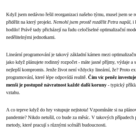
Když jsem nedávno řešil reorganizaci našeho týmu, musel jsem se 
přidělit na který projekt.
Nemohl jsem prostě rozdělit Petra napůl
, i
hodilo! Právě tady přicházejí na řadu celočíselné optimalizační model
nedělitelnými jednotkami.
Lineární programování je takový základní kámen mezi optimalizačn
jako když plánujete rodinný rozpočet - máte jasné příjmy, výdaje a sn
nejlepší kompromis. Jenže život není vždycky lineární, že? Proto exi
programování, které lépe odpovídá realitě.
Čím víc peněz investuje
menší je postupně návratnost každé další koruny
- typický příkl
vztahu.
A co teprve když do hry vstupuje nejistota! Vzpomínáte si na plán
pandemie? Nikdo netušil, co bude za měsíc. V takových případech 
metody, které pracují s různými scénáři budoucnosti.