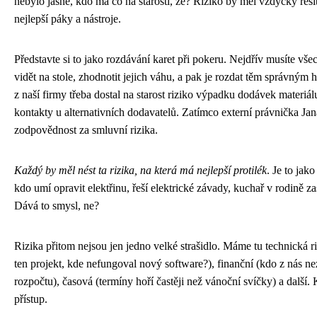
nebylo jasné, kdo má co na starosti, že? Riziko by měl vždycky řeši
nejlepší páky a nástroje.
Představte si to jako rozdávání karet při pokeru. Nejdřív musíte všec
vidět na stole, zhodnotit jejich váhu, a pak je rozdat těm správným
z naší firmy třeba dostal na starost riziko výpadku dodávek materiá
kontakty u alternativních dodavatelů. Zatímco externí právnička Jan
zodpovědnost za smluvní rizika.
Každý by měl nést ta rizika, na která má nejlepší protilék
. Je to jak
kdo umí opravit elektřinu, řeší elektrické závady, kuchař v rodině za
Dává to smysl, ne?
Rizika přitom nejsou jen jedno velké strašidlo. Máme tu technická r
ten projekt, kde nefungoval nový software?), finanční (kdo z nás ne
rozpočtu), časová (termíny hoří častěji než vánoční svíčky) a další.
přístup.