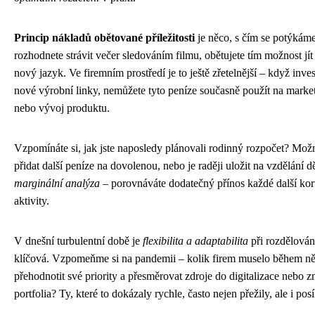
Princip nákladů obětované příležitosti
je něco, s čím se potýkám
rozhodnete strávit večer sledováním filmu, obětujete tím možnost jít
nový jazyk. Ve firemním prostředí je to ještě zřetelnější – když inve
nové výrobní linky, nemůžete tyto peníze současně použít na mar
nebo vývoj produktu.
Vzpomínáte si, jak jste naposledy plánovali rodinný rozpočet? Možná 
přidat další peníze na dovolenou, nebo je raději uložit na vzdělání d
marginální analýza
– porovnáváte dodatečný přínos každé další kor
aktivity.
V dnešní turbulentní době je
flexibilita a adaptabilita
při rozdělován
klíčová. Vzpomeňme si na pandemii – kolik firem muselo během ně
přehodnotit své priority a přesměrovat zdroje do digitalizace nebo
portfolia? Ty, které to dokázaly rychle, často nejen přežily, ale i posíl