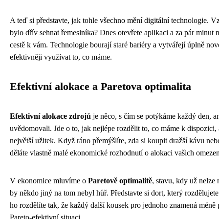
A teď si představte, jak tohle všechno mění digitální technologie. V
bylo dřív sehnat řemeslníka? Dnes otevřete aplikaci a za pár minut m
cestě k vám. Technologie bourají staré bariéry a vytvářejí úplně nov
efektivněji využívat to, co máme.
Efektivní alokace a Paretova optimalita
Efektivní alokace zdrojů
je něco, s čím se potýkáme každý den, a
uvědomovali. Jde o to, jak nejlépe rozdělit to, co máme k dispozici, 
největší užitek. Když ráno přemýšlíte, zda si koupit dražší kávu nebo
děláte vlastně malé ekonomické rozhodnutí o alokaci vašich omezen
V ekonomice mluvíme o
Paretově optimalitě
, stavu, kdy už nelze 
by někdo jiný na tom nebyl hůř. Představte si dort, který rozdělujet
ho rozdělíte tak, že každý další kousek pro jednoho znamená méně p
Pareto-efektivní situaci.