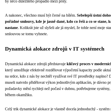
by něco důležitého propadlo mezi prsty.
A nakonec, všechno musí být černé na bílém.
Sebelepší ústní do
pořádné smlouvy, kde je jasně dané, kdo co řeší a co se stane, 
nastane
. Kolikrát jste už slyšeli ale já myslel, že tohle není moje s
smlouvou se tomu vyhnete.
Dynamická alokace zdrojů v IT systémech
Dynamická alokace zdrojů představuje
klíčový proces v moderníc
který umožňuje efektivně rozdělovat výpočetní kapacity podle aktu
na srdce, kdo z nás by nechtěl využívat své IT prostředky naplno?
museli natvrdo přidělovat výkon jednotlivým aplikacím, je dávno p
požadavky mění rychleji než počasí v dubnu, potřebujeme systémy, 
během okamžiku.
Celý trik dynamické alokace je vlastně docela jednoduchý - systém n