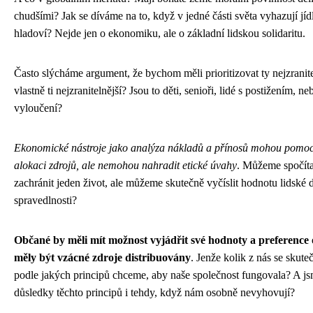
chudšími? Jak se díváme na to, když v jedné části světa vyhazují jídl
hladoví? Nejde jen o ekonomiku, ale o základní lidskou solidaritu.
Často slýcháme argument, že bychom měli prioritizovat ty nejzranite
vlastně ti nejzranitelnější? Jsou to děti, senioři, lidé s postižením, n
vyloučení?
Ekonomické nástroje jako analýza nákladů a přínosů mohou pomoci
alokaci zdrojů, ale nemohou nahradit etické úvahy
. Můžeme spočítat
zachránit jeden život, ale můžeme skutečně vyčíslit hodnotu lidské 
spravedlnosti?
Občané by měli mít možnost vyjádřit své hodnoty a preference 
měly být vzácné zdroje distribuovány
. Jenže kolik z nás se skute
podle jakých principů chceme, aby naše společnost fungovala? A js
důsledky těchto principů i tehdy, když nám osobně nevyhovují?