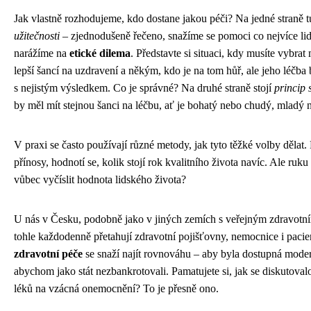
Jak vlastně rozhodujeme, kdo dostane jakou péči? Na jedné straně
užitečnosti
– zjednodušeně řečeno, snažíme se pomoci co nejvíce li
narážíme na
etické dilema
. Představte si situaci, kdy musíte vybrat
lepší šancí na uzdravení a někým, kdo je na tom hůř, ale jeho léčba 
s nejistým výsledkem. Co je správné? Na druhé straně stojí
princip 
by měl mít stejnou šanci na léčbu, ať je bohatý nebo chudý, mladý n
V praxi se často používají různé metody, jak tyto těžké volby dělat. 
přínosy, hodnotí se, kolik stojí rok kvalitního života navíc. Ale ruku
vůbec vyčíslit hodnota lidského života?
U nás v Česku, podobně jako v jiných zemích s veřejným zdravotní
tohle každodenně přetahují zdravotní pojišťovny, nemocnice i pacie
zdravotní péče
se snaží najít rovnováhu – aby byla dostupná moder
abychom jako stát nezbankrotovali. Pamatujete si, jak se diskutova
léků na vzácná onemocnění? To je přesně ono.