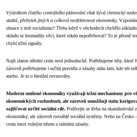
Výsledkem čistého centrálního plánování však bývá chronický nedos
statků, přebytek jiných a celková neefektivnost ekonomiky.
Vzpomíná
situace z dob socialismu? Třeba když v obchodech chybělo základní
skladu se hromadily věci, které nikdo nepotřeboval? To je přesně t
chybí tržní signály.
Najít zlatou střední cestu není jednoduché. Potřebujeme trhy, které f
zároveň potřebujeme i určitá pravidla a zásahy státu tam, kde trh se
anebo. Je to o hledání rovnováhy.
Moderní smíšené ekonomiky využívají tržní mechanismy pro vě
ekonomických rozhodnutí, ale zároveň umožňují státu korigovat
zajišťovat určité sociální cíle.
Podívejte se třeba na skandinávské z
ekonomiky, ale zároveň rozsáhlé sociální systémy. Nebo na Česko –
cestu mezi volným trhem a státními zásahy.