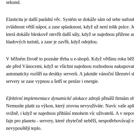
sekund.
Elasticita je další parádní věc. Systém se dokáže sám od sebe nafou
zvládnout větší nápor, a zase splasknout, když už není tolik práce. Je
která dokáže bleskově otevřít další sály, když se najednou přižene 
hladových turistů, a zase je zavřít, když odejdou.
V běžném životě to poznáte třeba u e-shopů. Když většinu roku běží
ale před Vánocemi, když se všichni najednou rozhodnou nakupovat 
automaticky rozšíří na desítky serverů. A jakmile vánoční šílenství 
servery se zase vypnou a šetří se peníze i energie.
Efektivní implementace dynamické alokace zdrojů
přináší firmám o
Nemusíte platit za výkon, který zrovna nevyužíváte. Navíc vaše apl
svižně, i když se najednou přihlásí mnohem víc uživatelů. A v nepos
fajn pro planetu - servery, které zbytečně neběží, nespotřebovávají e
nevypouštějí teplo.