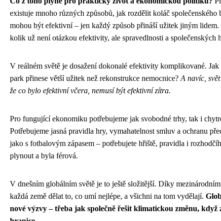
Co z toho plyne pro praktický život a ekonomickou politiku?
Př
existuje mnoho různých způsobů, jak rozdělit koláč společenského 
mohou být efektivní – jen každý způsob přináší užitek jiným lidem
kolik už není otázkou efektivity, ale spravedlnosti a společenských 
V reálném světě je dosažení dokonalé efektivity komplikované. Jak 
park přinese větší užitek než rekonstrukce nemocnice?
A navíc, svět
že co bylo efektivní včera, nemusí být efektivní zítra.
Pro fungující ekonomiku potřebujeme jak svobodné trhy, tak i chytr
Potřebujeme jasná pravidla hry, vymahatelnost smluv a ochranu před
jako s fotbalovým zápasem – potřebujete hřiště, pravidla i rozhodčí
plynout a byla férová.
V dnešním globálním světě je to ještě složitější. Díky mezinárodn
každá země dělat to, co umí nejlépe, a všichni na tom vydělají.
Glob
nové výzvy – třeba jak společně řešit klimatickou změnu, když 
hranice.