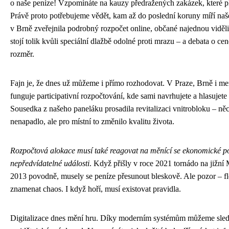
o naše peníze! Vzpomínáte na kauzy předražených zakázek, které pl
Právě proto potřebujeme vědět, kam až do poslední koruny míří na
v Brně zveřejnila podrobný rozpočet online, občané najednou viděli
stojí tolik kvůli speciální dlažbě odolné proti mrazu – a debata o cen
rozměr.
Fajn je, že dnes už můžeme i přímo rozhodovat. V Praze, Brně i m
funguje participativní rozpočtování, kde sami navrhujete a hlasujete
Sousedka z našeho paneláku prosadila revitalizaci vnitrobloku – ně
nenapadlo, ale pro místní to změnilo kvalitu života.
Rozpočtová alokace musí také reagovat na měnící se ekonomické 
nepředvídatelné události
. Když přišly v roce 2021 tornádo na jižní
2013 povodně, musely se peníze přesunout bleskově. Ale pozor – fle
znamenat chaos. I když hoří, musí existovat pravidla.
Digitalizace dnes mění hru. Díky moderním systémům můžeme sle