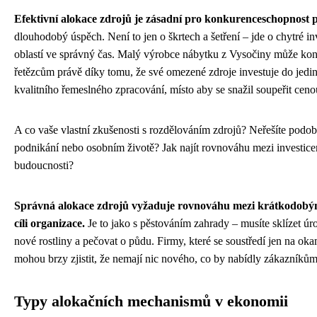
Efektivní alokace zdrojů je zásadní pro konkurenceschopnost
dlouhodobý úspěch. Není to jen o škrtech a šetření – jde o chytré i
oblastí ve správný čas. Malý výrobce nábytku z Vysočiny může ko
řetězcům právě díky tomu, že své omezené zdroje investuje do jedi
kvalitního řemeslného zpracování, místo aby se snažil soupeřit ceno
A co vaše vlastní zkušenosti s rozdělováním zdrojů? Neřešíte podo
podnikání nebo osobním životě? Jak najít rovnováhu mezi investice
budoucnosti?
Správná alokace zdrojů vyžaduje rovnováhu mezi krátkodobý
cíli organizace.
Je to jako s pěstováním zahrady – musíte sklízet úro
nové rostliny a pečovat o půdu. Firmy, které se soustředí jen na oka
mohou brzy zjistit, že nemají nic nového, co by nabídly zákazníkům 
Typy alokačních mechanismů v ekonomii