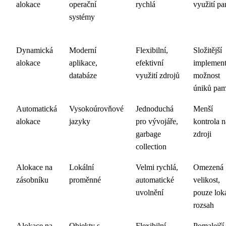
alokace
operační
rychlá
využití pa
systémy
Dynamická
Moderní
Flexibilní,
Složitější
alokace
aplikace,
efektivní
implement
databáze
využití zdrojů
možnost
úniků pam
Automatická
Vysokoúrovňové
Jednoduchá
Menší
alokace
jazyky
pro vývojáře,
kontrola 
garbage
zdroji
collection
Alokace na
Lokální
Velmi rychlá,
Omezená
zásobníku
proměnné
automatické
velikost,
uvolnění
pouze lok
rozsah
Alokace na
Objekty s
Flexibilní
Pomalejší