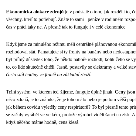
Ekonomická alokace zdrojů
je v podstatě o tom, jak rozdělit to,
všechny, kteří to potřebují. Znáte to sami - peníze v rodinném rozp
čas v práci taky ne. A přesně tak to funguje i v celé ekonomice.
Když jsme za minulého režimu měli centrálně plánovanou ekonomi
rozhodoval stát. Pamatujete si ty fronty na banány nebo nedostupno
byl přímý důsledek toho, že někdo nahoře rozhodl, kolik čeho se vy
to, co lidé skutečně chtěli. Jasně, postavily se elektrárny a velké sta
často stál hodiny ve frontě na základní zboží
.
Tržní systém, ve kterém teď žijeme, funguje úplně jinak.
Ceny jsou 
něco zdraží, je to známka, že je toho málo nebo je po tom větší po
jak během covidu vyletěly ceny respirátorů? To byl přesně tento pr
se začaly vyrábět ve velkém, protože výrobci viděli šanci na zisk. A
když něčeho máme hodně, cena klesá.