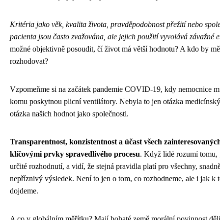
Kritéria jako věk, kvalita života, pravděpodobnost přežití nebo spol
pacienta jsou často zvažována, ale jejich použití vyvolává závažné e
možné objektivně posoudit, čí život má větší hodnotu? A kdo by mě
rozhodovat?
Vzpomeňme si na začátek pandemie COVID-19, kdy nemocnice mu
komu poskytnou plicní ventilátory. Nebyla to jen otázka medicínskýc
otázka našich hodnot jako společnosti.
Transparentnost, konzistentnost a účast všech zainteresovaných
klíčovými prvky spravedlivého procesu
. Když lidé rozumí tomu,
určité rozhodnutí, a vidí, že stejná pravidla platí pro všechny, snadně
nepříznivý výsledek. Není to jen o tom, co rozhodneme, ale i jak k
dojdeme.
A co v globálním měřítku? Mají bohaté země morální povinnost dělit