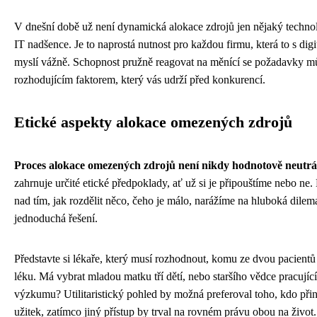
V dnešní době už není dynamická alokace zdrojů jen nějaký technol
IT nadšence. Je to naprostá nutnost pro každou firmu, která to s digi
myslí vážně. Schopnost pružně reagovat na měnící se požadavky m
rozhodujícím faktorem, který vás udrží před konkurencí.
Etické aspekty alokace omezených zdrojů
Proces alokace omezených zdrojů není nikdy hodnotově neutrá
zahrnuje určité etické předpoklady, ať už si je připouštíme nebo ne
nad tím, jak rozdělit něco, čeho je málo, narážíme na hluboká dilema
jednoduchá řešení.
Představte si lékaře, který musí rozhodnout, komu ze dvou pacient
léku. Má vybrat mladou matku tří dětí, nebo staršího vědce pracujíc
výzkumu? Utilitaristický pohled by možná preferoval toho, kdo přin
užitek, zatímco jiný přístup by trval na rovném právu obou na život.