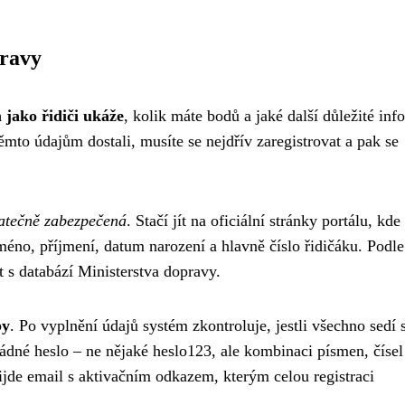
pravy
 jako řidiči ukáže
, kolik máte bodů a jaké další důležité in
ěmto údajům dostali, musíte se nejdřív zaregistrovat a pak se
atečně zabezpečená
. Stačí jít na oficiální stránky portálu, kde
jméno, příjmení, datum narození a hlavně číslo řidičáku. Podle
t s databází Ministerstva dopravy.
by
. Po vyplnění údajů systém zkontroluje, jestli všechno sedí 
ádné heslo – ne nějaké heslo123, ale kombinaci písmen, čísel
ijde email s aktivačním odkazem, kterým celou registraci