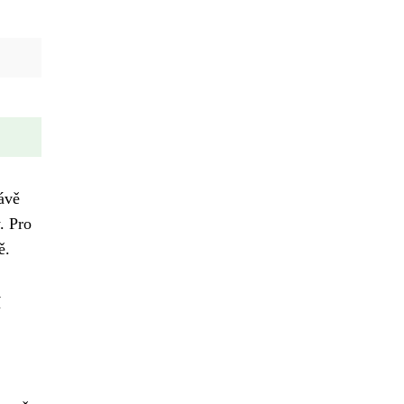
ávě
. Pro
ě.
í