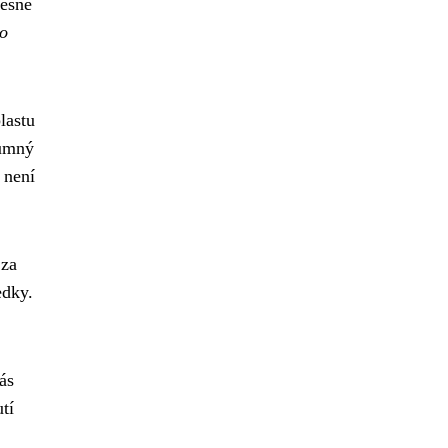
řesně
o
lastu
zumný
 není
 za
edky.
ás
tí