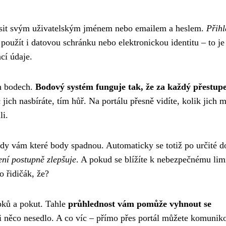
lásit svým uživatelským jménem nebo emailem a heslem.
Přihl
použít i datovou schránku nebo elektronickou identitu – to je
cí údaje.
ch bodech.
Bodový systém funguje tak, že za každý přestup
jich nasbíráte, tím hůř. Na portálu přesně vidíte, kolik jich m
li.
kdy vám které body spadnou. Automaticky se totiž po určité d
ení postupně zlepšuje
. A pokud se blížíte k nebezpečnému lim
o řidičák, že?
upků a pokut. Tahle
průhlednost vám pomůže vyhnout se
i něco nesedlo. A co víc – přímo přes portál můžete komuniko