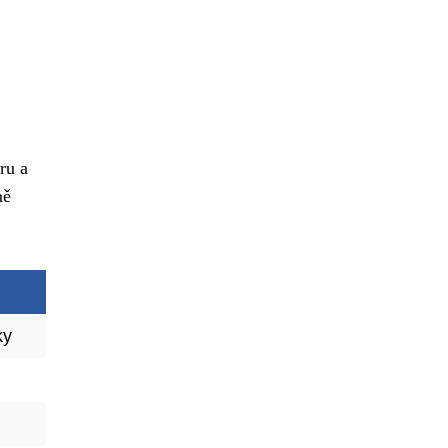
ru a
ně
ky