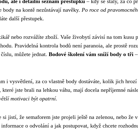
odů, ale i detailní seznam přestupků
– kdy se staly, za co p
že body na kontě nezůstávají navěky.
Po roce od pravomocnéh
áte další přestupek.
axikář nebo rozvážíte zboží. Vaše živobytí závisí na tom kusu p
áhodu. Pravidelná kontrola bodů není paranoia, ale prostě ro
 číslu, můžete jednat.
Bodové školení vám sníží body o tři
–
m i vysvětlení, za co vlastně body dostáváte, kolik jich hrozí
, které jste brali na lehkou váhu, mají docela nepříjemné násl
větší motivaci být opatrní
.
 si jistí, že semaforem jste projeli ještě na zelenou, nebo že v
am informace o odvolání a jak postupovat, když chcete rozhodnu