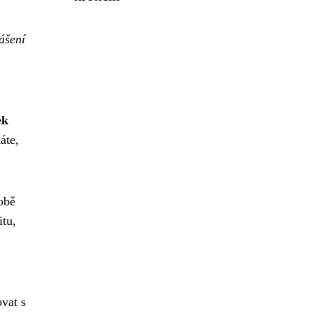
ášení
ek
áte,
obě
itu,
vat s