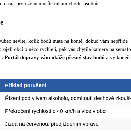
ustu času, protože nemusíte nikam chodit osobně.
če
vůbec nevíte, kolik bodů máte na kontě, dokud vám nepřijde
ojeli obcí o něco rychleji, pak vás chytila kamera na semafo
ci.
Portál dopravy vám ukáže přesný stav bodů
a vy koneč
Příklad porušení
Řízení pod vlivem alkoholu, odmítnutí dechové zkouš
Překročení rychlosti o 40 km/h a více v obci
Jízda na červenou, předjížděním vpravo