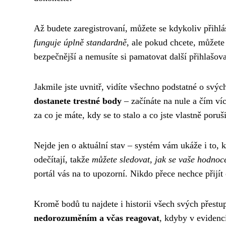
Až budete zaregistrovaní, můžete se kdykoliv přih
funguje úplně standardně
, ale pokud chcete, můžete 
bezpečnější a nemusíte si pamatovat další přihlašova
Jakmile jste uvnitř, vidíte všechno podstatné o svý
dostanete trestné body
– začínáte na nule a čím víc 
za co je máte, kdy se to stalo a co jste vlastně poruši
Nejde jen o aktuální stav – systém vám ukáže i to, 
odečítají, takže
můžete sledovat, jak se vaše hodnoc
portál vás na to upozorní. Nikdo přece nechce přijít 
Kromě bodů tu najdete i historii všech svých přest
nedorozuměním a včas reagovat
, kdyby v evidenc