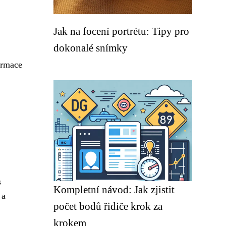
Jak na focení portrétu: Tipy pro
dokonalé snímky
formace
s
Kompletní návod: Jak zjistit
 a
počet bodů řidiče krok za
krokem