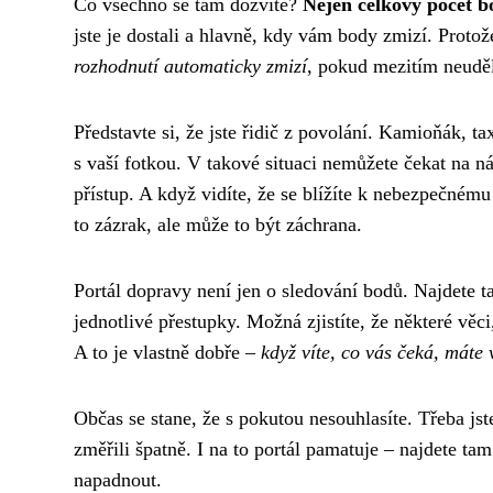
Co všechno se tam dozvíte?
Nejen celkový počet b
jste je dostali a hlavně, kdy vám body zmizí. Proto
rozhodnutí automaticky zmizí
, pokud mezitím neuděl
Představte si, že jste řidič z povolání. Kamioňák, t
s vaší fotkou. V takové situaci nemůžete čekat na n
přístup. A když vidíte, že se blížíte k nebezpečnému
to zázrak, ale může to být záchrana.
Portál dopravy není jen o sledování bodů. Najdete ta
jednotlivé přestupky. Možná zjistíte, že některé věci
A to je vlastně dobře –
když víte, co vás čeká, máte 
Občas se stane, že s pokutou nesouhlasíte. Třeba jste
změřili špatně. I na to portál pamatuje – najdete t
napadnout.