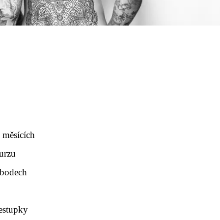
y
 měsících
urzu
i bodech
řestupky