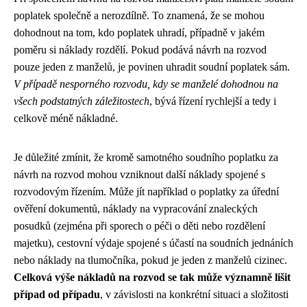
poplatek společně a nerozdílně. To znamená, že se mohou
dohodnout na tom, kdo poplatek uhradí, případně v jakém
poměru si náklady rozdělí. Pokud podává návrh na rozvod
pouze jeden z manželů, je povinen uhradit soudní poplatek sám.
V případě nesporného rozvodu, kdy se manželé dohodnou na
všech podstatných záležitostech
, bývá řízení rychlejší a tedy i
celkově méně nákladné.
Je důležité zmínit, že kromě samotného soudního poplatku za
návrh na rozvod mohou vzniknout další náklady spojené s
rozvodovým řízením. Může jít například o poplatky za úřední
ověření dokumentů, náklady na vypracování znaleckých
posudků (zejména při sporech o péči o děti nebo rozdělení
majetku), cestovní výdaje spojené s účastí na soudních jednáních
nebo náklady na tlumočníka, pokud je jeden z manželů cizinec.
Celková výše nákladů na rozvod se tak může významně lišit
případ od případu
, v závislosti na konkrétní situaci a složitosti