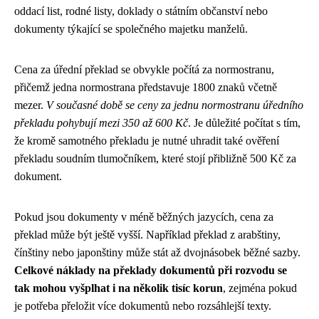
oddací list, rodné listy, doklady o státním občanství nebo
dokumenty týkající se společného majetku manželů.
Cena za úřední překlad se obvykle počítá za normostranu,
přičemž jedna normostrana představuje 1800 znaků včetně
mezer.
V současné době se ceny za jednu normostranu úředního
překladu pohybují mezi 350 až 600 Kč
. Je důležité počítat s tím,
že kromě samotného překladu je nutné uhradit také ověření
překladu soudním tlumočníkem, které stojí přibližně 500 Kč za
dokument.
Pokud jsou dokumenty v méně běžných jazycích, cena za
překlad může být ještě vyšší. Například překlad z arabštiny,
čínštiny nebo japonštiny může stát až dvojnásobek běžné sazby.
Celkové náklady na překlady dokumentů při rozvodu se
tak mohou vyšplhat i na několik tisíc korun
, zejména pokud
je potřeba přeložit více dokumentů nebo rozsáhlejší texty.