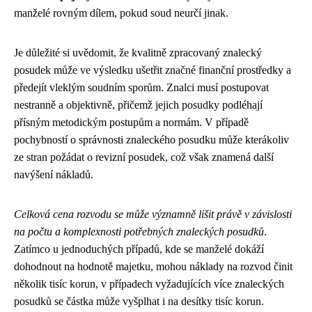
manželé rovným dílem, pokud soud neurčí jinak.
Je důležité si uvědomit, že kvalitně zpracovaný znalecký
posudek může ve výsledku ušetřit značné finanční prostředky a
předejít vleklým soudním sporům. Znalci musí postupovat
nestranně a objektivně, přičemž jejich posudky podléhají
přísným metodickým postupům a normám. V případě
pochybností o správnosti znaleckého posudku může kterákoliv
ze stran požádat o revizní posudek, což však znamená další
navýšení nákladů.
Celková cena rozvodu se může významně lišit právě v závislosti
na počtu a komplexnosti potřebných znaleckých posudků
.
Zatímco u jednoduchých případů, kde se manželé dokáží
dohodnout na hodnotě majetku, mohou náklady na rozvod činit
několik tisíc korun, v případech vyžadujících více znaleckých
posudků se částka může vyšplhat i na desítky tisíc korun.