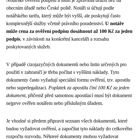
Notářské ověření podpisů a listin je zpravidla dražší než na
obecním úřadě nebo České poště. Notáři si účtují podle
notářského tarifu, který může být vyšší, ale poskytují často
komplexnější služby včetně právního poradenství.
U notáře
může cena za ověření podpisu dosáhnout až 100 Kč za jeden
podpis
, v závislosti na konkrétní kanceláři a rozsahu
poskytovaných služeb.
V případě cizojazyčných dokumentů nebo listin určených pro
použití v zahraničí je třeba počítat s vyššími náklady. Tyto
dokumenty často vyžadují speciální formu ověření, tzv. apostilu
nebo superlegalizaci.
Poplatek za apostilu činí 100 Kč za jeden
dokument
, přičemž před samotnou apostilací musí být dokument
nejprve ověřen notářem nebo příslušným úřadem.
Je vhodné si předem připravit seznam všech dokumentů, které
budou vyžadovat ověření, a započítat tyto náklady do celkového
rozpočtu rozvodu. Některé dokumenty mohou vyžadovat