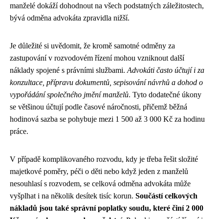
manželé dokáží dohodnout na všech podstatných záležitostech,
bývá odměna advokáta zpravidla nižší.
Je důležité si uvědomit, že kromě samotné odměny za
zastupování v rozvodovém řízení mohou vzniknout další
náklady spojené s právními službami.
Advokáti často účtují i za
konzultace, přípravu dokumentů, sepisování návrhů a dohod o
vypořádání společného jmění manželů
. Tyto dodatečné úkony
se většinou účtují podle časové náročnosti, přičemž běžná
hodinová sazba se pohybuje mezi 1 500 až 3 000 Kč za hodinu
práce.
V případě komplikovaného rozvodu, kdy je třeba řešit složité
majetkové poměry, péči o děti nebo když jeden z manželů
nesouhlasí s rozvodem, se celková odměna advokáta může
vyšplhat i na několik desítek tisíc korun.
Součástí celkových
nákladů jsou také správní poplatky soudu, které činí 2 000