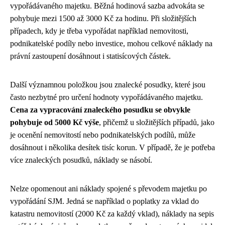
vypořádávaného majetku. Běžná hodinová sazba advokáta se
pohybuje mezi 1500 až 3000 Kč za hodinu. Při složitějších
případech, kdy je třeba vypořádat například nemovitosti,
podnikatelské podíly nebo investice, mohou celkové náklady na
právní zastoupení dosáhnout i statisícových částek.
Další významnou položkou jsou znalecké posudky, které jsou
často nezbytné pro určení hodnoty vypořádávaného majetku.
Cena za vypracování znaleckého posudku se obvykle
pohybuje od 5000 Kč výše
, přičemž u složitějších případů, jako
je ocenění nemovitostí nebo podnikatelských podílů, může
dosáhnout i několika desítek tisíc korun. V případě, že je potřeba
více znaleckých posudků, náklady se násobí.
Nelze opomenout ani náklady spojené s převodem majetku po
vypořádání SJM. Jedná se například o poplatky za vklad do
katastru nemovitostí (2000 Kč za každý vklad), náklady na sepis