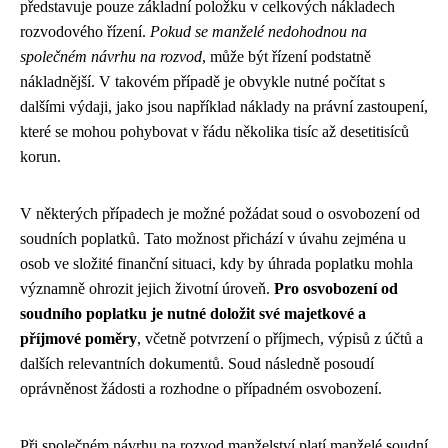
představuje pouze základní položku v celkových nákladech
rozvodového řízení.
Pokud se manželé nedohodnou na
společném návrhu na rozvod
, může být řízení podstatně
nákladnější. V takovém případě je obvykle nutné počítat s
dalšími výdaji, jako jsou například náklady na právní zastoupení,
které se mohou pohybovat v řádu několika tisíc až desetitisíců
korun.
V některých případech je možné požádat soud o osvobození od
soudních poplatků. Tato možnost přichází v úvahu zejména u
osob ve složité finanční situaci, kdy by úhrada poplatku mohla
významně ohrozit jejich životní úroveň.
Pro osvobození od
soudního poplatku je nutné doložit své majetkové a
příjmové poměry
, včetně potvrzení o příjmech, výpisů z účtů a
dalších relevantních dokumentů. Soud následně posoudí
oprávněnost žádosti a rozhodne o případném osvobození.
Při společném návrhu na rozvod manželství platí manželé soudní