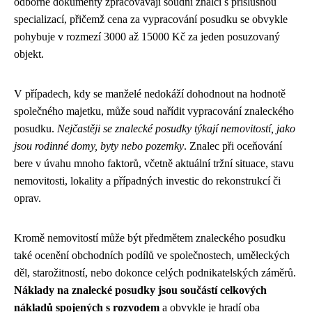
odborné dokumenty zpracovávají soudní znalci s příslušnou
specializací, přičemž cena za vypracování posudku se obvykle
pohybuje v rozmezí 3000 až 15000 Kč za jeden posuzovaný
objekt.
V případech, kdy se manželé nedokáží dohodnout na hodnotě
společného majetku, může soud nařídit vypracování znaleckého
posudku.
Nejčastěji se znalecké posudky týkají nemovitostí, jako
jsou rodinné domy, byty nebo pozemky
. Znalec při oceňování
bere v úvahu mnoho faktorů, včetně aktuální tržní situace, stavu
nemovitosti, lokality a případných investic do rekonstrukcí či
oprav.
Kromě nemovitostí může být předmětem znaleckého posudku
také ocenění obchodních podílů ve společnostech, uměleckých
děl, starožitností, nebo dokonce celých podnikatelských záměrů.
Náklady na znalecké posudky jsou součástí celkových
nákladů spojených s rozvodem
a obvykle je hradí oba