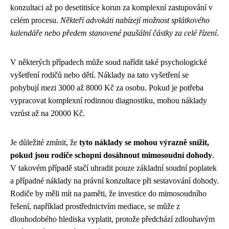
konzultaci až po desetitisíce korun za komplexní zastupování v
celém procesu.
Někteří advokáti nabízejí možnost splátkového
kalendáře nebo předem stanovené paušální částky za celé řízení
.
V některých případech může soud nařídit také psychologické
vyšetření rodičů nebo dětí. Náklady na tato vyšetření se
pohybují mezi 3000 až 8000 Kč za osobu. Pokud je potřeba
vypracovat komplexní rodinnou diagnostiku, mohou náklady
vzrůst až na 20000 Kč.
Je důležité zmínit, že
tyto náklady se mohou výrazně snížit,
pokud jsou rodiče schopni dosáhnout mimosoudní dohody
.
V takovém případě stačí uhradit pouze základní soudní poplatek
a případné náklady na právní konzultace při sestavování dohody.
Rodiče by měli mít na paměti, že investice do mimosoudního
řešení, například prostřednictvím mediace, se může z
dlouhodobého hlediska vyplatit, protože předchází zdlouhavým