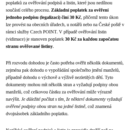
poplatků za ověřování podpisů a listin, které jsou nedílnou
součástí celého procesu.
Základní poplatek za ověření
jednoho podpisu (legalizaci) činí 30 Kč
, přičemž tento úkon
lze provést na obecních úřadech, u notářů nebo na České poště v
rámci služby Czech POINT. V případě ověřování listin
(vidimace) je stanoven poplatek
30 Kč za každou započatou
stranu ověřované listiny
.
Při rozvodu dohodou je často potřeba ověřit několik dokumentů,
zejména pak dohodu o vypořádání společného jmění manželů,
případně dohodu o výchově a výživě nezletilých dětí. Tyto
dokumenty mohou mít několik stran a vyžadují podpisy obou
manželů, což celkovou částku za ověřování může výrazně
navýšit.
Je důležité počítat s tím, že některé dokumenty vyžadují
ověřené podpisy obou stran na jedné listině
, což znamená
dvojnásobek základního poplatku.