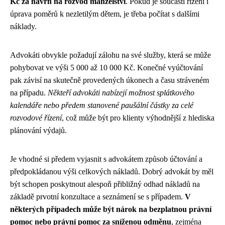
Kč za návrh na rozvod manželství
. Pokud je součástí řízení i
úprava poměrů k nezletilým dětem, je třeba počítat s dalšími
náklady.
Advokáti obvykle požadují zálohu na své služby, která se může
pohybovat ve výši 5 000 až 10 000 Kč. Konečné vyúčtování
pak závisí na skutečně provedených úkonech a času stráveném
na případu.
Někteří advokáti nabízejí možnost splátkového
kalendáře nebo předem stanovené paušální částky za celé
rozvodové řízení
, což může být pro klienty výhodnější z hlediska
plánování výdajů.
Je vhodné si předem vyjasnit s advokátem způsob účtování a
předpokládanou výši celkových nákladů. Dobrý advokát by měl
být schopen poskytnout alespoň přibližný odhad nákladů na
základě prvotní konzultace a seznámení se s případem.
V
některých případech může být nárok na bezplatnou právní
pomoc nebo právní pomoc za sníženou odměnu
, zejména