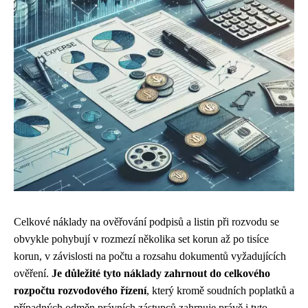
Celkové náklady na ověřování podpisů a listin při rozvodu se
obvykle pohybují v rozmezí několika set korun až po tisíce
korun, v závislosti na počtu a rozsahu dokumentů vyžadujících
ověření.
Je důležité tyto náklady zahrnout do celkového
rozpočtu rozvodového řízení
, který kromě soudních poplatků a
případných odměn právních zástupců zahrnuje právě i tyto