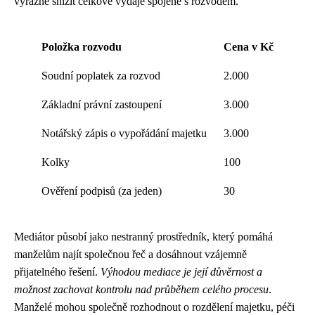
výrazně snížit celkové výdaje spojené s rozvodem.
Položka rozvodu
Cena v Kč
Soudní poplatek za rozvod
2.000
Základní právní zastoupení
3.000
Notářský zápis o vypořádání majetku
3.000
Kolky
100
Ověření podpisů (za jeden)
30
Mediátor působí jako nestranný prostředník, který pomáhá
manželům najít společnou řeč a dosáhnout vzájemně
přijatelného řešení.
Výhodou mediace je její důvěrnost a
možnost zachovat kontrolu nad průběhem celého procesu
.
Manželé mohou společně rozhodnout o rozdělení majetku, péči