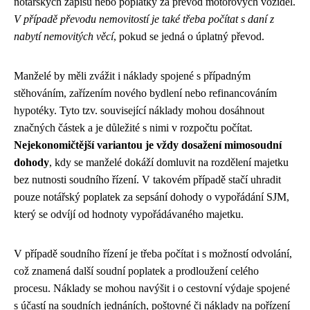
notářských zápisů nebo poplatky za převod motorových vozidel.
V případě převodu nemovitostí je také třeba počítat s daní z
nabytí nemovitých věcí
, pokud se jedná o úplatný převod.
Manželé by měli zvážit i náklady spojené s případným
stěhováním, zařízením nového bydlení nebo refinancováním
hypotéky. Tyto tzv. související náklady mohou dosáhnout
značných částek a je důležité s nimi v rozpočtu počítat.
Nejekonomičtější variantou je vždy dosažení mimosoudní
dohody
, kdy se manželé dokáží domluvit na rozdělení majetku
bez nutnosti soudního řízení. V takovém případě stačí uhradit
pouze notářský poplatek za sepsání dohody o vypořádání SJM,
který se odvíjí od hodnoty vypořádávaného majetku.
V případě soudního řízení je třeba počítat i s možností odvolání,
což znamená další soudní poplatek a prodloužení celého
procesu. Náklady se mohou navýšit i o cestovní výdaje spojené
s účastí na soudních jednáních, poštovné či náklady na pořízení