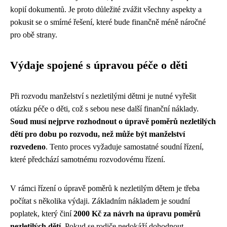
kopií dokumentů. Je proto důležité zvážit všechny aspekty a
pokusit se o smírné řešení, které bude finančně méně náročné
pro obě strany.
Výdaje spojené s úpravou péče o děti
Při rozvodu manželství s nezletilými dětmi je nutné vyřešit
otázku péče o děti, což s sebou nese další finanční náklady.
Soud musí nejprve rozhodnout o úpravě poměrů nezletilých
dětí pro dobu po rozvodu, než může být manželství
rozvedeno
. Tento proces vyžaduje samostatné soudní řízení,
které předchází samotnému rozvodovému řízení.
V rámci řízení o úpravě poměrů k nezletilým dětem je třeba
počítat s několika výdaji. Základním nákladem je soudní
poplatek, který činí
2000 Kč za návrh na úpravu poměrů
nezletilých dětí
. Pokud se rodiče nedokáží dohodnout