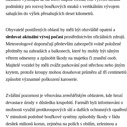
podmínky pro rozvoj bouřkových mraků s vertikálním vývojem
sahajícím do výšek přesahujících deset kilometrů.
Obyvatelé postižených oblastí by měli být obzvláště opatrní a
sledovat aktuální vývoj počasí
prostřednictvím oficiálních zdrojů.
Meteorologové doporučují především zabezpečit volně položené
předměty na zahradách a balkonech, které by mohly být silným
větrem odneseny a způsobit škody na majetku či zranění osob.
Majitelé vozidel by měli zvážit parkování pod střechou nebo jiným
krytem, protože kroupy mohou dosahovat průměru až tří centimetrů
způsobit významné poškození karoserie.
Zvláštní pozornost je věnována
zemědělským oblastem
, kde hrozí
devastace úrody v důsledku krupobití. Farmáři byli informováni o
možnosti využití protikroupových sítí a dalších ochranných opatření
V minulosti podobné bouřkové systémy způsobily škody v řádu
desítek milionů korun, zejména na polích s obilím, zeleninou a