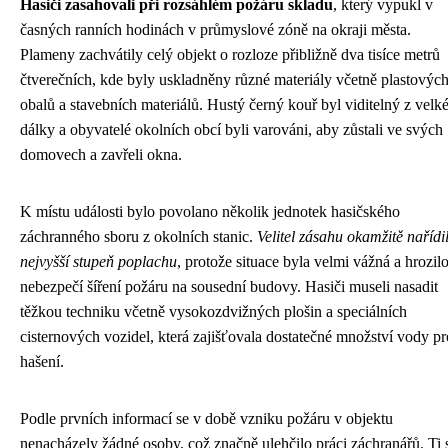
Hasiči zasahovali při rozsáhlém požáru skladu
, který vypukl v
časných ranních hodinách v průmyslové zóně na okraji města.
Plameny zachvátily celý objekt o rozloze přibližně dva tisíce metrů
čtverečních, kde byly uskladněny různé materiály včetně plastovýc
obalů a stavebních materiálů. Hustý černý kouř byl viditelný z velk
dálky a obyvatelé okolních obcí byli varováni, aby zůstali ve svých
domovech a zavřeli okna.
K místu události bylo povolano několik jednotek hasičského
záchranného sboru z okolních stanic.
Velitel zásahu okamžitě nařídi
nejvyšší stupeň poplachu
, protože situace byla velmi vážná a hrozil
nebezpečí šíření požáru na sousední budovy. Hasiči museli nasadit
těžkou techniku včetně vysokozdvižných plošin a speciálních
cisternových vozidel, která zajišťovala dostatečné množství vody pr
hašení.
Podle prvních informací se v době vzniku požáru v objektu
nenacházely žádné osoby, což značně ulehčilo práci záchranářů. Ti 