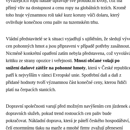
vyvážejících ropu nadále upravuje své produkční kvóty, což má
přímý vliv na dostupnost a cenu ropy na globálních trzích. Kromě
toho hraje významnou roli také kurz koruny vůči dolaru, který
ovlivňuje konečnou cenu paliv na tuzemském trhu.
Vládní představitelé se k situaci vyjadřují s ujištěním, že sledují výv
cen pohonných hmot a jsou připraveni v případě potřeby zasáhnout.
Nicméně konkrétní opatření zatím nebyla představena, což vyvoláv
kritiku ze strany opozice i veřejnosti.
Mnozí občané volají po
snížení daňové zátěže na pohonné hmoty
, která v České republic
patří k nejvyšším v rámci Evropské unie. Spotřební daň a daň z
přidané hodnoty tvoří významnou část konečné ceny, kterou řidiči
platí na čerpacích stanicích.
Dopravní společnosti varují před možným navýšením cen jízdenek 
dopravních služeb, pokud trend rostoucích cen paliv bude
pokračovat. Nákladní doprava, která je páteří českého hospodářství,
čelí enormnímu tlaku na marže a mnohé firmy zvažují přenesení