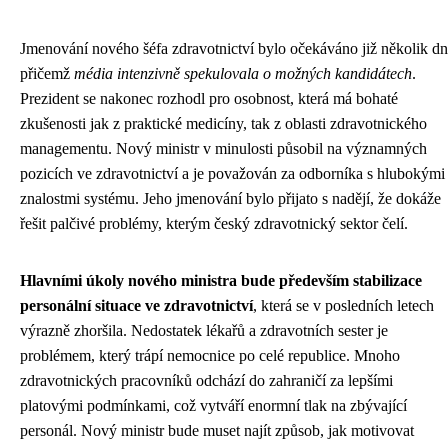
Jmenování nového šéfa zdravotnictví bylo očekáváno již několik dn
přičemž
média intenzivně spekulovala o možných kandidátech
.
Prezident se nakonec rozhodl pro osobnost, která má bohaté
zkušenosti jak z praktické medicíny, tak z oblasti zdravotnického
managementu. Nový ministr v minulosti působil na významných
pozicích ve zdravotnictví a je považován za odborníka s hlubokými
znalostmi systému. Jeho jmenování bylo přijato s nadějí, že dokáže
řešit palčivé problémy, kterým český zdravotnický sektor čelí.
Hlavními úkoly nového ministra bude především stabilizace
personální situace ve zdravotnictví
, která se v posledních letech
výrazně zhoršila. Nedostatek lékařů a zdravotních sester je
problémem, který trápí nemocnice po celé republice. Mnoho
zdravotnických pracovníků odchází do zahraničí za lepšími
platovými podmínkami, což vytváří enormní tlak na zbývající
personál. Nový ministr bude muset najít způsob, jak motivovat