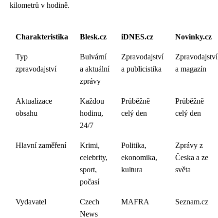
kilometrů v hodině.
Charakteristika
Blesk.cz
iDNES.cz
Novinky.cz
Typ
Bulvární
Zpravodajství
Zpravodajství
zpravodajství
a aktuální
a publicistika
a magazín
zprávy
Aktualizace
Každou
Průběžně
Průběžně
obsahu
hodinu,
celý den
celý den
24/7
Hlavní zaměření
Krimi,
Politika,
Zprávy z
celebrity,
ekonomika,
Česka a ze
sport,
kultura
světa
počasí
Vydavatel
Czech
MAFRA
Seznam.cz
News