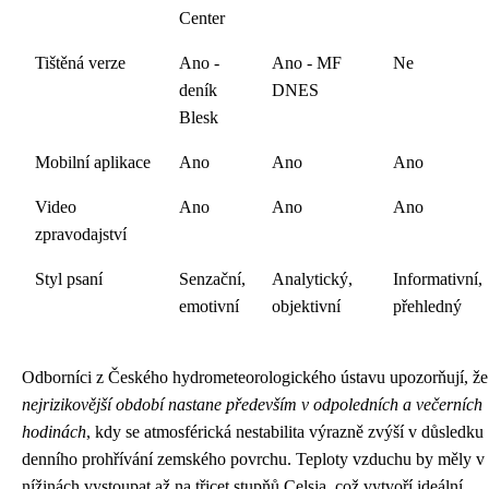
Center
Tištěná verze
Ano -
Ano - MF
Ne
deník
DNES
Blesk
Mobilní aplikace
Ano
Ano
Ano
Video
Ano
Ano
Ano
zpravodajství
Styl psaní
Senzační,
Analytický,
Informativní,
emotivní
objektivní
přehledný
Odborníci z Českého hydrometeorologického ústavu upozorňují, že
nejrizikovější období nastane především v odpoledních a večerních
hodinách
, kdy se atmosférická nestabilita výrazně zvýší v důsledku
denního prohřívání zemského povrchu. Teploty vzduchu by měly v
nížinách vystoupat až na třicet stupňů Celsia, což vytvoří ideální