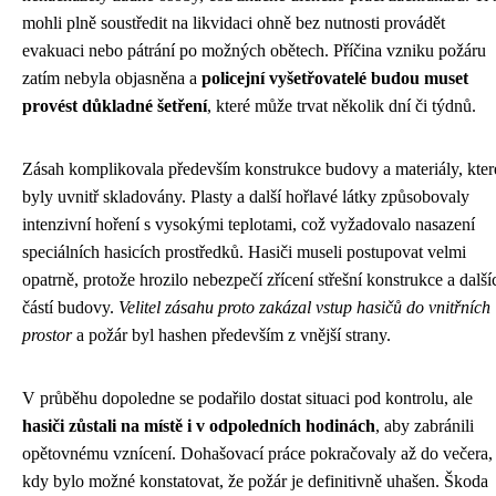
mohli plně soustředit na likvidaci ohně bez nutnosti provádět
evakuaci nebo pátrání po možných obětech. Příčina vzniku požáru
zatím nebyla objasněna a
policejní vyšetřovatelé budou muset
provést důkladné šetření
, které může trvat několik dní či týdnů.
Zásah komplikovala především konstrukce budovy a materiály, kter
byly uvnitř skladovány. Plasty a další hořlavé látky způsobovaly
intenzivní hoření s vysokými teplotami, což vyžadovalo nasazení
speciálních hasicích prostředků. Hasiči museli postupovat velmi
opatrně, protože hrozilo nebezpečí zřícení střešní konstrukce a další
částí budovy.
Velitel zásahu proto zakázal vstup hasičů do vnitřních
prostor
a požár byl hashen především z vnější strany.
V průběhu dopoledne se podařilo dostat situaci pod kontrolu, ale
hasiči zůstali na místě i v odpoledních hodinách
, aby zabránili
opětovnému vznícení. Dohašovací práce pokračovaly až do večera,
kdy bylo možné konstatovat, že požár je definitivně uhašen. Škoda