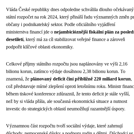
Vláda České republiky dnes odpoledne schválila dlouho očekávaný
státní rozpočet na rok 2024, který přináší řadu významných změn p
občany i podnikatelský sektor. Podle oficiálního vyjádření
ministerstva financí jde o
nejambicióznější fiskální plán za posled
desetiletí
, který má za cíl stabilizovat veřejné finance a zároveň
podpořit klíčové oblasti ekonomiky.
Celkové příjmy státního rozpočtu jsou naplánovány ve výši 2,16
bilionu korun, zatímco výdaje dosáhnou 2,38 bilionu korun. To
znamená, že
plánovaný deficit činí přibližně 220 miliard korun
,
což představuje mírné zlepšení oproti letošnímu roku. Ministr financ
během tiskové konference zdůraznil, že tento deficit je stále vyšší,
než by si vláda přála, ale současná ekonomická situace a nutnost
investic do strategických oblastí neumožňují razantnější úspory.
Významnou část rozpočtu tvoří sociální výdaje, které zahrnují
důchody, nemocenské dávky a podporu rodin s dětmi.
Důchodci se