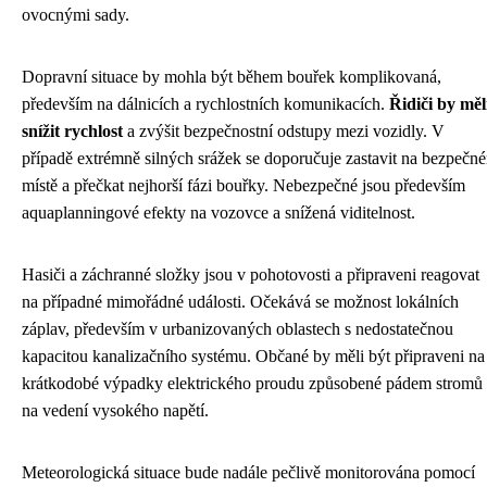
ovocnými sady.
Dopravní situace by mohla být během bouřek komplikovaná,
především na dálnicích a rychlostních komunikacích.
Řidiči by měl
snížit rychlost
a zvýšit bezpečnostní odstupy mezi vozidly. V
případě extrémně silných srážek se doporučuje zastavit na bezpečn
místě a přečkat nejhorší fázi bouřky. Nebezpečné jsou především
aquaplanningové efekty na vozovce a snížená viditelnost.
Hasiči a záchranné složky jsou v pohotovosti a připraveni reagovat
na případné mimořádné události. Očekává se možnost lokálních
záplav, především v urbanizovaných oblastech s nedostatečnou
kapacitou kanalizačního systému. Občané by měli být připraveni na
krátkodobé výpadky elektrického proudu způsobené pádem stromů
na vedení vysokého napětí.
Meteorologická situace bude nadále pečlivě monitorována pomocí