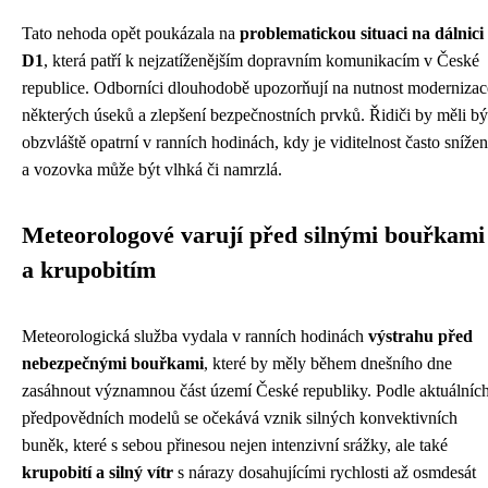
Tato nehoda opět poukázala na
problematickou situaci na dálnici
D1
, která patří k nejzatíženějším dopravním komunikacím v České
republice. Odborníci dlouhodobě upozorňují na nutnost modernizac
některých úseků a zlepšení bezpečnostních prvků. Řidiči by měli bý
obzvláště opatrní v ranních hodinách, kdy je viditelnost často sníže
a vozovka může být vlhká či namrzlá.
Meteorologové varují před silnými bouřkami
a krupobitím
Meteorologická služba vydala v ranních hodinách
výstrahu před
nebezpečnými bouřkami
, které by měly během dnešního dne
zasáhnout významnou část území České republiky. Podle aktuálníc
předpovědních modelů se očekává vznik silných konvektivních
buněk, které s sebou přinesou nejen intenzivní srážky, ale také
krupobití a silný vítr
s nárazy dosahujícími rychlosti až osmdesát