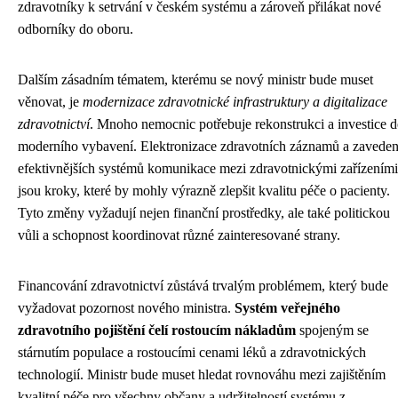
zdravotníky k setrvání v českém systému a zároveň přilákat nové
odborníky do oboru.
Dalším zásadním tématem, kterému se nový ministr bude muset
věnovat, je
modernizace zdravotnické infrastruktury a digitalizace
zdravotnictví
. Mnoho nemocnic potřebuje rekonstrukci a investice 
moderního vybavení. Elektronizace zdravotních záznamů a zaveden
efektivnějších systémů komunikace mezi zdravotnickými zařízeními
jsou kroky, které by mohly výrazně zlepšit kvalitu péče o pacienty.
Tyto změny vyžadují nejen finanční prostředky, ale také politickou
vůli a schopnost koordinovat různé zainteresované strany.
Financování zdravotnictví zůstává trvalým problémem, který bude
vyžadovat pozornost nového ministra.
Systém veřejného
zdravotního pojištění čelí rostoucím nákladům
spojeným se
stárnutím populace a rostoucími cenami léků a zdravotnických
technologií. Ministr bude muset hledat rovnováhu mezi zajištěním
kvalitní péče pro všechny občany a udržitelností systému z