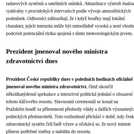
radarových systémů a satelitních snímků.
Aktualizace výstrah budo
vydávány v pravidelných intervalech
podle vývoje atmosférických
podmínek. Odborníci zdůrazňují, že i když bouřky mají lokální
charakter, jejich intenzita může být mimořádně vysoká a není vhod
podcenit potenciální rizika spojená s tímto meteorologickým jevem.
Prezident jmenoval nového ministra
zdravotnictví dnes
Prezident České republiky dnes v poledních hodinách oficiálně
jmenoval nového ministra zdravotnictví
, čímž ukončil
několikatýdenní spekulace a intenzivní politická jednání o obsazení
tohoto klíčového resortu. Slavnostní ceremoniál se konal na
Pražském hradě za přítomnosti předsedy vlády a dalších významný
politických představitelů. Toto rozhodnutí přichází v době, kdy čes
zdravotnický systém čelí řadě výzev a očekává se, že nový ministr
přinese potřebné změny a stabilitu do resortu.