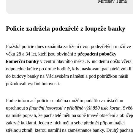
Miroslav Tůma
Policie zadržela podezřelé z loupeže banky
Pražská policie dnes oznámila zadržení dvou podezřelých mužů ve
věku 28 a 34 let, kteří jsou obviněni z
přepadení pobočky
komerční banky
v centru hlavního města. K incidentu došlo včera
odpoledne krátce po druhé hodině, kdy maskovaní pachatelé vnikli
do budovy banky na Václavském náměstí a pod pohrůžkou násilí
požadovali vydání hotovosti.
Podle informací policie se oběma mužům podařilo z místa činu
uprchnout s
finanční hotovostí v přibližné výši 850 tisíc korun
. Svěd
na místě popsali, že pachatelé měli na sobě tmavé oblečení a obličej
zakryté kuklami. Jeden z nich měl u sebe předmět připomínající
střelnou zbraň, kterou namířil na zaměstnance banky. Druhý pachat