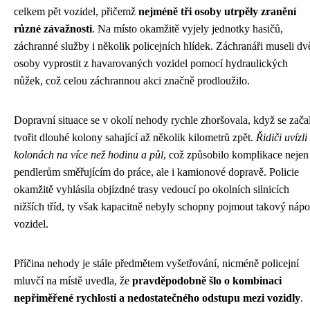
celkem pět vozidel, přičemž
nejméně tři osoby utrpěly zranění
různé závažnosti
. Na místo okamžitě vyjely jednotky hasičů,
záchranné služby i několik policejních hlídek. Záchranáři museli dv
osoby vyprostit z havarovaných vozidel pomocí hydraulických
nůžek, což celou záchrannou akci značně prodloužilo.
Dopravní situace se v okolí nehody rychle zhoršovala, když se zača
tvořit dlouhé kolony sahající až několik kilometrů zpět.
Řidiči uvízli
kolonách na více než hodinu a půl
, což způsobilo komplikace nejen
pendlerům směřujícím do práce, ale i kamionové dopravě. Policie
okamžitě vyhlásila objízdné trasy vedoucí po okolních silnicích
nižších tříd, ty však kapacitně nebyly schopny pojmout takový nápo
vozidel.
Příčina nehody je stále předmětem vyšetřování, nicméně policejní
mluvčí na místě uvedla, že
pravděpodobně šlo o kombinaci
nepřiměřené rychlosti a nedostatečného odstupu mezi vozidly
.