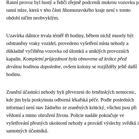
Ranní provoz byl hustý a řidiči zřejmě podcenili mokrou vozovku 
ranní mlze, která v této části Jihomoravského kraje není v tomto
období ničím neobvyklým.
Uzavírka dálnice trvala téměř tři hodiny, během nichž musely být
odstraněny vraky vozidel, provedeno vyšetření místa nehody a
důkladně vyčištěna vozovka od úlomků a uniklých provozních
kapalin.
Kompletní průjezdnost byla obnovena až krátce před
devátou hodinou dopoledne
, ovšem kolony se rozjížděly ještě další
hodinu.
Zranění účastníci nehody byli převezeni do brněnských nemocnic,
kde jim byla poskytnuta odborná lékařská péče. Podle posledních
informací není stav žádného ze zraněných kritický, všichni jsou při
vědomí a mimo ohrožení života. Policie nadále pokračuje ve
vyšetřování přesných okolností nehody a provádí výslechy svědků i
samotných účastníků.