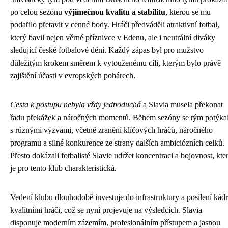
po celou sezónu
výjimečnou kvalitu a stabilitu
, kterou se mu
podařilo přetavit v cenné body. Hráči předváděli atraktivní fotbal,
který bavil nejen věrné příznivce v Edenu, ale i neutrální diváky
sledující české fotbalové dění. Každý zápas byl pro mužstvo
důležitým krokem směrem k vytouženému cíli, kterým bylo právě
zajištění účasti v evropských pohárech.
Cesta k postupu nebyla vždy jednoduchá
a Slavia musela překonat
řadu překážek a náročných momentů. Během sezóny se tým potýka
s různými výzvami, včetně zranění klíčových hráčů, náročného
programu a silné konkurence ze strany dalších ambiciózních celků.
Přesto dokázali fotbalisté Slavie udržet koncentraci a bojovnost, kte
je pro tento klub charakteristická.
Vedení klubu dlouhodobě investuje do infrastruktury a posílení kád
kvalitními hráči, což se nyní projevuje na výsledcích. Slavia
disponuje moderním zázemím, profesionálním přístupem a jasnou