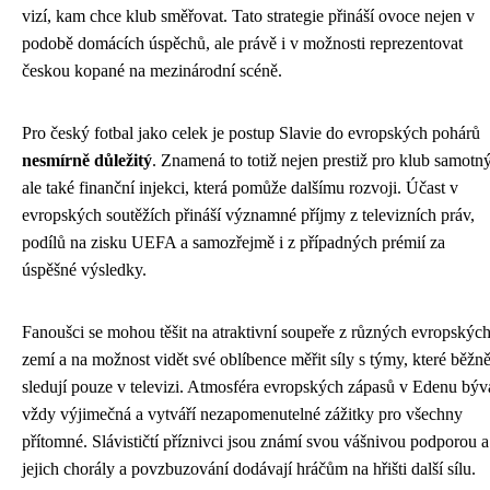
vizí, kam chce klub směřovat. Tato strategie přináší ovoce nejen v
podobě domácích úspěchů, ale právě i v možnosti reprezentovat
českou kopané na mezinárodní scéně.
Pro český fotbal jako celek je postup Slavie do evropských pohárů
nesmírně důležitý
. Znamená to totiž nejen prestiž pro klub samotný
ale také finanční injekci, která pomůže dalšímu rozvoji. Účast v
evropských soutěžích přináší významné příjmy z televizních práv,
podílů na zisku UEFA a samozřejmě i z případných prémií za
úspěšné výsledky.
Fanoušci se mohou těšit na atraktivní soupeře z různých evropskýc
zemí a na možnost vidět své oblíbence měřit síly s týmy, které běžn
sledují pouze v televizi. Atmosféra evropských zápasů v Edenu býv
vždy výjimečná a vytváří nezapomenutelné zážitky pro všechny
přítomné. Slávističtí příznivci jsou známí svou vášnivou podporou a
jejich chorály a povzbuzování dodávají hráčům na hřišti další sílu.