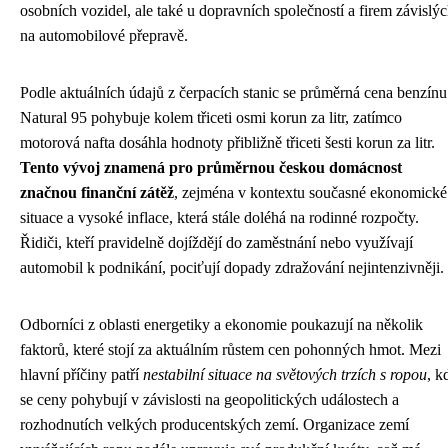
osobních vozidel, ale také u dopravních společností a firem závislý
na automobilové přepravě.
Podle aktuálních údajů z čerpacích stanic se průměrná cena benzínu
Natural 95 pohybuje kolem třiceti osmi korun za litr, zatímco
motorová nafta dosáhla hodnoty přibližně třiceti šesti korun za litr.
Tento vývoj znamená pro průměrnou českou domácnost
značnou finanční zátěž
, zejména v kontextu současné ekonomické
situace a vysoké inflace, která stále doléhá na rodinné rozpočty.
Řidiči, kteří pravidelně dojíždějí do zaměstnání nebo využívají
automobil k podnikání, pociťují dopady zdražování nejintenzivněji.
Odborníci z oblasti energetiky a ekonomie poukazují na několik
faktorů, které stojí za aktuálním růstem cen pohonných hmot. Mezi
hlavní příčiny patří
nestabilní situace na světových trzích s ropou
, k
se ceny pohybují v závislosti na geopolitických událostech a
rozhodnutích velkých producentských zemí. Organizace zemí