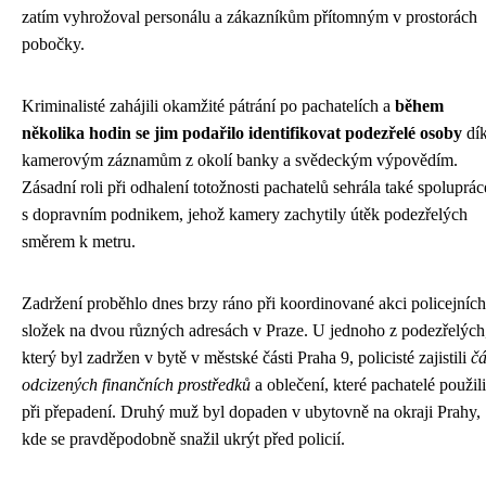
zatím vyhrožoval personálu a zákazníkům přítomným v prostorách
pobočky.
Kriminalisté zahájili okamžité pátrání po pachatelích a
během
několika hodin se jim podařilo identifikovat podezřelé osoby
dí
kamerovým záznamům z okolí banky a svědeckým výpovědím.
Zásadní roli při odhalení totožnosti pachatelů sehrála také spoluprác
s dopravním podnikem, jehož kamery zachytily útěk podezřelých
směrem k metru.
Zadržení proběhlo dnes brzy ráno při koordinované akci policejních
složek na dvou různých adresách v Praze. U jednoho z podezřelých
který byl zadržen v bytě v městské části Praha 9, policisté zajistili
čá
odcizených finančních prostředků
a oblečení, které pachatelé použili
při přepadení. Druhý muž byl dopaden v ubytovně na okraji Prahy,
kde se pravděpodobně snažil ukrýt před policií.