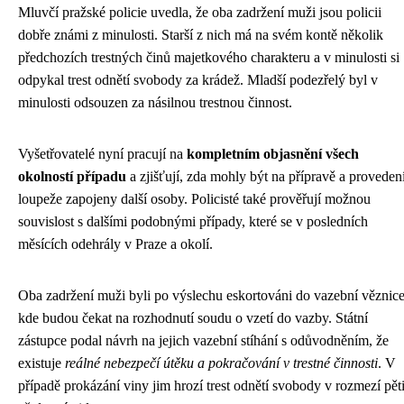
Mluvčí pražské policie uvedla, že oba zadržení muži jsou policii
dobře známi z minulosti. Starší z nich má na svém kontě několik
předchozích trestných činů majetkového charakteru a v minulosti si
odpykal trest odnětí svobody za krádež. Mladší podezřelý byl v
minulosti odsouzen za násilnou trestnou činnost.
Vyšetřovatelé nyní pracují na
kompletním objasnění všech
okolností případu
a zjišťují, zda mohly být na přípravě a proveden
loupeže zapojeny další osoby. Policisté také prověřují možnou
souvislost s dalšími podobnými případy, které se v posledních
měsících odehrály v Praze a okolí.
Oba zadržení muži byli po výslechu eskortováni do vazební věznice
kde budou čekat na rozhodnutí soudu o vzetí do vazby. Státní
zástupce podal návrh na jejich vazební stíhání s odůvodněním, že
existuje
reálné nebezpečí útěku a pokračování v trestné činnosti
. V
případě prokázání viny jim hrozí trest odnětí svobody v rozmezí pět