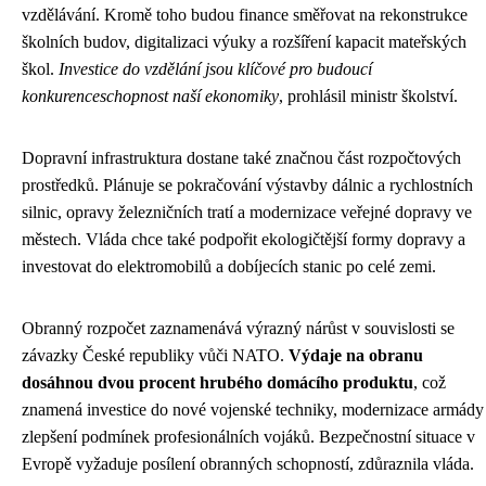
vzdělávání. Kromě toho budou finance směřovat na rekonstrukce
školních budov, digitalizaci výuky a rozšíření kapacit mateřských
škol.
Investice do vzdělání jsou klíčové pro budoucí
konkurenceschopnost naší ekonomiky
, prohlásil ministr školství.
Dopravní infrastruktura dostane také značnou část rozpočtových
prostředků. Plánuje se pokračování výstavby dálnic a rychlostních
silnic, opravy železničních tratí a modernizace veřejné dopravy ve
městech. Vláda chce také podpořit ekologičtější formy dopravy a
investovat do elektromobilů a dobíjecích stanic po celé zemi.
Obranný rozpočet zaznamenává výrazný nárůst v souvislosti se
závazky České republiky vůči NATO.
Výdaje na obranu
dosáhnou dvou procent hrubého domácího produktu
, což
znamená investice do nové vojenské techniky, modernizace armády
zlepšení podmínek profesionálních vojáků. Bezpečnostní situace v
Evropě vyžaduje posílení obranných schopností, zdůraznila vláda.