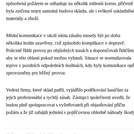
způsobená požárem se odhaduje na několik milionů korun, přičemž
byla zničena nejen samotná budova skladu, ale i veškeré uskladněn
materiály a zboží.
Místní komunikace v okolí místa zásahu musely být po dobu
několika hodin uzavřeny, což způsobilo komplikace v dopravě.
Policisté řídili provoz po objízdných trasách a doporučovali řidičům
aby se této oblasti pokud možno vyhnuli. Situace se normalizovala
teprve v pozdních odpoledních hodinách, kdy byly komunikace opě
zprovozněny pro běžný provoz.
Vedení firmy, které sklad patřil, vyjádřilo poděkování hasičům za
jejich profesionální a rychlý zásah. Zástupci společnosti uvedli, že
budou plně spolupracovat s vyšetřovateli při objasňování příčin
požáru a že již zahájili jednání s pojišťovnou ohledně náhrady škod