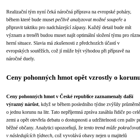
Realizační tým nyní čeká náročná příprava na evropské poháry,
během které bude muset
pečlivě analyzovat možné soupeře
a
připravit taktiku pro nadcházející zápasy. Každý detail bude mít
význam a trenéři budou muset najít optimální složení týmu pro různ
herní situace. Slavia má zkušenosti z předchozích účastí v
evropských soutěžích, což jí může být výhodou při přípravě na
náročné duely.
Ceny pohonných hmot opět vzrostly o korun
Ceny pohonných hmot v České republice zaznamenaly další
výrazný nárůst
, když se během posledního týdne zvýšily průměrn
o jednu korunu na litr. Tato nepříjemná zpráva zasáhla řidiče po cel
zemi a opět otevřela debatu o dostupnosti a udržitelnosti cen paliv p
běžné občany. Analytici upozorňují, že
tento trend může pokračovat
v následujících týdnech
, což vyvolává obavy nejen u majitelů