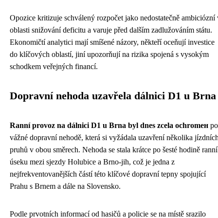
Opozice kritizuje schválený rozpočet jako nedostatečně ambiciózní 
oblasti snižování deficitu a varuje před dalším zadlužováním státu.
Ekonomičtí analytici mají smíšené názory, někteří oceňují investice
do klíčových oblastí, jiní upozorňují na rizika spojená s vysokým
schodkem veřejných financí.
Dopravní nehoda uzavřela dálnici D1 u Brna
Ranní provoz na dálnici D1 u Brna byl dnes zcela ochromен
po
vážné dopravní nehodě, která si vyžádala uzavření několika jízdníc
pruhů v obou směrech. Nehoda se stala krátce po šesté hodině ranní
úseku mezi sjezdy Holubice a Brno-jih, což je jedna z
nejfrekventovanějších částí této klíčové dopravní tepny spojující
Prahu s Brnem a dále na Slovensko.
Podle prvotních informací od hasičů a policie se na místě srazilo