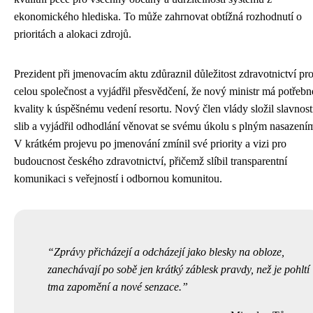
ekonomického hlediska. To může zahrnovat obtížná rozhodnutí o
prioritách a alokaci zdrojů.
Prezident při jmenovacím aktu zdůraznil důležitost zdravotnictví pr
celou společnost a vyjádřil přesvědčení, že nový ministr má potřebn
kvality k úspěšnému vedení resortu. Nový člen vlády složil slavnost
slib a vyjádřil odhodlání věnovat se svému úkolu s plným nasazení
V krátkém projevu po jmenování zmínil své priority a vizi pro
budoucnost českého zdravotnictví, přičemž slíbil transparentní
komunikaci s veřejností i odbornou komunitou.
Zprávy přicházejí a odcházejí jako blesky na obloze,
zanechávají po sobě jen krátký záblesk pravdy, než je pohltí
tma zapomění a nové senzace.