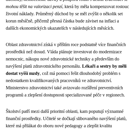
mohou těšit na valorizaci penzí
, která by měla kompenzovat rostouc
životní náklady. Průměrný důchod by se měl zvýšit o několik set
korun měsíčně, přičemž přesná částka bude záviset na inflaci a
dalších ekonomických ukazatelích v následujících měsících.
Oblast zdravotnictví získá v příštím roce podstatně více finančních
prostředků než dosud. Vláda plánuje investovat do modernizace
nemocnic, nákupu nové zdravotnické techniky a především do
navýšení platů zdravotnického personálu.
Lékaři a sestry by měli
dostat vyšší mzdy
, což má pomoci řešit dlouhodobý problém s
nedostatkem kvalifikovaných pracovníků ve zdravotnictví.
Ministerstvo zdravotnictví také avizovalo rozšíření preventivních
programů a zlepšení dostupnosti specializované péče v regionech.
Školství patří mezi další prioritní oblasti, kam poputují významné
finanční prostředky. Učitelé se dočkají slibovaného navýšení platů,
které má přilákat do oboru nové pedagogy a zlepšit kvalitu