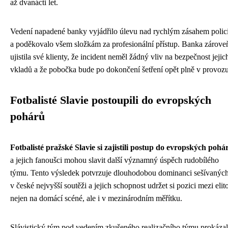
až dvanácti let.
Vedení napadené banky vyjádřilo úlevu nad rychlým zásahem polic
a poděkovalo všem složkám za profesionální přístup. Banka zárove
ujistila své klienty, že incident neměl žádný vliv na bezpečnost jejic
vkladů a že pobočka bude po dokončení šetření opět plně v provozu
Fotbalisté Slavie postoupili do evropských
pohárů
Fotbalisté pražské Slavie si zajistili postup do evropských pohá
a jejich fanoušci mohou slavit další významný úspěch rudobílého
týmu. Tento výsledek potvrzuje dlouhodobou dominanci sešívanýc
v české nejvyšší soutěži a jejich schopnost udržet si pozici mezi elit
nejen na domácí scéné, ale i v mezinárodním měřítku.
Slávistický tým pod vedením zkušeného realizačního týmu prokázal