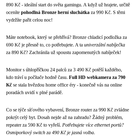
890 Kč - ideální start do světa gamingu. A když už hrajete, určitě
oceníte
pohodlná Bronze herní sluchátka
za 990 Kč. S těmi
vydržíte pařit celou noc!
Máte notebook, který se přehřívá? Bronze chladicí podložka za
690 Kč je přesně to, co potřebujete. A ta
univerzální nabíječka
za 890 Kč? Zachránila už spoustu zapomenutých nabíječek!
Monitor s úhlopříčkou 24 palců za 3 490 Kč potěší každého,
kdo tráví u počítače hodně času.
Full HD webkamera za 790
Kč
se stala hvězdou home office éry - konečně vás na online
poradách uvidí v plné parádě.
Co se týče síťového vybavení, Bronze router za 990 Kč zvládne
pokrýt celý byt. Dosah nejde až na zahradu? Žádný problém,
repeater za 590 Kč to vyřeší.
Potřebujete více ethernet portů?
Osmiporkový switch za 490 Kč je jasná volba
.