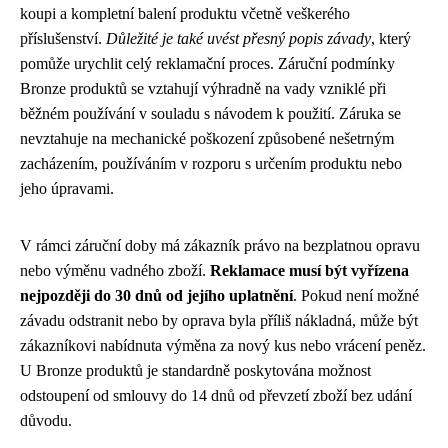
koupi a kompletní balení produktu včetně veškerého
příslušenství.
Důležité je také uvést přesný popis závady
, který
pomůže urychlit celý reklamační proces. Záruční podmínky
Bronze produktů se vztahují výhradně na vady vzniklé při
běžném používání v souladu s návodem k použití. Záruka se
nevztahuje na mechanické poškození způsobené nešetrným
zacházením, používáním v rozporu s určením produktu nebo
jeho úpravami.
V rámci záruční doby má zákazník právo na bezplatnou opravu
nebo výměnu vadného zboží.
Reklamace musí být vyřízena
nejpozději do 30 dnů od jejího uplatnění
. Pokud není možné
závadu odstranit nebo by oprava byla příliš nákladná, může být
zákazníkovi nabídnuta výměna za nový kus nebo vrácení peněz.
U Bronze produktů je standardně poskytována možnost
odstoupení od smlouvy do 14 dnů od převzetí zboží bez udání
důvodu.