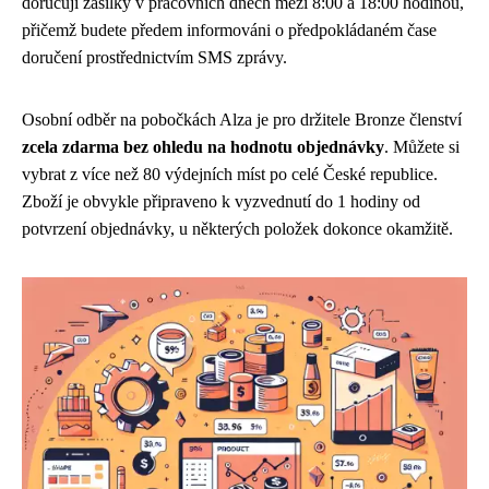
doručují zásilky v pracovních dnech mezi 8:00 a 18:00 hodinou,
přičemž budete předem informováni o předpokládaném čase
doručení prostřednictvím SMS zprávy.
Osobní odběr na pobočkách Alza je pro držitele Bronze členství
zcela zdarma bez ohledu na hodnotu objednávky
. Můžete si
vybrat z více než 80 výdejních míst po celé České republice.
Zboží je obvykle připraveno k vyzvednutí do 1 hodiny od
potvrzení objednávky, u některých položek dokonce okamžitě.