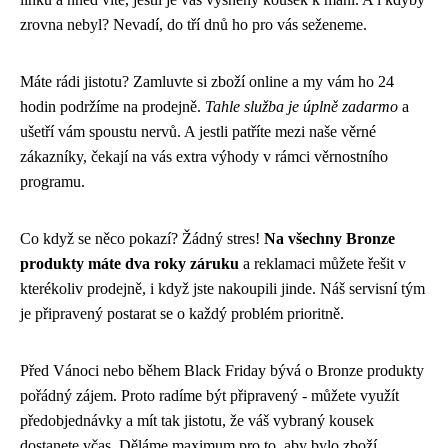
zrovna nebyl? Nevadí, do tří dnů ho pro vás seženeme.
Máte rádi jistotu? Zamluvte si zboží online a my vám ho 24
hodin podržíme na prodejně.
Tahle služba je úplně zadarmo
a
ušetří vám spoustu nervů. A jestli patříte mezi naše věrné
zákazníky, čekají na vás extra výhody v rámci věrnostního
programu.
Co když se něco pokazí? Žádný stres!
Na všechny Bronze
produkty máte dva roky záruku
a reklamaci můžete řešit v
kterékoliv prodejně, i když jste nakoupili jinde. Náš servisní tým
je připravený postarat se o každý problém prioritně.
Před Vánoci nebo během Black Friday bývá o Bronze produkty
pořádný zájem. Proto radíme být připravený - můžete využít
předobjednávky a mít tak jistotu, že váš vybraný kousek
dostanete včas. Děláme maximum pro to, aby bylo zboží