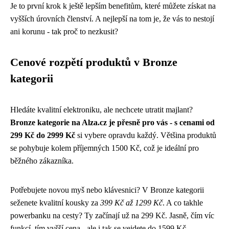
Je to první krok k ještě lepším benefitům, které můžete získat na
vyšších úrovních členství. A nejlepší na tom je, že vás to nestojí
ani korunu - tak proč to nezkusit?
Cenové rozpětí produktů v Bronze
kategorii
Hledáte kvalitní elektroniku, ale nechcete utratit majlant?
Bronze kategorie na Alza.cz je přesně pro vás - s cenami od
299 Kč do 2999 Kč
si vybere opravdu každý. Většina produktů
se pohybuje kolem příjemných 1500 Kč, což je ideální pro
běžného zákazníka.
Potřebujete novou myš nebo klávesnici? V Bronze kategorii
seženete kvalitní kousky za
399 Kč až 1299 Kč
. A co takhle
powerbanku na cesty? Ty začínají už na 299 Kč. Jasně, čím víc
funkcí, tím vyšší cena - ale i tak se vejdete do 1599 Kč.