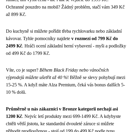
Ochranné pouzdro na mobil? Žádný problém, stačí vám 349 Kč
až 899 Kč.
Do kuchyně si můžete pořídit třeba rychlovarku nebo základní
kávovar. Tyhle pomocníky najdete
v rozmezí od 799 Kč do
2499 Kč
. Hráči ocení základní herní vybavení - myši a podložky
od 499 Kč do 1799 Kč.
Víte, co je super?
Během Black Friday nebo vánočních
výprodejů můžete ušetřit až 40 %
! Běžně se slevy pohybují mezi
15-25 %. A když máte Alza Premium, čeká vás bonus dalších 5-
10 % dolů.
Průměrně u nás zákazníci v Bronze kategorii nechají asi
1200 Kč
. Nejvíc letí produkty mezi 699-1499 Kč. A kdybyste
chtěli větší jistotu, ke standardní dvouleté záruce si můžete
přihodit prodlouženou - stojí od 199 do 499 Kč podle typu