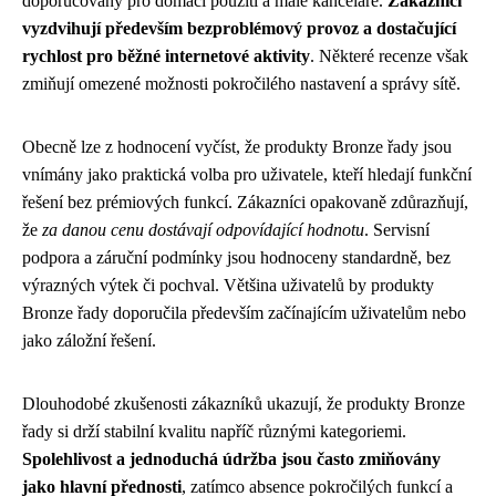
doporučovány pro domácí použití a malé kanceláře.
Zákazníci
vyzdvihují především bezproblémový provoz a dostačující
rychlost pro běžné internetové aktivity
. Některé recenze však
zmiňují omezené možnosti pokročilého nastavení a správy sítě.
Obecně lze z hodnocení vyčíst, že produkty Bronze řady jsou
vnímány jako praktická volba pro uživatele, kteří hledají funkční
řešení bez prémiových funkcí. Zákazníci opakovaně zdůrazňují,
že
za danou cenu dostávají odpovídající hodnotu
. Servisní
podpora a záruční podmínky jsou hodnoceny standardně, bez
výrazných výtek či pochval. Většina uživatelů by produkty
Bronze řady doporučila především začínajícím uživatelům nebo
jako záložní řešení.
Dlouhodobé zkušenosti zákazníků ukazují, že produkty Bronze
řady si drží stabilní kvalitu napříč různými kategoriemi.
Spolehlivost a jednoduchá údržba jsou často zmiňovány
jako hlavní přednosti
, zatímco absence pokročilých funkcí a