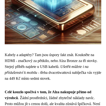
Kabely a adaptéry? Tam jsou úspory fakt znát. Koukněte na
HDMI - značkový za pětikilo, nebo Alza Bronze za tři stovky.
Stejný příběh najdete u USB kabelů.
Ušetřit můžete i na
příslušenství k mobilu
- třeba dvacetiwattová nabíječka vás vyjde
na 449 Kč místo sedmi stovek.
Celé kouzlo spočívá v tom, že Alza nakupuje přímo od
výrobců
. Žádní prostředníci, žádné zbytečné náklady navíc.
Proto můžou jít s cenou dolů, ale kvalita zůstává špičková. Není