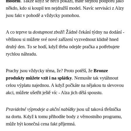
modelů
. Takže když se něco pokazí, máte stejnou podporu jako
někdo, kdo si koupil ten nejdražší model. Navíc servisáci z Alzy
jsou fakt v pohodě a vždycky pomohou.
A co teprve ta
dostupnost zboží
! Žádné čekání týdny na dodání -
většinou si můžete své nové zařízení vyzvednout klidně hned
druhý den. To se hodí, když třeba odejde pračka a potřebujete
rychlou náhradu.
Prachy jsou vždycky téma, že? Proto potěší, že
Bronze
produkty můžete vzít i na splátky
. Nemusíte tak vytáhnout
celou výplatu najednou. A když počkáte na nějakou tu slevovou
akci, můžete ušetřit ještě víc - Alza jich dělá spoustu.
Pravidelné výprodeje a akční nabídky
jsou už taková třešnička
na dortu. Když k tomu přihodíte body z věrnostního programu,
může být konečná cena fakt příjemná.