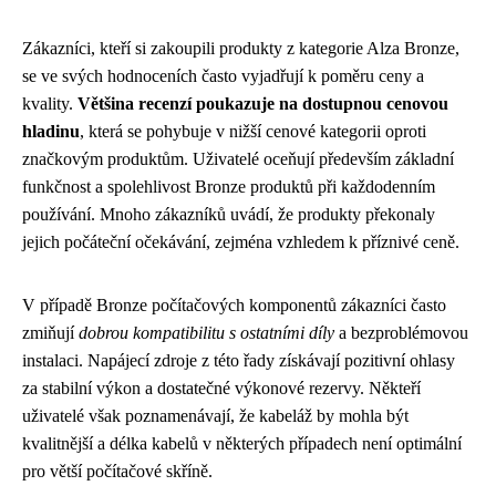
Zákazníci, kteří si zakoupili produkty z kategorie Alza Bronze,
se ve svých hodnoceních často vyjadřují k poměru ceny a
kvality.
Většina recenzí poukazuje na dostupnou cenovou
hladinu
, která se pohybuje v nižší cenové kategorii oproti
značkovým produktům. Uživatelé oceňují především základní
funkčnost a spolehlivost Bronze produktů při každodenním
používání. Mnoho zákazníků uvádí, že produkty překonaly
jejich počáteční očekávání, zejména vzhledem k příznivé ceně.
V případě Bronze počítačových komponentů zákazníci často
zmiňují
dobrou kompatibilitu s ostatními díly
a bezproblémovou
instalaci. Napájecí zdroje z této řady získávají pozitivní ohlasy
za stabilní výkon a dostatečné výkonové rezervy. Někteří
uživatelé však poznamenávají, že kabeláž by mohla být
kvalitnější a délka kabelů v některých případech není optimální
pro větší počítačové skříně.