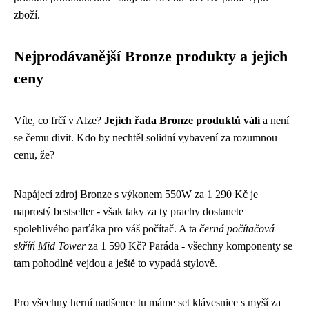
zboží.
Nejprodávanější Bronze produkty a jejich
ceny
Víte, co frčí v Alze?
Jejich řada Bronze produktů válí
a není
se čemu divit. Kdo by nechtěl solidní vybavení za rozumnou
cenu, že?
Napájecí zdroj Bronze s výkonem 550W za 1 290 Kč je
naprostý bestseller - však taky za ty prachy dostanete
spolehlivého parťáka pro váš počítač. A ta
černá počítačová
skříň Mid Tower
za 1 590 Kč? Paráda - všechny komponenty se
tam pohodlně vejdou a ještě to vypadá stylově.
Pro všechny herní nadšence tu máme set klávesnice s myší za