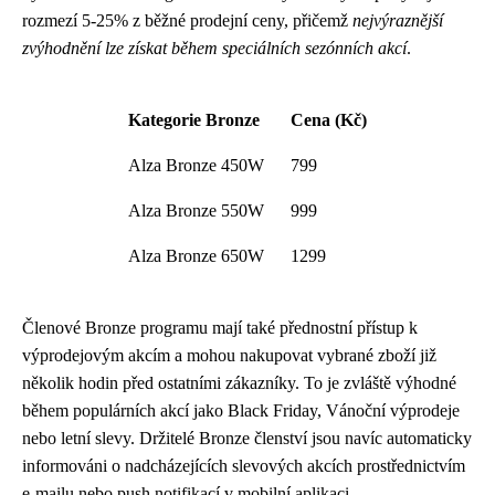
rozmezí 5-25% z běžné prodejní ceny, přičemž
nejvýraznější
zvýhodnění lze získat během speciálních sezónních akcí
.
Kategorie Bronze
Cena (Kč)
Alza Bronze 450W
799
Alza Bronze 550W
999
Alza Bronze 650W
1299
Členové Bronze programu mají také přednostní přístup k
výprodejovým akcím a mohou nakupovat vybrané zboží již
několik hodin před ostatními zákazníky. To je zvláště výhodné
během populárních akcí jako Black Friday, Vánoční výprodeje
nebo letní slevy. Držitelé Bronze členství jsou navíc automaticky
informováni o nadcházejících slevových akcích prostřednictvím
e-mailu nebo push notifikací v mobilní aplikaci.