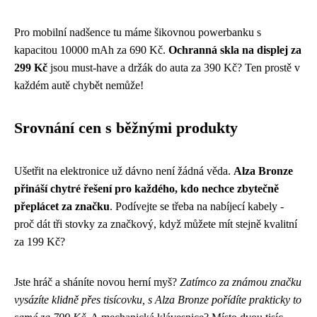
Pro mobilní nadšence tu máme šikovnou powerbanku s
kapacitou 10000 mAh za 690 Kč.
Ochranná skla na displej za
299 Kč
jsou must-have a držák do auta za 390 Kč? Ten prostě v
každém autě chybět nemůže!
Srovnání cen s běžnými produkty
Ušetřit na elektronice už dávno není žádná věda.
Alza Bronze
přináší chytré řešení pro každého, kdo nechce zbytečně
přeplácet za značku
. Podívejte se třeba na nabíjecí kabely -
proč dát tři stovky za značkový, když můžete mít stejně kvalitní
za 199 Kč?
Jste hráč a sháníte novou herní myš?
Zatímco za známou značku
vysázíte klidně přes tisícovku, s Alza Bronze pořídíte prakticky to