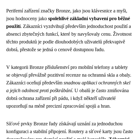
Periferní zařízení značky Bronze, jako jsou klávesnice a myši,
jsou hodnoceny jako
spolehlivé základní vybavení pro běžné
použití
. Zákazníci vyzdvihují především jednoduchost použití a
absenci zbytečných funkcí, které by navyšovaly cenu. Životnost
těchto produktů je podle dlouhodobých uživatelů překvapivě
dobrá, přestože se jedná o cenově dostupnou řadu.
V kategorii Bronze příslušenství pro mobilní telefony a tablety
se objevují převážně pozitivní recenze na ochranná skla a obaly.
Zákazníci oceňují především
snadnou aplikaci ochranných skel
a jejich odolnost proti poškrábání
. U obalů je často zmiňována
dobrá ochrana zařízení při pádu, i když někteří uživatelé
upozorňují na méně precizní zpracování spojů a hran.
Síťové prvky Bronze řady získávají uznání za jednoduchou
konfiguraci a stabilní připojení. Routery a síťové karty jsou často