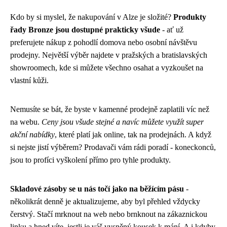
Kdo by si myslel, že nakupování v Alze je složité?
Produkty
řady Bronze jsou dostupné prakticky všude
- ať už
preferujete nákup z pohodlí domova nebo osobní návštěvu
prodejny. Největší výběr najdete v pražských a bratislavských
showroomech, kde si můžete všechno osahat a vyzkoušet na
vlastní kůži.
Nemusíte se bát, že byste v kamenné prodejně zaplatili víc než
na webu.
Ceny jsou všude stejné a navíc můžete využít super
akční nabídky
, které platí jak online, tak na prodejnách. A když
si nejste jistí výběrem? Prodavači vám rádi poradí - koneckonců,
jsou to profíci vyškolení přímo pro tyhle produkty.
Skladové zásoby se u nás točí jako na běžícím pásu
-
několikrát denně je aktualizujeme, aby byl přehled vždycky
čerstvý. Stačí mrknout na web nebo brnknout na zákaznickou
linku a hned víte, jestli je váš vysněný kousek k mání. A i kdyby