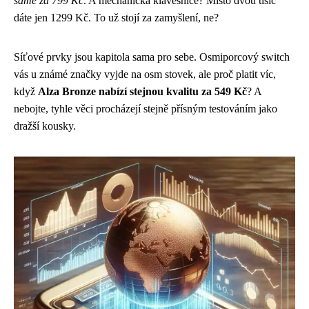
samé za 799 Kč
. A mechanická klávesnice? Místo dvou tisíc
dáte jen 1299 Kč. To už stojí za zamyšlení, ne?
Síťové prvky jsou kapitola sama pro sebe. Osmiporcový switch
vás u známé značky vyjde na osm stovek, ale proč platit víc,
když
Alza Bronze nabízí stejnou kvalitu za 549 Kč
? A
nebojte, tyhle věci procházejí stejně přísným testováním jako
dražší kousky.