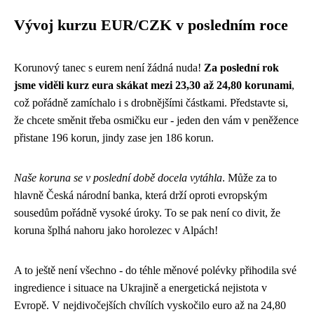
Vývoj kurzu EUR/CZK v posledním roce
Korunový tanec s eurem není žádná nuda!
Za poslední rok
jsme viděli kurz eura skákat mezi 23,30 až 24,80 korunami
,
což pořádně zamíchalo i s drobnějšími částkami. Představte si,
že chcete směnit třeba osmičku eur - jeden den vám v peněžence
přistane 196 korun, jindy zase jen 186 korun.
Naše koruna se v poslední době docela vytáhla
. Může za to
hlavně Česká národní banka, která drží oproti evropským
sousedům pořádně vysoké úroky. To se pak není co divit, že
koruna šplhá nahoru jako horolezec v Alpách!
A to ještě není všechno - do téhle měnové polévky přihodila své
ingredience i situace na Ukrajině a energetická nejistota v
Evropě. V nejdivočejších chvílích vyskočilo euro až na 24,80