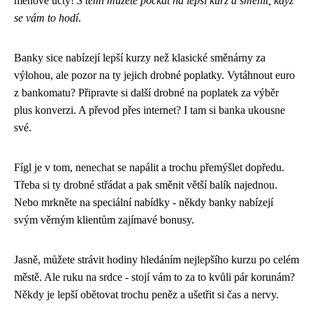
měnové účty!
S těmi můžete počkat na lepší kurz a směnit, když
se vám to hodí
.
Banky sice nabízejí lepší kurzy než klasické směnárny za
výlohou, ale pozor na ty jejich drobné poplatky. Vytáhnout euro
z bankomatu? Připravte si další drobné na poplatek za výběr
plus konverzi. A převod přes internet? I tam si banka ukousne
své.
Fígl je v tom, nenechat se napálit a trochu přemýšlet dopředu.
Třeba si ty drobné střádat a pak směnit větší balík najednou.
Nebo mrkněte na speciální nabídky - někdy banky nabízejí
svým věrným klientům zajímavé bonusy.
Jasně, můžete strávit hodiny hledáním nejlepšího kurzu po celém
městě. Ale ruku na srdce - stojí vám to za to kvůli pár korunám?
Někdy je lepší obětovat trochu peněz a ušetřit si čas a nervy.