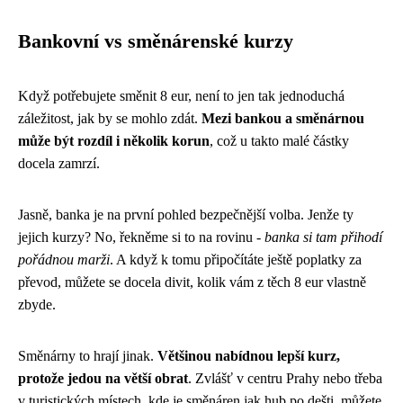
Bankovní vs směnárenské kurzy
Když potřebujete směnit 8 eur, není to jen tak jednoduchá
záležitost, jak by se mohlo zdát.
Mezi bankou a směnárnou
může být rozdíl i několik korun
, což u takto malé částky
docela zamrzí.
Jasně, banka je na první pohled bezpečnější volba. Jenže ty
jejich kurzy? No, řekněme si to na rovinu -
banka si tam přihodí
pořádnou marži
. A když k tomu připočítáte ještě poplatky za
převod, můžete se docela divit, kolik vám z těch 8 eur vlastně
zbyde.
Směnárny to hrají jinak.
Většinou nabídnou lepší kurz,
protože jedou na větší obrat
. Zvlášť v centru Prahy nebo třeba
v turistických místech, kde je směnáren jak hub po dešti, můžete