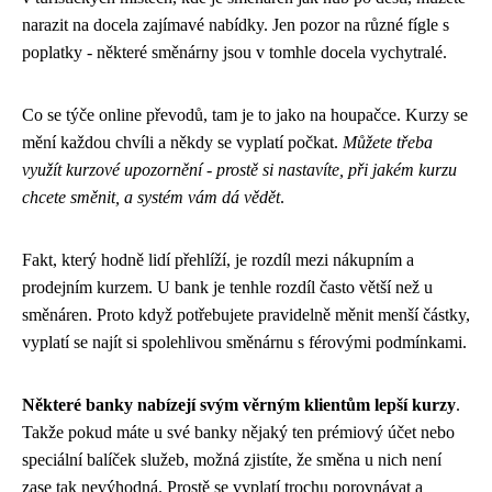
narazit na docela zajímavé nabídky. Jen pozor na různé fígle s
poplatky - některé směnárny jsou v tomhle docela vychytralé.
Co se týče online převodů, tam je to jako na houpačce. Kurzy se
mění každou chvíli a někdy se vyplatí počkat.
Můžete třeba
využít kurzové upozornění - prostě si nastavíte, při jakém kurzu
chcete směnit, a systém vám dá vědět
.
Fakt, který hodně lidí přehlíží, je rozdíl mezi nákupním a
prodejním kurzem. U bank je tenhle rozdíl často větší než u
směnáren. Proto když potřebujete pravidelně měnit menší částky,
vyplatí se najít si spolehlivou směnárnu s férovými podmínkami.
Některé banky nabízejí svým věrným klientům lepší kurzy
.
Takže pokud máte u své banky nějaký ten prémiový účet nebo
speciální balíček služeb, možná zjistíte, že směna u nich není
zase tak nevýhodná. Prostě se vyplatí trochu porovnávat a