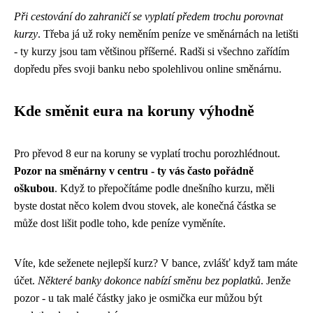
Při cestování do zahraničí se vyplatí předem trochu porovnat
kurzy
. Třeba já už roky neměním peníze ve směnárnách na letišti
- ty kurzy jsou tam většinou příšerné. Radši si všechno zařídím
dopředu přes svoji banku nebo spolehlivou online směnárnu.
Kde směnit eura na koruny výhodně
Pro převod 8 eur na koruny se vyplatí trochu porozhlédnout.
Pozor na směnárny v centru - ty vás často pořádně
oškubou
. Když to přepočítáme podle dnešního kurzu, měli
byste dostat něco kolem dvou stovek, ale konečná částka se
může dost lišit podle toho, kde peníze vyměníte.
Víte, kde seženete nejlepší kurz? V bance, zvlášť když tam máte
účet.
Některé banky dokonce nabízí směnu bez poplatků
. Jenže
pozor - u tak malé částky jako je osmička eur můžou být