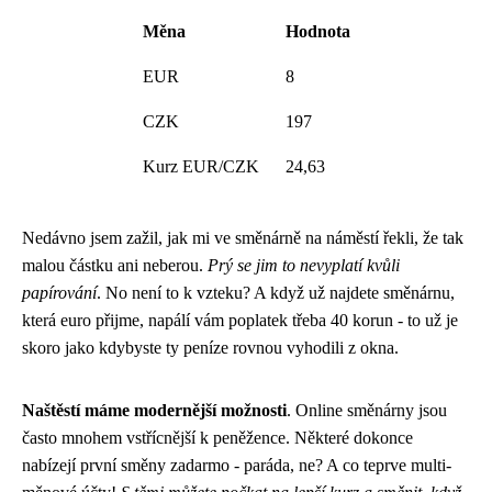
Měna
Hodnota
EUR
8
CZK
197
Kurz EUR/CZK
24,63
Nedávno jsem zažil, jak mi ve směnárně na náměstí řekli, že tak
malou částku ani neberou.
Prý se jim to nevyplatí kvůli
papírování
. No není to k vzteku? A když už najdete směnárnu,
která euro přijme, napálí vám poplatek třeba 40 korun - to už je
skoro jako kdybyste ty peníze rovnou vyhodili z okna.
Naštěstí máme modernější možnosti
. Online směnárny jsou
často mnohem vstřícnější k peněžence. Některé dokonce
nabízejí první směny zadarmo - paráda, ne? A co teprve multi-