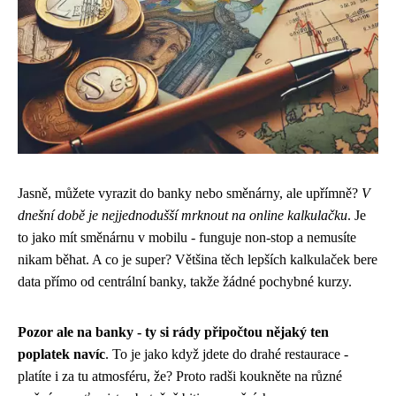
Jasně, můžete vyrazit do banky nebo směnárny, ale upřímně?
V
dnešní době je nejjednodušší mrknout na online kalkulačku
. Je
to jako mít směnárnu v mobilu - funguje non-stop a nemusíte
nikam běhat. A co je super? Většina těch lepších kalkulaček bere
data přímo od centrální banky, takže žádné pochybné kurzy.
Pozor ale na banky - ty si rády připočtou nějaký ten
poplatek navíc
. To je jako když jdete do drahé restaurace -
platíte i za tu atmosféru, že? Proto radši koukněte na různé