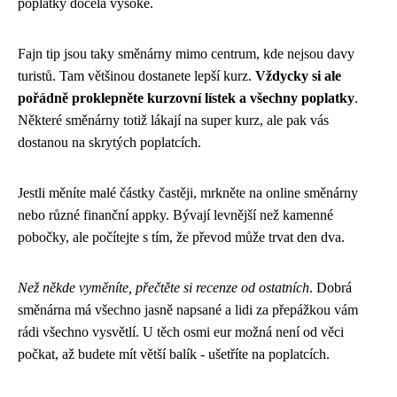
poplatky docela vysoké.
Fajn tip jsou taky směnárny mimo centrum, kde nejsou davy
turistů. Tam většinou dostanete lepší kurz.
Vždycky si ale
pořádně proklepněte kurzovní lístek a všechny poplatky
.
Některé směnárny totiž lákají na super kurz, ale pak vás
dostanou na skrytých poplatcích.
Jestli měníte malé částky častěji, mrkněte na online směnárny
nebo různé finanční appky. Bývají levnější než kamenné
pobočky, ale počítejte s tím, že převod může trvat den dva.
Než někde vyměníte, přečtěte si recenze od ostatních
. Dobrá
směnárna má všechno jasně napsané a lidi za přepážkou vám
rádi všechno vysvětlí. U těch osmi eur možná není od věci
počkat, až budete mít větší balík - ušetříte na poplatcích.