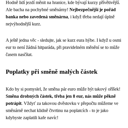
Hodně lidí jezdí měnit na hranice, kde bývají kurzy přívětivější.
Ale bacha na pochybné směnárny!
Nejbezpečnější je pořád
banka nebo zavedená směnárna
, i když třeba nedají úplně
nejvýhodnější kurz.
A ještě jedna věc - sledujte, jak se kurz eura hýbe. I když u osmi
eur to není žádná hitparáda, při pravidelném měnění se to může
časem nasčítat.
Poplatky při směně malých částek
Kdo by si pomyslel, že směna pár euro může být takový oříšek!
Směna drobných částek, třeba jen 8 eur, nás může pěkně
potrápit
. Vždyť za takovou dvěstovku v přepočtu můžeme ve
směnárně nechat klidně čtvrtinu na poplatcích - to je jako
kdybyste zaplatili kafe navíc!