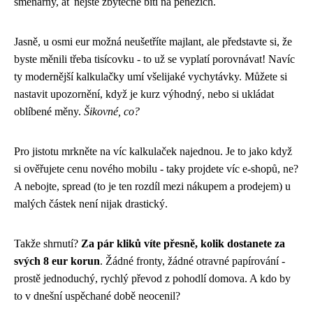
směnárny, ať nejste zbytečně biti na penězích.
Jasně, u osmi eur možná neušetříte majlant, ale představte si, že
byste měnili třeba tisícovku - to už se vyplatí porovnávat! Navíc
ty modernější kalkulačky umí všelijaké vychytávky. Můžete si
nastavit upozornění, když je kurz výhodný, nebo si ukládat
oblíbené měny.
Šikovné, co?
Pro jistotu mrkněte na víc kalkulaček najednou. Je to jako když
si ověřujete cenu nového mobilu - taky projdete víc e-shopů, ne?
A nebojte, spread (to je ten rozdíl mezi nákupem a prodejem) u
malých částek není nijak drastický.
Takže shrnutí?
Za pár kliků víte přesně, kolik dostanete za
svých 8 eur korun
. Žádné fronty, žádné otravné papírování -
prostě jednoduchý, rychlý převod z pohodlí domova. A kdo by
to v dnešní uspěchané době neocenil?