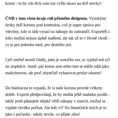
korun - to by vás těch osm eur vyšlo skoro na dvě stovky!
ČNB v tom všem hraje roli přísného dirigenta
. Vysokými
úroky drží korunu pod kontrolou, což je super zpráva pro
všechny, kdo si rádi vyrazí na nákupy do zahraničí. Exportéři z
toho možná nejsou úplně nadšení, ale tak už to v životě chodí -
co je pro jednoho med, pro druhého jed.
I při směně menší částky, jako je osmička eur, se vyplatí mít oči
na stopkách
. Jasně, pár korun sem nebo tam se může zdát jako
malichernost, ale proč zbytečně vyhazovat peníze oknem?
Do budoucna to vypadá, že si naše koruna povede celkem
dobře. Experti předpovídají, že by mohla ještě malinko posílit -
takže jestli plánujete nějaké větší nákupy v eurech, možná se
vyplatí chvilku počkat. Ale kdo ví? Na finančních trzích je to
jako s počasím - nikdy nevíte, co přijde zítra!