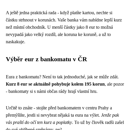
A ještě jedna praktická rada - když platíte kartou, nechte si
částku strhnout v korunách. Vaše banka vám nabídne lepší kurz
než místní obchodník. U menší částky jako 8 eur to možná
nevypadá jako velký rozdíl, ale koruna ke koruně, a už to
naskakuje.
Výběr eur z bankomatu v ČR
Eura z bankomatu? Není to tak jednoduché, jak se může zdát.
Kurz 8 eur se aktuálně pohybuje kolem 195 korun
, ale pozor
- bankomaty si s námi občas rády hrají vlastní hru.
Určitě to znáte - stojíte před bankomatem v centru Prahy a
přemýšlíte, jestli si nevybrat nějaká ta eura na výlet.
Jenže pak
vás praští do očí ten kurz a poplatky
. To už by člověk radši zašel
do své oblíbené směnárny, ne?