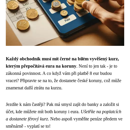
Každý obchodník musí mít černé na bílém vyvěšený kurz,
kterým přepočítává eura na koruny
. Není to jen tak - je to
zákonná povinnost. A co když vám při platbě 8 eur budou
vracet? Připravte se na to, že dostanete české koruny, což může
znamenat další ztrátu na kurzu.
Jezdíte k nám častěji? Pak má smysl zajít do banky a založit si
účet, kde můžete mít both koruny i eura.
Ušetříte na poplatcích
a dostanete férový kurz
. Nebo aspoň vyměňte peníze předem ve
směnárně - vyplatí se to!