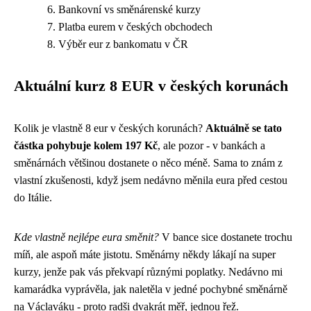
Bankovní vs směnárenské kurzy
Platba eurem v českých obchodech
Výběr eur z bankomatu v ČR
Aktuální kurz 8 EUR v českých korunách
Kolik je vlastně 8 eur v českých korunách?
Aktuálně se tato
částka pohybuje kolem 197 Kč
, ale pozor - v bankách a
směnárnách většinou dostanete o něco méně. Sama to znám z
vlastní zkušenosti, když jsem nedávno měnila eura před cestou
do Itálie.
Kde vlastně nejlépe eura směnit?
V bance sice dostanete trochu
míň, ale aspoň máte jistotu. Směnárny někdy lákají na super
kurzy, jenže pak vás překvapí různými poplatky. Nedávno mi
kamarádka vyprávěla, jak naletěla v jedné pochybné směnárně
na Václaváku - proto radši dvakrát měř, jednou řež.