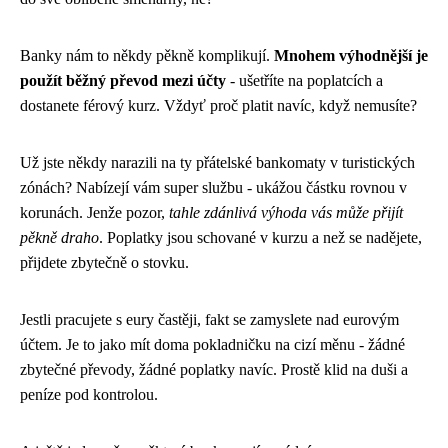
Banky nám to někdy pěkně komplikují.
Mnohem výhodnější je
použít běžný převod mezi účty
- ušetříte na poplatcích a
dostanete férový kurz. Vždyť proč platit navíc, když nemusíte?
Už jste někdy narazili na ty přátelské bankomaty v turistických
zónách? Nabízejí vám super službu - ukážou částku rovnou v
korunách. Jenže pozor,
tahle zdánlivá výhoda vás může přijít
pěkně draho
. Poplatky jsou schované v kurzu a než se nadějete,
přijdete zbytečně o stovku.
Jestli pracujete s eury častěji, fakt se zamyslete nad eurovým
účtem. Je to jako mít doma pokladničku na cizí měnu - žádné
zbytečné převody, žádné poplatky navíc. Prostě klid na duši a
peníze pod kontrolou.