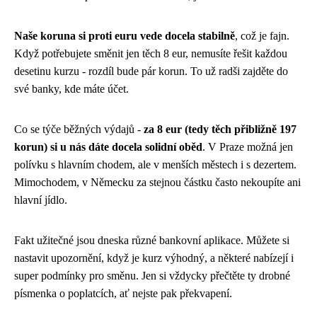
Naše koruna si proti euru vede docela stabilně
, což je fajn.
Když potřebujete směnit jen těch 8 eur, nemusíte řešit každou
desetinu kurzu - rozdíl bude pár korun. To už radši zajděte do
své banky, kde máte účet.
Co se týče běžných výdajů -
za 8 eur (tedy těch přibližně 197
korun) si u nás dáte docela solidní oběd
. V Praze možná jen
polívku s hlavním chodem, ale v menších městech i s dezertem.
Mimochodem, v Německu za stejnou částku často nekoupíte ani
hlavní jídlo.
Fakt užitečné jsou dneska různé bankovní aplikace. Můžete si
nastavit upozornění, když je kurz výhodný, a některé nabízejí i
super podmínky pro směnu. Jen si vždycky přečtěte ty drobné
písmenka o poplatcích, ať nejste pak překvapení.