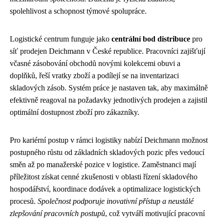
spolehlivost a schopnost týmové spolupráce.
Logistické centrum funguje jako
centrální bod distribuce
pro
síť prodejen Deichmann v České republice. Pracovníci zajišťují
včasné zásobování obchodů novými kolekcemi obuvi a
doplňků, řeší vratky zboží a podílejí se na inventarizaci
skladových zásob. Systém práce je nastaven tak, aby maximálně
efektivně reagoval na požadavky jednotlivých prodejen a zajistil
optimální dostupnost zboží pro zákazníky.
Pro kariérní postup v rámci logistiky nabízí Deichmann možnost
postupného růstu od základních skladových pozic přes vedoucí
směn až po manažerské pozice v logistice. Zaměstnanci mají
příležitost získat cenné zkušenosti v oblasti řízení skladového
hospodářství, koordinace dodávek a optimalizace logistických
procesů.
Společnost podporuje inovativní přístup a neustálé
zlepšování pracovních postupů
, což vytváří motivující pracovní