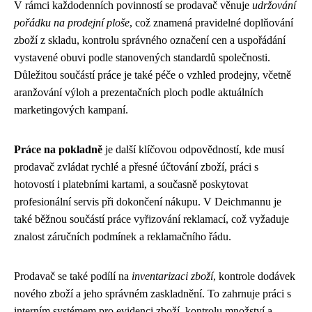
V rámci každodenních povinností se prodavač věnuje
udržování
pořádku na prodejní ploše
, což znamená pravidelné doplňování
zboží z skladu, kontrolu správného označení cen a uspořádání
vystavené obuvi podle stanovených standardů společnosti.
Důležitou součástí práce je také péče o vzhled prodejny, včetně
aranžování výloh a prezentačních ploch podle aktuálních
marketingových kampaní.
Práce na pokladně
je další klíčovou odpovědností, kde musí
prodavač zvládat rychlé a přesné účtování zboží, práci s
hotovostí i platebními kartami, a současně poskytovat
profesionální servis při dokončení nákupu. V Deichmannu je
také běžnou součástí práce vyřizování reklamací, což vyžaduje
znalost záručních podmínek a reklamačního řádu.
Prodavač se také podílí na
inventarizaci zboží
, kontrole dodávek
nového zboží a jeho správném zaskladnění. To zahrnuje práci s
interním systémem pro evidenci zboží, kontrolu množství a