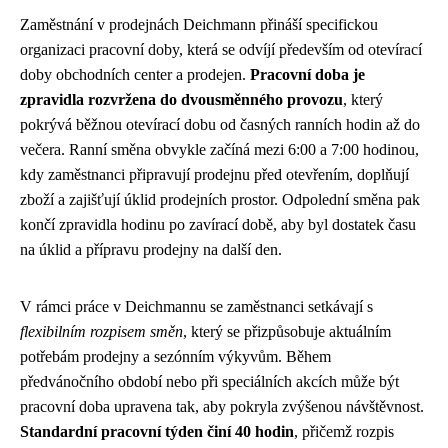
Zaměstnání v prodejnách Deichmann přináší specifickou
organizaci pracovní doby, která se odvíjí především od otevírací
doby obchodních center a prodejen.
Pracovní doba je
zpravidla rozvržena do dvousměnného provozu
, který
pokrývá běžnou otevírací dobu od časných ranních hodin až do
večera. Ranní směna obvykle začíná mezi 6:00 a 7:00 hodinou,
kdy zaměstnanci připravují prodejnu před otevřením, doplňují
zboží a zajišťují úklid prodejních prostor. Odpolední směna pak
končí zpravidla hodinu po zavírací době, aby byl dostatek času
na úklid a přípravu prodejny na další den.
V rámci práce v Deichmannu se zaměstnanci setkávají s
flexibilním rozpisem směn
, který se přizpůsobuje aktuálním
potřebám prodejny a sezónním výkyvům. Během
předvánočního období nebo při speciálních akcích může být
pracovní doba upravena tak, aby pokryla zvýšenou návštěvnost.
Standardní pracovní týden činí 40 hodin
, přičemž rozpis