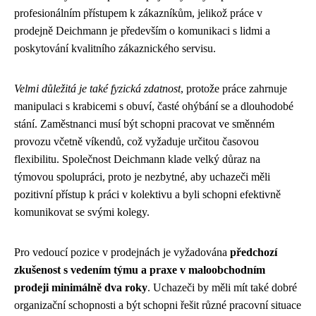
profesionálním přístupem k zákazníkům, jelikož práce v
prodejně Deichmann je především o komunikaci s lidmi a
poskytování kvalitního zákaznického servisu.
Velmi důležitá je také fyzická zdatnost
, protože práce zahrnuje
manipulaci s krabicemi s obuví, časté ohýbání se a dlouhodobé
stání. Zaměstnanci musí být schopni pracovat ve směnném
provozu včetně víkendů, což vyžaduje určitou časovou
flexibilitu. Společnost Deichmann klade velký důraz na
týmovou spolupráci, proto je nezbytné, aby uchazeči měli
pozitivní přístup k práci v kolektivu a byli schopni efektivně
komunikovat se svými kolegy.
Pro vedoucí pozice v prodejnách je vyžadována
předchozí
zkušenost s vedením týmu a praxe v maloobchodním
prodeji minimálně dva roky
. Uchazeči by měli mít také dobré
organizační schopnosti a být schopni řešit různé pracovní situace