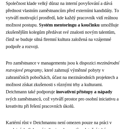
Společnost klade velký důraz na interní povyšování a dává
přednost vlastním zaměstnancům před externími kandidáty. To
vytváří motivující prostředí, kde každý pracovník vidí reálnou
možnost postupu.
Systém mentoringu a koučinku
umožňuje
zkušenějším kolegům předávat své znalosti novým talentům,
čímž se buduje silná firemní kultura založená na vzájemné
podpoře a rozvoji.
Pro zaměstnance v managementu jsou k dispozici
mezinárodní
rozvojové programy
, které zahrnují výměnné pobyty v
zahraničních pobočkách, účast na mezinárodních projektech a
možnost získat zkušenosti s různými trhy a kulturami.
Deichmann také podporuje
inovativní přístupy a nápady
svých zaměstnanců, což vytváří prostor pro osobní iniciativu a
kreativitu při řešení pracovních úkolů.
Kariérní růst v Deichmannu není omezen pouze na práci v