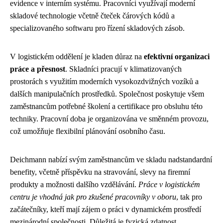
evidence v interním systému. Pracovníci využívají moderní
skladové technologie včetně čteček čárových kódů a
specializovaného softwaru pro řízení skladových zásob.
V logistickém oddělení je kladen důraz na
efektivní organizaci
práce a přesnost
. Skladníci pracují v klimatizovaných
prostorách s využitím moderních vysokozdvižných vozíků a
dalších manipulačních prostředků. Společnost poskytuje všem
zaměstnancům potřebné školení a certifikace pro obsluhu této
techniky. Pracovní doba je organizována ve směnném provozu,
což umožňuje flexibilní plánování osobního času.
Deichmann nabízí svým zaměstnancům ve skladu nadstandardní
benefity, včetně příspěvku na stravování, slevy na firemní
produkty a možnosti dalšího vzdělávání.
Práce v logistickém
centru je vhodná jak pro zkušené pracovníky v oboru
, tak pro
začátečníky, kteří mají zájem o práci v dynamickém prostředí
mezinárodní společnosti. Důležitá je fyzická zdatnost,