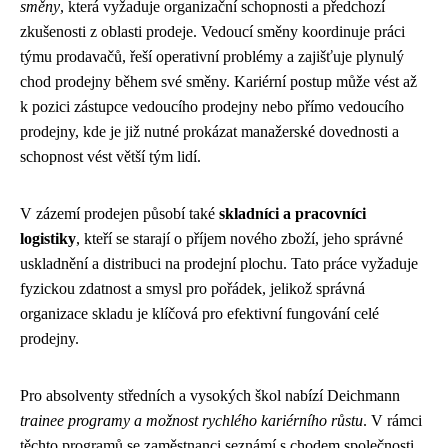
směny
, která vyžaduje organizační schopnosti a předchozí
zkušenosti z oblasti prodeje. Vedoucí směny koordinuje práci
týmu prodavačů, řeší operativní problémy a zajišťuje plynulý
chod prodejny během své směny. Kariérní postup může vést až
k pozici zástupce vedoucího prodejny nebo přímo vedoucího
prodejny, kde je již nutné prokázat manažerské dovednosti a
schopnost vést větší tým lidí.
V zázemí prodejen působí také
skladníci a pracovníci
logistiky
, kteří se starají o příjem nového zboží, jeho správné
uskladnění a distribuci na prodejní plochu. Tato práce vyžaduje
fyzickou zdatnost a smysl pro pořádek, jelikož správná
organizace skladu je klíčová pro efektivní fungování celé
prodejny.
Pro absolventy středních a vysokých škol nabízí Deichmann
trainee programy a možnost rychlého kariérního růstu
. V rámci
těchto programů se zaměstnanci seznámí s chodem společnosti