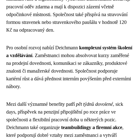
pracovní oděv zdarma a mají k dispozici zázemí včetně
odpočinkové místnosti. Společnost také přispívá na stravování
formou stravenek nebo stravenkového paušálu v hodnotě 120
Kč na odpracovaný den.
Pro osobní rozvoj nabízí Deichmann
komplexní systém školení
a vzdělávání
. Zaměstnanci mohou absolvovat kurzy zaměřené
na prodejní dovednosti, komunikaci se zákazníky, produktové
znalosti či manažerské dovednosti. Společnost podporuje
kariérní růst a dává přednost interním povýšením před externími
nábory.
Mezi další významné benefity patří
pět týdnů dovolené
, sick
days, příspěvek na penzijní připojištění po roce práce ve
společnosti a flexibilní pracovní doba u některých pozic.
Deichmann také organizuje
teambuildingy a firemní akce
,
které podporují dobré vztahy mezi zaměstnanci a vytváří