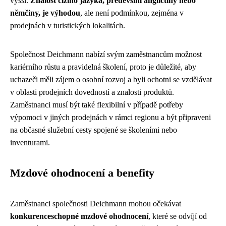
vyšší.
Znalost cizího jazyka, především angličtiny nebo
němčiny, je výhodou
, ale není podmínkou, zejména v
prodejnách v turistických lokalitách.
Společnost Deichmann nabízí svým zaměstnancům možnost
kariérního růstu a pravidelná školení, proto je důležité, aby
uchazeči měli zájem o osobní rozvoj a byli ochotni se vzdělávat
v oblasti prodejních dovedností a znalosti produktů.
Zaměstnanci musí být také flexibilní v případě potřeby
výpomoci v jiných prodejnách v rámci regionu a být připraveni
na občasné služební cesty spojené se školeními nebo
inventurami.
Mzdové ohodnocení a benefity
Zaměstnanci společnosti Deichmann mohou očekávat
konkurenceschopné mzdové ohodnocení
, které se odvíjí od