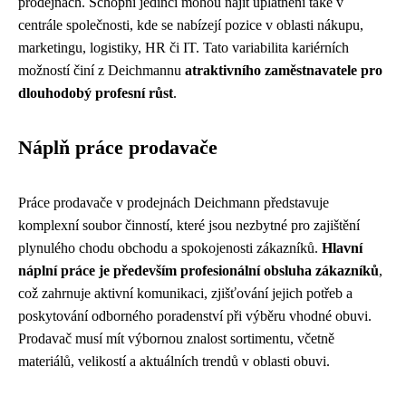
prodejnách. Schopní jedinci mohou najít uplatnění také v
centrále společnosti, kde se nabízejí pozice v oblasti nákupu,
marketingu, logistiky, HR či IT. Tato variabilita kariérních
možností činí z Deichmannu
atraktivního zaměstnavatele pro
dlouhodobý profesní růst
.
Náplň práce prodavače
Práce prodavače v prodejnách Deichmann představuje
komplexní soubor činností, které jsou nezbytné pro zajištění
plynulého chodu obchodu a spokojenosti zákazníků.
Hlavní
náplní práce je především profesionální obsluha zákazníků
,
což zahrnuje aktivní komunikaci, zjišťování jejich potřeb a
poskytování odborného poradenství při výběru vhodné obuvi.
Prodavač musí mít výbornou znalost sortimentu, včetně
materiálů, velikostí a aktuálních trendů v oblasti obuvi.