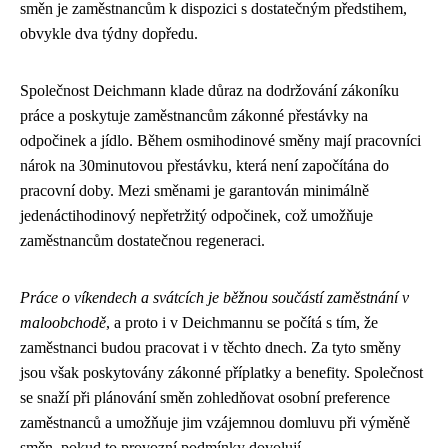
směn je zaměstnancům k dispozici s dostatečným předstihem,
obvykle dva týdny dopředu.
Společnost Deichmann klade důraz na dodržování zákoníku
práce a poskytuje zaměstnancům zákonné přestávky na
odpočinek a jídlo. Během osmihodinové směny mají pracovníci
nárok na 30minutovou přestávku, která není započítána do
pracovní doby. Mezi směnami je garantován minimálně
jedenáctihodinový nepřetržitý odpočinek, což umožňuje
zaměstnancům dostatečnou regeneraci.
Práce o víkendech a svátcích je běžnou součástí zaměstnání v
maloobchodě
, a proto i v Deichmannu se počítá s tím, že
zaměstnanci budou pracovat i v těchto dnech. Za tyto směny
jsou však poskytovány zákonné příplatky a benefity. Společnost
se snaží při plánování směn zohledňovat osobní preference
zaměstnanců a umožňuje jim vzájemnou domluvu při výměně
směn, pokud to provozní podmínky dovolují.