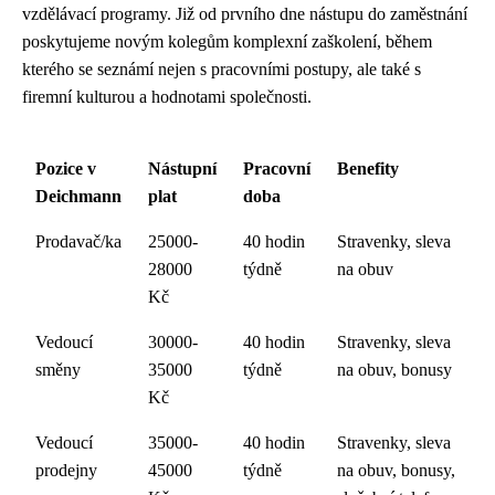
vzdělávací programy. Již od prvního dne nástupu do zaměstnání
poskytujeme novým kolegům komplexní zaškolení, během
kterého se seznámí nejen s pracovními postupy, ale také s
firemní kulturou a hodnotami společnosti.
Pozice v
Nástupní
Pracovní
Benefity
Deichmann
plat
doba
Prodavač/ka
25000-
40 hodin
Stravenky, sleva
28000
týdně
na obuv
Kč
Vedoucí
30000-
40 hodin
Stravenky, sleva
směny
35000
týdně
na obuv, bonusy
Kč
Vedoucí
35000-
40 hodin
Stravenky, sleva
prodejny
45000
týdně
na obuv, bonusy,