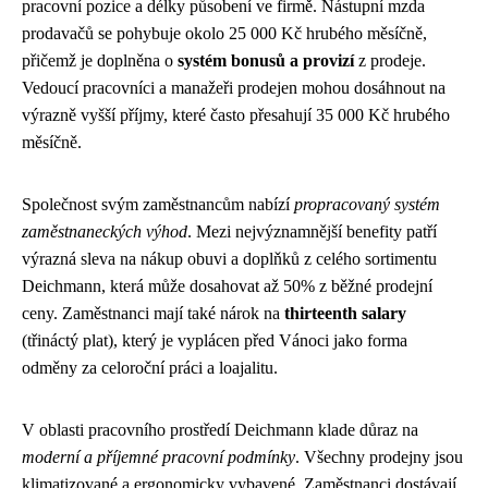
pracovní pozice a délky působení ve firmě. Nástupní mzda
prodavačů se pohybuje okolo 25 000 Kč hrubého měsíčně,
přičemž je doplněna o
systém bonusů a provizí
z prodeje.
Vedoucí pracovníci a manažeři prodejen mohou dosáhnout na
výrazně vyšší příjmy, které často přesahují 35 000 Kč hrubého
měsíčně.
Společnost svým zaměstnancům nabízí
propracovaný systém
zaměstnaneckých výhod
. Mezi nejvýznamnější benefity patří
výrazná sleva na nákup obuvi a doplňků z celého sortimentu
Deichmann, která může dosahovat až 50% z běžné prodejní
ceny. Zaměstnanci mají také nárok na
thirteenth salary
(třináctý plat), který je vyplácen před Vánoci jako forma
odměny za celoroční práci a loajalitu.
V oblasti pracovního prostředí Deichmann klade důraz na
moderní a příjemné pracovní podmínky
. Všechny prodejny jsou
klimatizované a ergonomicky vybavené. Zaměstnanci dostávají