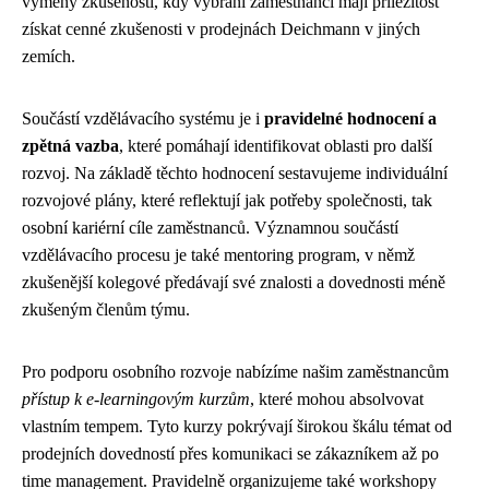
výměny zkušeností, kdy vybraní zaměstnanci mají příležitost
získat cenné zkušenosti v prodejnách Deichmann v jiných
zemích.
Součástí vzdělávacího systému je i
pravidelné hodnocení a
zpětná vazba
, které pomáhají identifikovat oblasti pro další
rozvoj. Na základě těchto hodnocení sestavujeme individuální
rozvojové plány, které reflektují jak potřeby společnosti, tak
osobní kariérní cíle zaměstnanců. Významnou součástí
vzdělávacího procesu je také mentoring program, v němž
zkušenější kolegové předávají své znalosti a dovednosti méně
zkušeným členům týmu.
Pro podporu osobního rozvoje nabízíme našim zaměstnancům
přístup k e-learningovým kurzům
, které mohou absolvovat
vlastním tempem. Tyto kurzy pokrývají širokou škálu témat od
prodejních dovedností přes komunikaci se zákazníkem až po
time management. Pravidelně organizujeme také workshopy