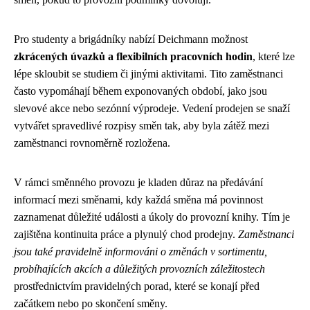
Pro studenty a brigádníky nabízí Deichmann možnost
zkrácených úvazků a flexibilních pracovních hodin
, které lze
lépe skloubit se studiem či jinými aktivitami. Tito zaměstnanci
často vypomáhají během exponovaných období, jako jsou
slevové akce nebo sezónní výprodeje. Vedení prodejen se snaží
vytvářet spravedlivé rozpisy směn tak, aby byla zátěž mezi
zaměstnanci rovnoměrně rozložena.
V rámci směnného provozu je kladen důraz na předávání
informací mezi směnami, kdy každá směna má povinnost
zaznamenat důležité události a úkoly do provozní knihy. Tím je
zajištěna kontinuita práce a plynulý chod prodejny.
Zaměstnanci
jsou také pravidelně informováni o změnách v sortimentu,
probíhajících akcích a důležitých provozních záležitostech
prostřednictvím pravidelných porad, které se konají před
začátkem nebo po skončení směny.