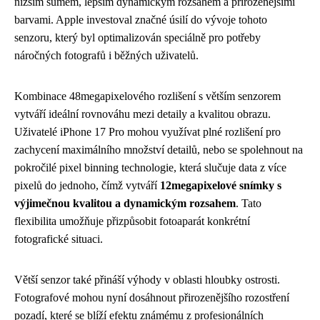
nižším šumem, lepším dynamickým rozsahem a přirozenějšími
barvami. Apple investoval značné úsilí do vývoje tohoto
senzoru, který byl optimalizován speciálně pro potřeby
náročných fotografů i běžných uživatelů.
Kombinace 48megapixelového rozlišení s větším senzorem
vytváří ideální rovnováhu mezi detaily a kvalitou obrazu.
Uživatelé iPhone 17 Pro mohou využívat plné rozlišení pro
zachycení maximálního množství detailů, nebo se spolehnout na
pokročilé pixel binning technologie, která slučuje data z více
pixelů do jednoho, čímž vytváří
12megapixelové snímky s
výjimečnou kvalitou a dynamickým rozsahem
. Tato
flexibilita umožňuje přizpůsobit fotoaparát konkrétní
fotografické situaci.
Větší senzor také přináší výhody v oblasti hloubky ostrosti.
Fotografové mohou nyní dosáhnout přirozenějšího rozostření
pozadí, které se blíží efektu známému z profesionálních