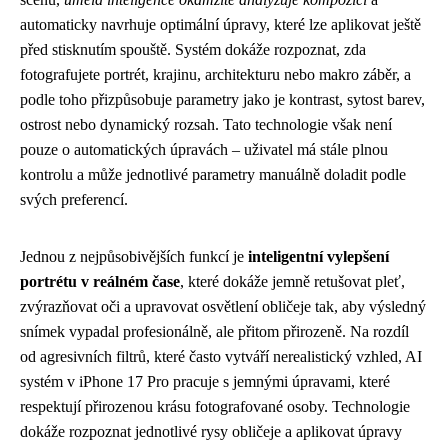
automaticky navrhuje optimální úpravy, které lze aplikovat ještě
před stisknutím spouště. Systém dokáže rozpoznat, zda
fotografujete portrét, krajinu, architekturu nebo makro záběr, a
podle toho přizpůsobuje parametry jako je kontrast, sytost barev,
ostrost nebo dynamický rozsah. Tato technologie však není
pouze o automatických úpravách – uživatel má stále plnou
kontrolu a může jednotlivé parametry manuálně doladit podle
svých preferencí.
Jednou z nejpůsobivějších funkcí je
inteligentní vylepšení
portrétu v reálném čase
, které dokáže jemně retušovat pleť,
zvýrazňovat oči a upravovat osvětlení obličeje tak, aby výsledný
snímek vypadal profesionálně, ale přitom přirozeně. Na rozdíl
od agresivních filtrů, které často vytváří nerealistický vzhled, AI
systém v iPhone 17 Pro pracuje s jemnými úpravami, které
respektují přirozenou krásu fotografované osoby. Technologie
dokáže rozpoznat jednotlivé rysy obličeje a aplikovat úpravy