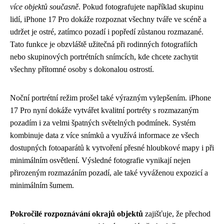
více objektů současně
. Pokud fotografujete například skupinu
lidí, iPhone 17 Pro dokáže rozpoznat všechny tváře ve scéně a
udržet je ostré, zatímco pozadí i popředí zůstanou rozmazané.
Tato funkce je obzvláště užitečná při rodinných fotografiích
nebo skupinových portrétních snímcích, kde chcete zachytit
všechny přítomné osoby s dokonalou ostrostí.
Noční portrétní režim prošel také výrazným vylepšením. iPhone
17 Pro nyní dokáže vytvářet kvalitní portréty s rozmazaným
pozadím i za velmi špatných světelných podmínek. Systém
kombinuje data z více snímků a využívá informace ze všech
dostupných fotoaparátů k vytvoření přesné hloubkové mapy i při
minimálním osvětlení. Výsledné fotografie vynikají nejen
přirozeným rozmazáním pozadí, ale také vyváženou expozicí a
minimálním šumem.
Pokročilé rozpoznávání okrajů objektů
zajišťuje, že přechod