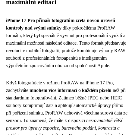
maximální editaci
iPhone 17 Pro přináší fotografům zcela novou úroveň
kontroly nad svými snímky
díky pokročilému ProRAW
formátu, který byl speciálně vyvinut pro profesionální využití a
maximální možnosti následné editace. Tento formát představuje
revoluci v mobilní fotografii, protože kombinuje výhody RAW
souborů z profesionálních fotoaparátů s inteligentním
výpočetním zpracováním obrazu od společnosti Apple.
Když fotografujete v režimu ProRAW na iPhone 17 Pro,
zachytáváte
mnohem více informací o každém pixelu
než při
standardním fotografování. Zatímco běžné JPEG nebo HEIC
soubory komprimují data a aplikují automatické úpravy přímo
při pořízení snímku, ProRAW uchovává všechna surová data ze
senzoru. To znamená, že máte k dispozici
nesrovnatelně větší
prostor pro úpravy expozice, barevného podání, kontrastu a