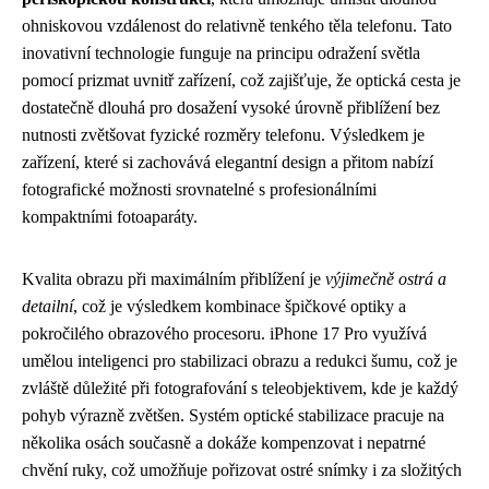
ohniskovou vzdálenost do relativně tenkého těla telefonu. Tato
inovativní technologie funguje na principu odražení světla
pomocí prizmat uvnitř zařízení, což zajišťuje, že optická cesta je
dostatečně dlouhá pro dosažení vysoké úrovně přiblížení bez
nutnosti zvětšovat fyzické rozměry telefonu. Výsledkem je
zařízení, které si zachovává elegantní design a přitom nabízí
fotografické možnosti srovnatelné s profesionálními
kompaktními fotoaparáty.
Kvalita obrazu při maximálním přiblížení je
výjimečně ostrá a
detailní
, což je výsledkem kombinace špičkové optiky a
pokročilého obrazového procesoru. iPhone 17 Pro využívá
umělou inteligenci pro stabilizaci obrazu a redukci šumu, což je
zvláště důležité při fotografování s teleobjektivem, kde je každý
pohyb výrazně zvětšen. Systém optické stabilizace pracuje na
několika osách současně a dokáže kompenzovat i nepatrné
chvění ruky, což umožňuje pořizovat ostré snímky i za složitých