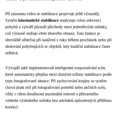
Při záznamu videa se stabilizace projevuje ještě výrazněji.
Systém
kinematické stabilizace
analyzuje celou sekvenci
pohybů a vytváří plynulé přechody mezi jednotlivými snímky,
což výrazně snižuje efekt trhavého obrazu. Tato funkce je
obzvláště užitečná při natáčení z ruky během procházek nebo při
sledování pohybujících se objektů, kdy tradiční stabilizace často
selhává.
Vývojáři také implementovali inteligentní rozpoznávání scén,
které automaticky přepína mezi různými režimy stabilizace podle
typu fotografované situace. Při zachycování krajiny se systém
chová jinak než při fotografování portrétů nebo akčních scén,
vždy s cílem dosáhnout maximální ostrosti a přirozeného
vzhledu výsledného snímku bez artefaktů způsobených přílišnou
korekcí.