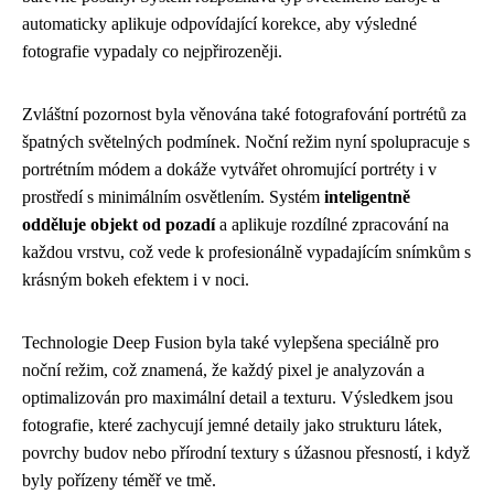
automaticky aplikuje odpovídající korekce, aby výsledné
fotografie vypadaly co nejpřirozeněji.
Zvláštní pozornost byla věnována také fotografování portrétů za
špatných světelných podmínek. Noční režim nyní spolupracuje s
portrétním módem a dokáže vytvářet ohromující portréty i v
prostředí s minimálním osvětlením. Systém
inteligentně
odděluje objekt od pozadí
a aplikuje rozdílné zpracování na
každou vrstvu, což vede k profesionálně vypadajícím snímkům s
krásným bokeh efektem i v noci.
Technologie Deep Fusion byla také vylepšena speciálně pro
noční režim, což znamená, že každý pixel je analyzován a
optimalizován pro maximální detail a texturu. Výsledkem jsou
fotografie, které zachycují jemné detaily jako strukturu látek,
povrchy budov nebo přírodní textury s úžasnou přesností, i když
byly pořízeny téměř ve tmě.