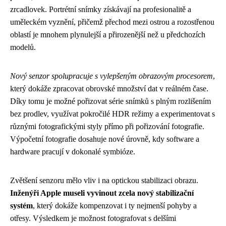
zrcadlovek. Portrétní snímky získávají na profesionalitě a
uměleckém vyznění, přičemž přechod mezi ostrou a rozostřenou
oblastí je mnohem plynulejší a přirozenější než u předchozích
modelů.
Nový senzor spolupracuje s vylepšeným obrazovým procesorem
,
který dokáže zpracovat obrovské množství dat v reálném čase.
Díky tomu je možné pořizovat série snímků s plným rozlišením
bez prodlev, využívat pokročilé HDR režimy a experimentovat s
různými fotografickými styly přímo při pořizování fotografie.
Výpočetní fotografie dosahuje nové úrovně, kdy software a
hardware pracují v dokonalé symbióze.
Zvětšení senzoru mělo vliv i na optickou stabilizaci obrazu.
Inženýři Apple museli vyvinout zcela nový stabilizační
systém
, který dokáže kompenzovat i ty nejmenší pohyby a
otřesy. Výsledkem je možnost fotografovat s delšími