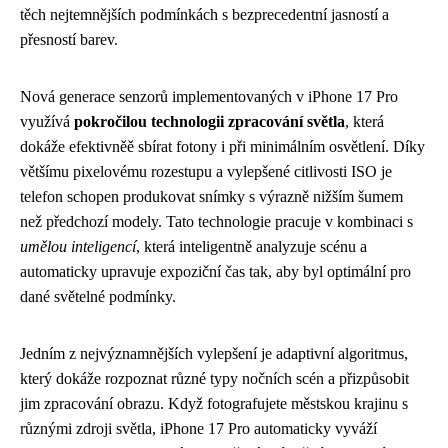
těch nejtemnějších podmínkách s bezprecedentní jasností a
přesností barev.
Nová generace senzorů implementovaných v iPhone 17 Pro
využívá
pokročilou technologii zpracování světla
, která
dokáže efektivněě sbírat fotony i při minimálním osvětlení. Díky
většímu pixelovému rozestupu a vylepšené citlivosti ISO je
telefon schopen produkovat snímky s výrazně nižším šumem
než předchozí modely. Tato technologie pracuje v kombinaci s
umělou inteligencí
, která inteligentně analyzuje scénu a
automaticky upravuje expoziční čas tak, aby byl optimální pro
dané světelné podmínky.
Jedním z nejvýznamnějších vylepšení je adaptivní algoritmus,
který dokáže rozpoznat různé typy nočních scén a přizpůsobit
jim zpracování obrazu. Když fotografujete městskou krajinu s
různými zdroji světla, iPhone 17 Pro automaticky vyváží