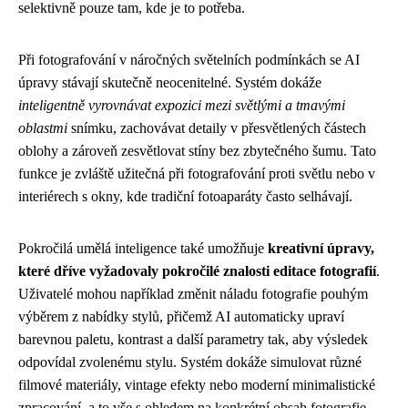
selektivně pouze tam, kde je to potřeba.
Při fotografování v náročných světelních podmínkách se AI
úpravy stávají skutečně neocenitelné. Systém dokáže
inteligentně vyrovnávat expozici mezi světlými a tmavými
oblastmi
snímku, zachovávat detaily v přesvětlených částech
oblohy a zároveň zesvětlovat stíny bez zbytečného šumu. Tato
funkce je zvláště užitečná při fotografování proti světlu nebo v
interiérech s okny, kde tradiční fotoaparáty často selhávají.
Pokročilá umělá inteligence také umožňuje
kreativní úpravy,
které dříve vyžadovaly pokročilé znalosti editace fotografií
.
Uživatelé mohou například změnit náladu fotografie pouhým
výběrem z nabídky stylů, přičemž AI automaticky upraví
barevnou paletu, kontrast a další parametry tak, aby výsledek
odpovídal zvolenému stylu. Systém dokáže simulovat různé
filmové materiály, vintage efekty nebo moderní minimalistické
zpracování, a to vše s ohledem na konkrétní obsah fotografie.