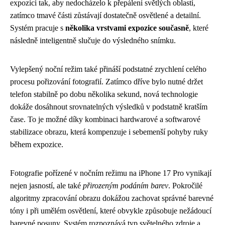
expozici tak, aby nedocházelo k přepálení světlých oblastí,
zatímco tmavé části zůstávají dostatečně osvětlené a detailní.
Systém pracuje s
několika vrstvami expozice současně
, které
následně inteligentně slučuje do výsledného snímku.
Vylepšený noční režim také přináší podstatné zrychlení celého
procesu pořizování fotografií. Zatímco dříve bylo nutné držet
telefon stabilně po dobu několika sekund, nová technologie
dokáže dosáhnout srovnatelných výsledků v podstatně kratším
čase. To je možné díky kombinaci hardwarové a softwarové
stabilizace obrazu, která kompenzuje i sebemenší pohyby ruky
během expozice.
Fotografie pořízené v nočním režimu na iPhone 17 Pro vynikají
nejen jasností, ale také
přirozeným podáním barev
. Pokročilé
algoritmy zpracování obrazu dokážou zachovat správné barevné
tóny i při umělém osvětlení, které obvykle způsobuje nežádoucí
barevné posuny. Systém rozpoznává typ světelného zdroje a