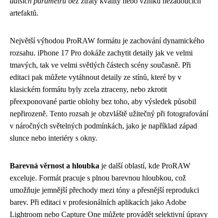
dalších parametrů
bez ztráty kvality nebo vzniku nežádoucích
artefaktů.
Největší výhodou ProRAW formátu je zachování dynamického
rozsahu. iPhone 17 Pro dokáže zachytit detaily jak ve velmi
tmavých, tak ve velmi světlých částech scény současně. Při
editaci pak můžete vytáhnout detaily ze stínů, které by v
klasickém formátu byly zcela ztraceny, nebo zkrotit
přeexponované partie oblohy bez toho, aby výsledek působil
nepřirozeně. Tento rozsah je obzvláště užitečný při fotografování
v náročných světelných podmínkách, jako je například západ
slunce nebo interiéry s okny.
Barevná věrnost a hloubka
je další oblastí, kde ProRAW
exceluje. Formát pracuje s plnou barevnou hloubkou, což
umožňuje jemnější přechody mezi tóny a přesnější reprodukci
barev. Při editaci v profesionálních aplikacích jako Adobe
Lightroom nebo Capture One můžete provádět selektivní úpravy