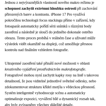
Jednou z nejvýraznějších vlastností nového makro režimu je
schopnost zachytit extrémní hloubku ostrosti
při zachování
přirozených barev a kontrastu. iPhone 17 Pro využívá
pokročilou technologii focus stackingu přímo v zařízení, kdy
fotoaparát automaticky pořídí sérii snímků s různými body
zaostření a následně je sloučí do jediného dokonale ostrého
obrazu. Tento proces probíhá v reálném čase a uživatel může
výsledek vidět okamžitě na displeji, což umožňuje přesnou
kontrolu nad finálním vzhledem fotografie.
Ultrajemné zaostření také přináší nové možnosti v oblasti
kreativního vyjádření prostřednictvím makrofotografie
.
Fotografové mohou nyní zachytit kapky rosy na listě s takovou
detailností, že jsou viditelné jednotlivé světelné odlesky, nebo
zdokumentovat strukturu křídel motýla s vědeckou přesností.
Systém inteligentně vyhodnocuje scénu a automaticky
optimalizuje expozici, vyvážení bílé a dynamický rozsah tak,
aby byly zvýrazněny všechny důležité detaily.