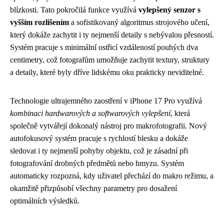
blízkosti. Tato pokročilá funkce využívá
vylepšený senzor s
vyšším rozlišením
a sofistikovaný algoritmus strojového učení,
který dokáže zachytit i ty nejmenší detaily s nebývalou přesností.
Systém pracuje s minimální ostřicí vzdáleností pouhých dva
centimetry, což fotografům umožňuje zachytit textury, struktury
a detaily, které byly dříve lidskému oku prakticky neviditelné.
Technologie ultrajemného zaostření v iPhone 17 Pro využívá
kombinaci hardwarových a softwarových vylepšení
, která
společně vytvářejí dokonalý nástroj pro makrofotografii. Nový
autofokusový systém pracuje s rychlostí blesku a dokáže
sledovat i ty nejmenší pohyby objektu, což je zásadní při
fotografování drobných předmětů nebo hmyzu. Systém
automaticky rozpozná, kdy uživatel přechází do makro režimu, a
okamžitě přizpůsobí všechny parametry pro dosažení
optimálních výsledků.