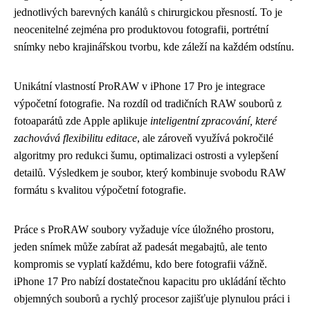
jednotlivých barevných kanálů s chirurgickou přesností. To je
neocenitelné zejména pro produktovou fotografii, portrétní
snímky nebo krajinářskou tvorbu, kde záleží na každém odstínu.
Unikátní vlastností ProRAW v iPhone 17 Pro je integrace
výpočetní fotografie. Na rozdíl od tradičních RAW souborů z
fotoaparátů zde Apple aplikuje
inteligentní zpracování, které
zachovává flexibilitu editace
, ale zároveň využívá pokročilé
algoritmy pro redukci šumu, optimalizaci ostrosti a vylepšení
detailů. Výsledkem je soubor, který kombinuje svobodu RAW
formátu s kvalitou výpočetní fotografie.
Práce s ProRAW soubory vyžaduje více úložného prostoru,
jeden snímek může zabírat až padesát megabajtů, ale tento
kompromis se vyplatí každému, kdo bere fotografii vážně.
iPhone 17 Pro nabízí dostatečnou kapacitu pro ukládání těchto
objemných souborů a rychlý procesor zajišťuje plynulou práci i