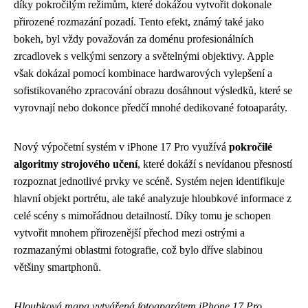
díky pokročilým režimům, které dokážou vytvořit dokonale
přirozené rozmazání pozadí. Tento efekt, známý také jako
bokeh, byl vždy považován za doménu profesionálních
zrcadlovek s velkými senzory a světelnými objektivy. Apple
však dokázal pomocí kombinace hardwarových vylepšení a
sofistikovaného zpracování obrazu dosáhnout výsledků, které se
vyrovnají nebo dokonce předčí mnohé dedikované fotoaparáty.
Nový výpočetní systém v iPhone 17 Pro využívá
pokročilé
algoritmy strojového učení
, které dokáží s nevídanou přesností
rozpoznat jednotlivé prvky ve scéně. Systém nejen identifikuje
hlavní objekt portrétu, ale také analyzuje hloubkové informace z
celé scény s mimořádnou detailností. Díky tomu je schopen
vytvořit mnohem přirozenější přechod mezi ostrými a
rozmazanými oblastmi fotografie, což bylo dříve slabinou
většiny smartphonů.
Hloubková mapa vytvářená fotoaparátem iPhone 17 Pro