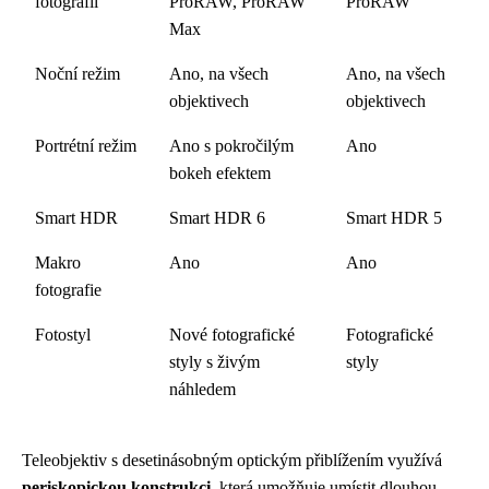
fotografií
ProRAW, ProRAW
ProRAW
Max
Noční režim
Ano, na všech
Ano, na všech
objektivech
objektivech
Portrétní režim
Ano s pokročilým
Ano
bokeh efektem
Smart HDR
Smart HDR 6
Smart HDR 5
Makro
Ano
Ano
fotografie
Fotostyl
Nové fotografické
Fotografické
styly s živým
styly
náhledem
Teleobjektiv s desetinásobným optickým přiblížením využívá
periskopickou konstrukci
, která umožňuje umístit dlouhou