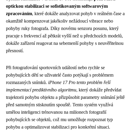
optickou stabilizaci se sofistikovaným softwarovým
zpracováním
, které dokáže analyzovat pohyb v reálném čase a
okamžitě kompenzovat jakékoliv nežádoucí vibrace nebo
pohyby ruky fotografa. Díky novému senzoru posunu, který
pracuje s frekvencí až pětkrát vyšší než u předchozích modelů,
dokáže zařízení reagovat na sebemenší pohyby s neuvěřitelnou
přesností.
Při fotografování sportovních událostí nebo rychle se
pohybujících dětí se uživatelé často potýkají s problémem
rozmazaných snímků.
iPhone 17 Pro tento problém řeší
implementací prediktivního algoritmu
, který dokáže předvídat
trajektorii pohybu objektu a přizpůsobit parametry snímání ještě
před samotným stisknutím spouště. Tento systém využívá
umělou inteligenci trénovanou na milionech fotografií
pohybujících se objektů, což mu umožňuje rozpoznat typ
pohybu a optimalizovat stabilizaci pro konkrétní situaci.