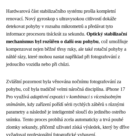
Hardwarová část stabilizačního systému prošla kompletní
renovací. Nový gyroskop s ultravysokou citlivostí dokáže
detekovat pohyby v rozsahu mikrometrů a předávat tyto
informace procesoru tisíckrát za sekundu.
Optický stabilizační
mechanismus byl rozšířen o další osu pohybu
, což umožňuje
kompenzovat nejen běžné třesy ruky, ale také rotační pohyby a
náhlé rázy, které mohou nastat například při fotografování z
jedoucího vozidla nebo při chůzi.
Zvláštní pozornost byla věnována nočnímu fotografování za
pohybu, což byla tradičně velmi náročná disciplína. iPhone 17
Pro využívá
adaptivní expozici v kombinaci s vícenásobným
snímáním
, kdy zařízení pořídí sérii rychlých záběrů s různými
parametry a následně je inteligentně sloučí do jediného ostrého
snímku. Tento proces probíhá zcela automaticky a trvá pouhé
zlomky sekundy, přičemž uživatel získá výsledek, který by dříve
vyžadoval profesionální fotografické vybavení.