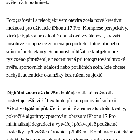
světelných podmínek.
Fotografování s teleobjektivem otevírá zcela nové kreativní
možnosti pro uživatele iPhonu 17 Pro. Komprese perspektivy,
která je typická pro dlouhé ohniskové vzdálenosti, vytváří
působivé kompozice zejména při portrétní fotografii nebo
snímání architektury. Schopnost přiblížit se k objektu bez
fyzického přiblížení je neocenitelná při fotografování divoké
zvěře, sportovních událostí nebo pouličních scén, kde chcete
zachytit autentické okamžiky bez rušení subjektů.
Digitální zoom až do 25x
doplňuje optické možnosti a
poskytuje ještě větší flexibilitu při komponování snímků.
Ačkoliv digitální přiblížení tradičně znamenalo ztrátu kvality,
pokročilé algoritmy zpracování obrazu v iPhonu 17 Pro
minimalizují degradaci a vytvářejí překvapivě použitelné
výsledky i při vyšších úrovních přiblížení. Kombinace optického
a digitálního zoomu tak pokrývá extrémně široký rozsah