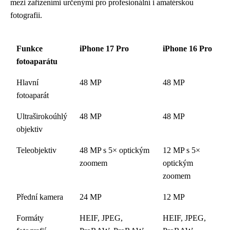
mezi zařízeními určenými pro profesionální i amatérskou
fotografii.
Funkce
iPhone 17 Pro
iPhone 16 Pro
fotoaparátu
Hlavní
48 MP
48 MP
fotoaparát
Ultraširokoúhlý
48 MP
48 MP
objektiv
Teleobjektiv
48 MP s 5× optickým
12 MP s 5×
zoomem
optickým
zoomem
Přední kamera
24 MP
12 MP
Formáty
HEIF, JPEG,
HEIF, JPEG,