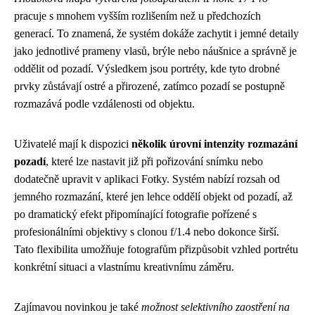
pracuje s mnohem vyšším rozlišením než u předchozích
generací. To znamená, že systém dokáže zachytit i jemné detaily
jako jednotlivé prameny vlasů, brýle nebo náušnice a správně je
oddělit od pozadí. Výsledkem jsou portréty, kde tyto drobné
prvky zůstávají ostré a přirozené, zatímco pozadí se postupně
rozmazává podle vzdálenosti od objektu.
Uživatelé mají k dispozici
několik úrovní intenzity rozmazání
pozadí
, které lze nastavit již při pořizování snímku nebo
dodatečně upravit v aplikaci Fotky. Systém nabízí rozsah od
jemného rozmazání, které jen lehce oddělí objekt od pozadí, až
po dramatický efekt připomínající fotografie pořízené s
profesionálními objektivy s clonou f/1.4 nebo dokonce širší.
Tato flexibilita umožňuje fotografům přizpůsobit vzhled portrétu
konkrétní situaci a vlastnímu kreativnímu záměru.
Zajímavou novinkou je také
možnost selektivního zaostření na