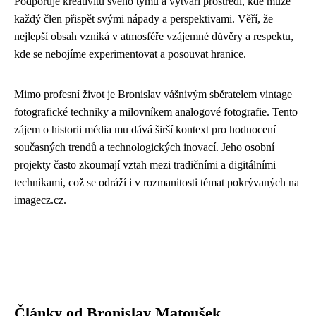
Podporuje kreativitu svého týmu a vytváří prostředí, kde může
každý člen přispět svými nápady a perspektivami. Věří, že
nejlepší obsah vzniká v atmosféře vzájemné důvěry a respektu,
kde se nebojíme experimentovat a posouvat hranice.
Mimo profesní život je Bronislav vášnivým sběratelem vintage
fotografické techniky a milovníkem analogové fotografie. Tento
zájem o historii média mu dává širší kontext pro hodnocení
současných trendů a technologických inovací. Jeho osobní
projekty často zkoumají vztah mezi tradičními a digitálními
technikami, což se odráží i v rozmanitosti témat pokrývaných na
imagecz.cz.
Články od Bronislav Matoušek