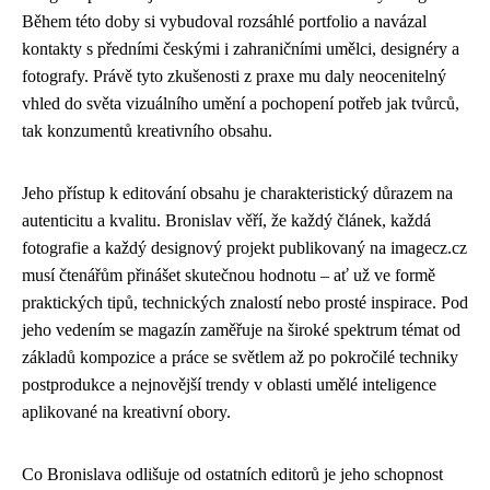
Během této doby si vybudoval rozsáhlé portfolio a navázal
kontakty s předními českými i zahraničními umělci, designéry a
fotografy. Právě tyto zkušenosti z praxe mu daly neocenitelný
vhled do světa vizuálního umění a pochopení potřeb jak tvůrců,
tak konzumentů kreativního obsahu.
Jeho přístup k editování obsahu je charakteristický důrazem na
autenticitu a kvalitu. Bronislav věří, že každý článek, každá
fotografie a každý designový projekt publikovaný na imagecz.cz
musí čtenářům přinášet skutečnou hodnotu – ať už ve formě
praktických tipů, technických znalostí nebo prosté inspirace. Pod
jeho vedením se magazín zaměřuje na široké spektrum témat od
základů kompozice a práce se světlem až po pokročilé techniky
postprodukce a nejnovější trendy v oblasti umělé inteligence
aplikované na kreativní obory.
Co Bronislava odlišuje od ostatních editorů je jeho schopnost