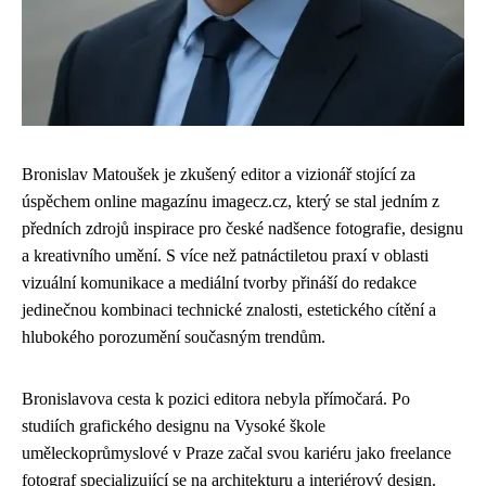
Bronislav Matoušek je zkušený editor a vizionář stojící za
úspěchem online magazínu imagecz.cz, který se stal jedním z
předních zdrojů inspirace pro české nadšence fotografie, designu
a kreativního umění. S více než patnáctiletou praxí v oblasti
vizuální komunikace a mediální tvorby přináší do redakce
jedinečnou kombinaci technické znalosti, estetického cítění a
hlubokého porozumění současným trendům.
Bronislavova cesta k pozici editora nebyla přímočará. Po
studiích grafického designu na Vysoké škole
uměleckoprůmyslové v Praze začal svou kariéru jako freelance
fotograf specializující se na architekturu a interiérový design.