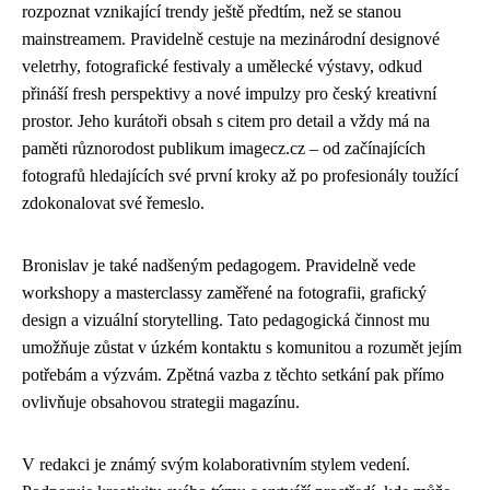
rozpoznat vznikající trendy ještě předtím, než se stanou
mainstreamem. Pravidelně cestuje na mezinárodní designové
veletrhy, fotografické festivaly a umělecké výstavy, odkud
přináší fresh perspektivy a nové impulzy pro český kreativní
prostor. Jeho kurátoři obsah s citem pro detail a vždy má na
paměti různorodost publikum imagecz.cz – od začínajících
fotografů hledajících své první kroky až po profesionály toužící
zdokonalovat své řemeslo.
Bronislav je také nadšeným pedagogem. Pravidelně vede
workshopy a masterclassy zaměřené na fotografii, grafický
design a vizuální storytelling. Tato pedagogická činnost mu
umožňuje zůstat v úzkém kontaktu s komunitou a rozumět jejím
potřebám a výzvám. Zpětná vazba z těchto setkání pak přímo
ovlivňuje obsahovou strategii magazínu.
V redakci je známý svým kolaborativním stylem vedení.